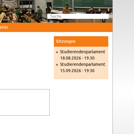
Wi­ki
Sit­zun­gen
Stu­die­ren­den­par­la­ment
18.08.2026 - 19:30
Stu­die­ren­den­par­la­ment
15.09.2026 - 19:30