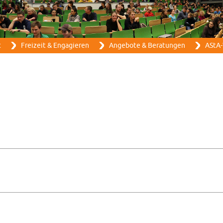
Direkt zum Inhalt
t
Frei­zeit & En­ga­gie­ren
An­ge­bo­te & Be­ra­tun­gen
AStA-