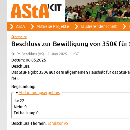
Suche
AStA
Ak­tu­el­le Pro­jek­te
Stu­die­ren­den­schaft
F
Such­for­mu­lar
Haupt­me­nü
Start­sei­te
Sie sind hier
Be­schluss zur Be­wil­li­gung von 350€ für
Stu­Pa-Be­schluss (VS) – 2. Juni 2025 - 11:37
Datum:
06.05.2025
Be­schluss:
Das StuPa gibt 350€ aus dem all­ge­mei­nen Haus­halt für das StuPa
frei.
Be­grün­dung:
Aus­blen­den
Ab­stim­mungs­er­geb­nis
Ja:
22
Nein:
0
Ent­hal­tung:
0
Be­schluss-The­men:
Struk­tur VS