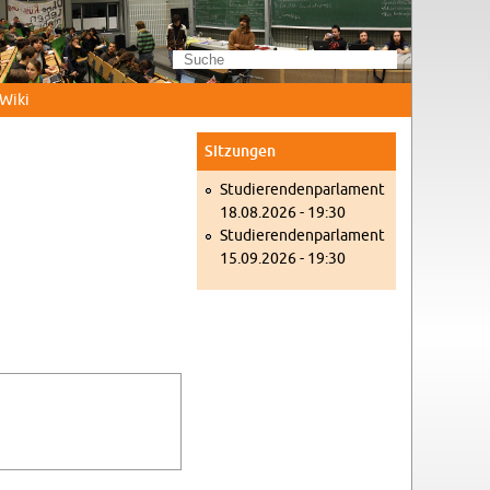
Wi­ki
Sit­zun­gen
Stu­die­ren­den­par­la­ment
18.08.2026 - 19:30
Stu­die­ren­den­par­la­ment
15.09.2026 - 19:30