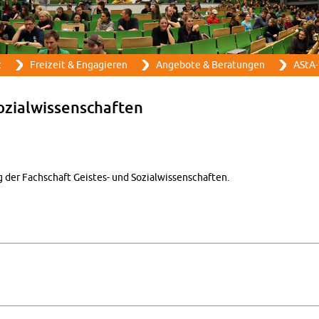
Direkt zum Inhalt
t
Frei­zeit & En­ga­gie­ren
An­ge­bo­te & Be­ra­tun­gen
AStA-
zi­al­wis­sen­schaf­ten
der Fach­schaft Geis­tes- und So­zi­al­wis­sen­schaf­ten.