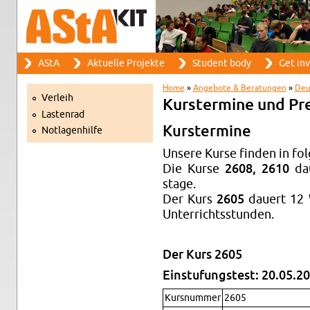
Search
AStA
Ak­tuelle Pro­jekte
Stu­dent body
Get in­
Search form
Main menu
Home
»
Ange­bote & Be­ratun­gen
»
Deu
Ver­leih
You are here
Kurster­mine und Pr
Las­ten­rad
Kurster­mine
Not­la­gen­hilfe
Un­sere Kurse finden in fol
Die Kurse
2608, 2610
dau
stage.
Der Kurs
2605
dauert 12 
Un­ter­richtsstun­den.
Der Kurs 2605
Ein­stu­fung­stest: 20.05.20
Kursnum­mer
2605