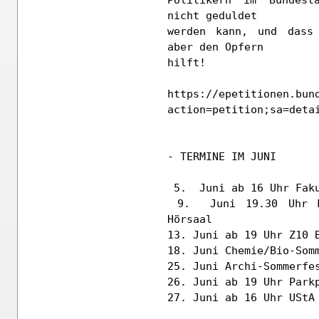
Politikern im Bundest
nicht geduldet

werden kann, und dass 
aber den Opfern

hilft!

https://epetitionen.bun
action=petition;sa=detai
- TERMINE IM JUNI

 5.  Juni ab 16 Uhr Fakultätsfest Physik

 9.  Juni 19.30 Uhr Master nach Plan - Redtenbacher 
Hörsaal

13. Juni ab 19 Uhr Z10 B
18. Juni Chemie/Bio-Somm
25. Juni Archi-Sommerfes
26. Juni ab 19 Uhr Parkp
27. Juni ab 16 Uhr UStA