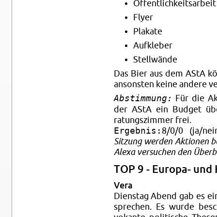
Öffentlichkeit­sar­beit
Flyer
Plakate
Aufk­le­ber
Stellwände
Das Bier aus dem AStA kön
an­son­sten keine an­dere v
Abstimmung:
Für die Ak­
der AStA ein Bud­get üb
ratungsz­im­mer frei.
Ergebnis:
8/0/0 (ja/nei
Sitzung wer­den Ak­tio­nen b
Alexa ver­suchen den Überbli
TOP 9 - Eu­ropa- und
Vera
Di­en­stag Abend gab es e
sprechen. Es wurde besc