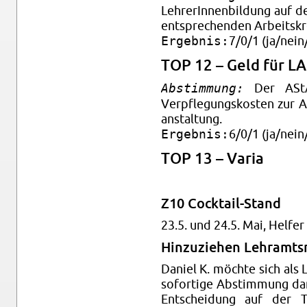
LehrerIn­nen­bil­dung auf
entsprechen­den Ar­beit­skre
Ergebnis:
7/0/1 (ja/nein/
TOP 12 – Geld für L
Abstimmung:
Der ASt
Verpfle­gungskosten zur Au
anstal­tung.
Ergebnis:
6/0/1 (ja/nein/
TOP 13 – Varia
Z10 Cock­tail-Stand
23.5. und 24.5. Mai, Helfer
Hinzuziehen Lehramt­s
Daniel K. möchte sich als L
so­for­tige Ab­stim­mung d
Entschei­dung auf der T