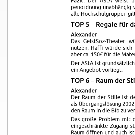
Fazit
: Der AStA weist da
penord­nung unabhängig vo
alle Hochschul­grup­pen gilt
TOP 5 – Re­gale für d
Alexan­der
Das Geist­Soz-The­ater 
nutzen. Haffi würde sic
aber ca. 150€ für die Ma­te­r
Der AStA ist grundsätzlich
ein Ange­bot vor­liegt.
TOP 6 – Raum der Sti
Alexan­der
Der Raum der Stille ist d
als Übergangslösung 2002 e
den Raum in die Bib zu ver­
Das große Prob­lem mit d
eingeschränkte Zu­gang st
Raum öffnen und auch is