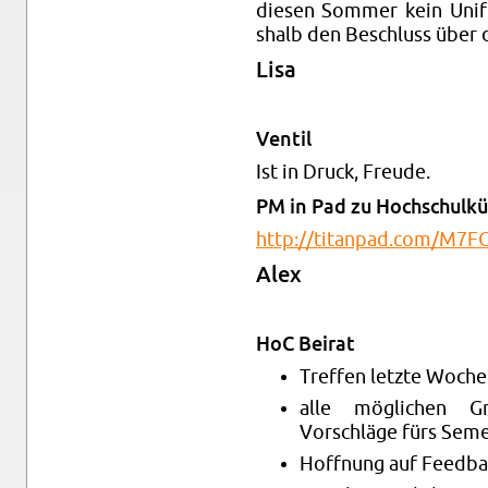
diesen Som­mer kein Unif
shalb den Beschluss über 
Lisa
Ven­til
Ist in Druck, Freude.
PM in Pad zu Hochschulkü
http://​titanpad.​com/​M7
Alex
HoC Beirat
Tr­e­f­fen let­zte Woche
alle möglichen G
Vorschläge fürs Se­mes
Hoff­nung auf Feed­ba