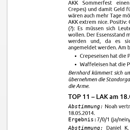
AKK Som­mer­fest einen
Crepes) und damit Geld fü
wären auch mehr Tage mögl
AKK ex­trem nice. Pos­i­tiv
(?): Es müssen sich Leu
wollen. Der Es­sens­stand 
wer­den und, da es si
angemeldet wer­den. Am b
Crepe­seisen hat die 
Waf­feleisen hat die 
Bern­hard kümmert sich um
übernehmen die Stan­dor­gan­
die Arme.
TOP 11 – LAK am 18.
Abstimmung:
Noah ver­t
18.05.2014.
Ergebnis:
7/0/1 (ja/nein/
Abstimmung:
Daniel K. 