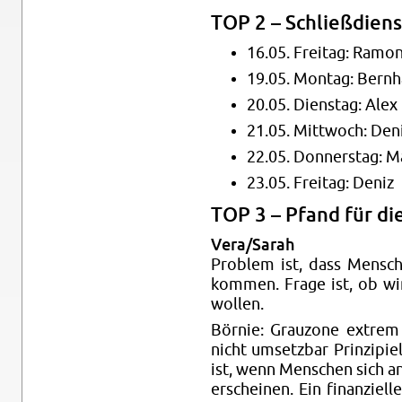
TOP 2 – Schließdi­ens
16.05. Fre­itag: Ra­mo
19.05. Mon­tag: Bern­
20.05. Di­en­stag: Alex
21.05. Mittwoch: Den
22.05. Don­ner­stag: M
23.05. Fre­itag: Deniz
TOP 3 – Pfand für die
Vera/Sarah
Prob­lem ist, dass Men­sc
kom­men. Frage ist, ob w
wollen.
Börnie: Grau­zone ex­trem 
nicht um­set­zbar Prinzip­i
ist, wenn Men­schen sich a
er­scheinen. Ein fi­nanziel