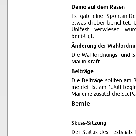
Demo auf dem Rasen
Es gab eine Spon­tan-D
etwas drüber berichtet. U
Unifest ver­wiesen wu
benötigt.
Änderung der Wahlord­n
Die Wahlord­nungs- und S
Mai in Kraft.
Beiträge
Die Beiträge soll­ten am 3
melde­frist am 1.​Juli be­g
Mai eine zusätzliche StuPa
Bernie
Skuss-Sitzung
Der Sta­tus des Fest­saals 