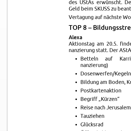
des UStAs erwünscht. De
Geld beim SKUSS zu beantr
Verta­gung auf nächste W
TOP 8 – Bil­dungsstr
Alexa
Ak­tion­stag am 20.5. find
nanzierung statt. Der AStA 
Bet­teln auf Kar­ri
nanzierung)
Dosen­wer­fen/Kegeln (
Bil­dung am Boden, 
Postkarte­nak­tion
Be­griff „Kürzen“
Reise nach Jerusalem
Tauziehen
Glück­srad