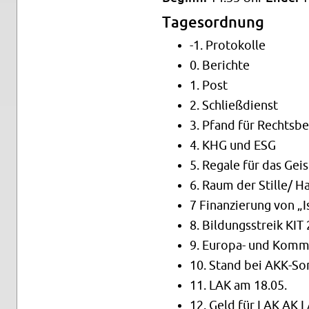
Tage­sor­d­nung
-1. Pro­tokolle
0. Berichte
1. Post
2. Schließdi­enst
3. Pfand für Rechts­be
4. KHG und ESG
5. Re­gale für das Geis
6. Raum der Stille/ H
7 Fi­nanzierung von „
8. Bil­dungsstreik KIT
9. Eu­ropa- und Kom­m
10. Stand bei AKK-So
11. LAK am 18.05.
12. Geld für LAK AK 