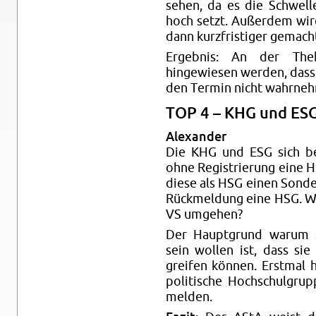
se­hen, da es die Schwell
hoch setzt. Außerdem wird
dann kurzfristiger gemach
Ergeb­nis: An der The
hingewiesen wer­den, das
den Ter­min nicht wahrne
TOP 4 – KHG und ES
Alexan­der
Die KHG und ESG sich b
ohne Reg­istrierung eine HS
diese als HSG einen Son­de
Rück­mel­dung eine HSG. W
VS umge­hen?
Der Haupt­grund warum sie
sein wollen ist, dass si
greifen können. Er­st­mal 
poli­tis­che Hochschul­gru
melden.