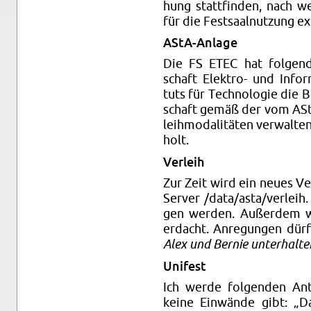
hung stat­tfinden, nach we
für die Fest­saal­nutzung ex­
AStA-An­lage
Die FS ETEC hat fol­gen
schaft Elek­tro- und In­for­
tuts für Tech­nolo­gie die 
schaft gemäß der vom ASt
leih­modalitäten ver­wal­t
holt.
Ver­leih
Zur Zeit wird ein neues Ver­
Server /data/asta/ver­leih
gen wer­den. Außerdem wi
er­dacht. An­re­gun­gen dü
Alex und Bernie un­ter­hal­t
Unifest
Ich werde fol­gen­den Ant
keine Einwände gibt: „Da