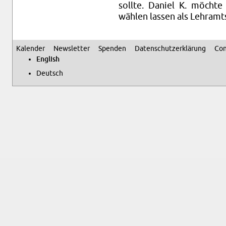
sollte. Daniel K. möchte
wählen lassen als Lehramt­s
Kalen­der
Newslet­ter
Spenden
Daten­schutzerklärung
Con
Sec­ondary menu
Eng­lish
Deutsch