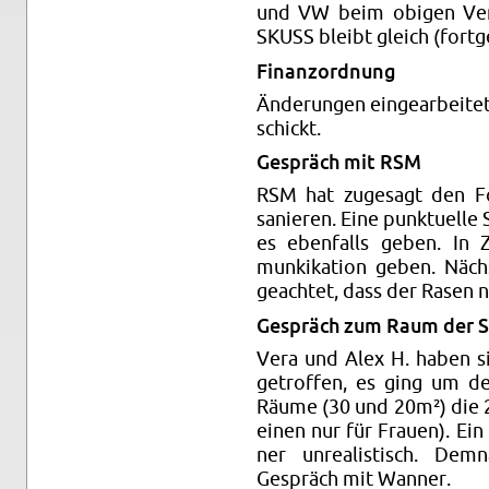
und VW beim obi­gen Verei
SKUSS bleibt gle­ich (fort­
Fi­nan­zord­nung
Änderun­gen eingear­beitet,
schickt.
Gespräch mit RSM
RSM hat zuge­sagt den Fo
sanieren. Eine punk­tuelle
es eben­falls geben. In
munkika­tion geben. Näch
geachtet, dass der Rasen n
Gespräch zum Raum der S
Vera und Alex H. haben si
getrof­fen, es ging um d
Räume (30 und 20m²) die 2
einen nur für Frauen). Ein 
ner un­re­al­is­tisch. De
Gespräch mit Wan­ner.