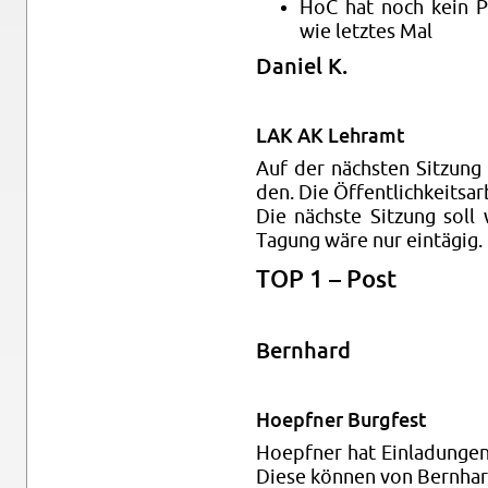
HoC hat noch kein Pr
wie let­ztes Mal
Daniel K.
LAK AK Lehramt
Auf der nächsten Sitzung so
den. Die Öffentlichkeit­sar­
Die nächste Sitzung soll w
Tagung wäre nur eintägig.
TOP 1 – Post
Bern­hard
Hoepfner Burgfest
Hoepfner hat Ein­ladun­gen
Diese können von Bern­hard