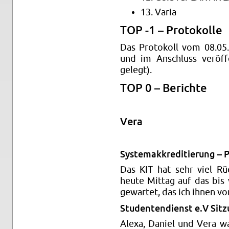
13. Varia
TOP -1 – Pro­tokolle
Das Pro­tokoll vom 08.05
und im An­schluss veröff
gelegt).
TOP 0 – Berichte
Vera
Sys­temakkred­i­tierung –
Das KIT hat sehr viel Rü
heute Mit­tag auf das bis
gewartet, das ich ihnen vo
Stu­den­ten­di­enst e.V Sit
Alexa, Daniel und Vera wa