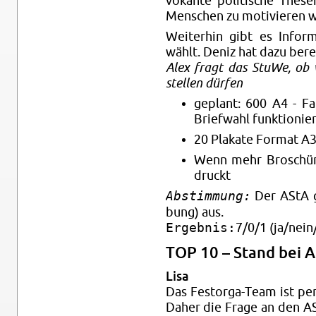
vokante poli­tis­che The­s
Men­schen zu mo­tivieren 
Weit­er­hin gibt es In­fo
wählt. Deniz hat dazu bere­i
Alex fragt das StuWe, ob 
stellen dürfen
ge­plant: 600 A4 - F
Briefwahl funk­tion­ier
20 Plakate For­mat A3
Wenn mehr Broschüre
druckt
Abstimmung:
Der AStA g
bung) aus.
Ergebnis:
7/0/1 (ja/nein/
TOP 10 – Stand bei A
Lisa
Das Fes­torga-Team ist per­
Daher die Frage an den A