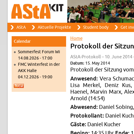
Search
AStA
Ak­tuelle Pro­jekte
Stu­dent body
Get in­
Search form
Main menu
Home
Cal­en­dar
You are here
Pro­tokoll der Sitzu
Som­mer­fest Forum Wi
AStA-Pro­tokoll – 10. June 2014 
14.08.2026 - 17:00
Datum:
15. May 2014
FMC Win­ter­fest in der
Pro­tokoll der Sitzung vom
AKK Halle
04.12.2026 - 19:00
An­we­send:
Vera Schu­mach
Lisa Merkel, Deniz Kus
Haenel, Mar­vin Marx, Ale
Arnold (14:54)
Ab­we­send:
Daniel Sob­ing,
Pro­tokol­lant:
Daniel Kuch
Gäste:
Daniel Kucher
Be­ginn:
14:35 Uhr
Ende:
1