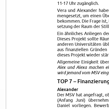
11-17 Uhr zugänglich.
Vera und Alexan­der hab
menge­setzt, um einen Überb
bekom­men. Die Frage ist, 
set­zung der Raum der Still
Ein ähn­liches An­liegen 
Dieses Pro­jekt sollte Räum
an­deren Uni­ver­sitäten üb
aus fi­nanziellen Gründen 
dieses Pro­jekt wieder stär
All­ge­meine Einigkeit übe
Alex und Alexa machen e
wird je­mand vom MSV ein­g
TOP 7 – Fi­nanzierun
Alexan­der
Der MSV hat ange­fragt, ob
(An­fang Juni) übernehm
Daniel vor­liegen. Be­wer­