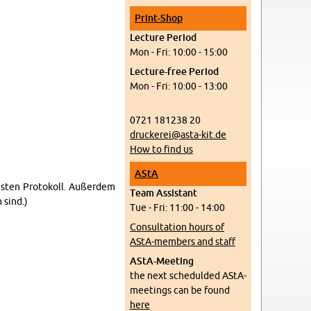
Print-Shop
Lec­ture Pe­riod
Mon - Fri: 10:00 - 15:00
Lec­ture-free Pe­riod
Mon - Fri: 10:00 - 13:00
0721 181238 20
druckerei@​asta-​kit.​de
How to find us
AStA
hsten Pro­tokoll. Außerdem
Team As­sis­tant
 sind.)
Tue - Fri: 11:00 - 14:00
Con­sul­ta­tion hours of
AStA-mem­bers and staff
AStA-Meet­ing
the next schedulded AStA-
meet­ings can be found
here