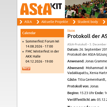
Search
AStA
Ak­tuelle Pro­jekte
Stu­dent body
Search form
Main menu
Home
Cal­en­dar
You are here
Pro­tokoll der A
Som­mer­fest Forum Wi
AStA-Pro­tokoll – 5. De­cem­be
14.08.2026 - 17:00
Datum:
26. Sep­tem­ber 20
FMC Win­ter­fest in der
Pro­tokoll der AStA-Sitzun
AKK Halle
An­we­send:
Jonas Gram­mel
04.12.2026 - 19:00
Ab­we­send:
Mo­ham­mad Al
Vadakka­p­attu, Xenia Hart
Gäste:
Titia Gemein­hardt
Pro­tokoll von:
Jonas
Be­ginn:
15:23 Uhr
Ende:
1
Veröffentlicht am:
05.12.