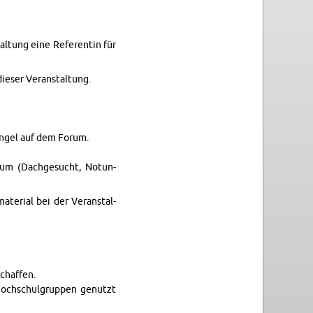
­tung eine Ref­er­entin für
eser Ve­r­anstal­tung.
n­gel auf dem Forum.
um (Dachge­sucht, No­tun­
­r­ial bei der Ve­r­anstal­
chaf­fen.
Hochschul­grup­pen genutzt