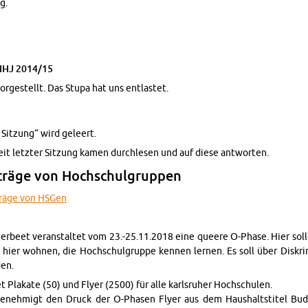
g.
s HHJ 2014/15
rgestellt. Das Stupa hat uns ent­lastet.
 Sitzung“ wird geleert.
eit let­zter Sitzung kamen durch­le­sen und auf diese antworten.
nträge von Hochschul­grup­pen
nträge von HSGen
­beet ve­r­anstal­tet vom 23.-25.11.2018 eine queere O-Phase. Hier solle
hier wohnen, die Hochschul­gruppe ken­nen ler­nen. Es soll über Diskri­m
den.
t Plakate (50) und Flyer (2500) für alle karl­sruher Hochschulen.
nehmigt den Druck der O-Phasen Flyer aus dem Haushalt­sti­tel Bud­get