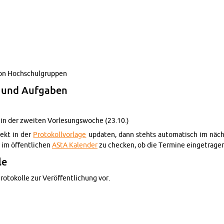
von Hochschul­grup­pen
e und Auf­gaben
 in der zweiten Vor­lesungswoche (23.10.)
rekt in der
Pro­tokol­lvor­lage
up­daten, dann ste­hts au­toma­tisch im näc
n im öffentlichen
AStA Kalen­der
zu checken, ob die Ter­mine einge­tra­gen
le
ro­tokolle zur Veröffentlichung vor.