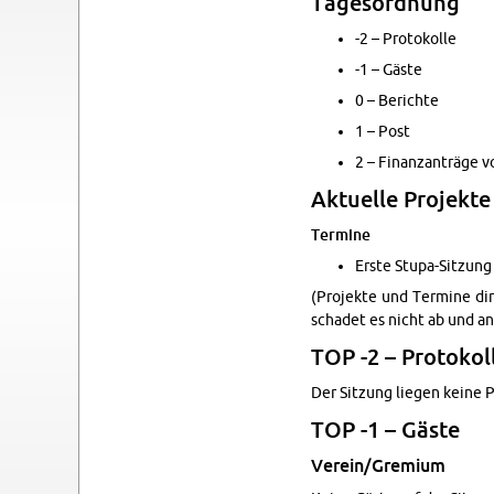
Tage­sor­d­nung
-2 – Pro­tokolle
-1 – Gäste
0 – Berichte
1 – Post
2 – Fi­nan­zanträge 
Ak­tuelle Pro­jekt
Ter­mine
Erste Stupa-Sitzung
(Pro­jekte und Ter­mine di­
schadet es nicht ab und a
TOP -2 – Pro­tokol
Der Sitzung liegen keine P
TOP -1 – Gäste
Verein/Gremium