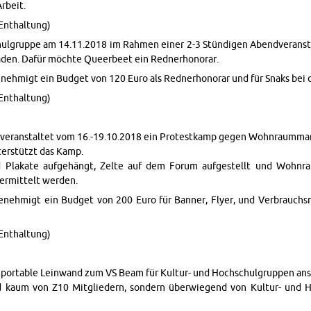
r­beit.
En­thal­tung)
­gruppe am 14.11.2018 im Rah­men einer 2-3 Stündi­gen Abend­ver­anstal
laden. Dafür möchte Queer­beet ein Red­ner­hono­rar.
ehmigt ein Bud­get von 120 Euro als Red­ner­hono­rar und für Snaks bei di
En­thal­tung)
ve­r­anstal­tet vom 16.-19.10.2018 ein Protestkamp gegen Wohn­raum­ma
terstützt das Kamp.
nd Plakate aufgehängt, Zelte auf dem Forum aufgestellt und Wohn­ra
r­mit­telt wer­den.
ehmigt ein Bud­get von 200 Euro für Ban­ner, Flyer, und Ver­brauchs­ma­te
En­thal­tung)
ortable Lein­wand zum VS Beam für Kul­tur- und Hochschul­grup­pen an­s
d kaum von Z10 Mit­gliedern, son­dern überwiegend von Kul­tur- und 