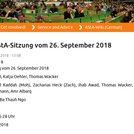
Skip to main content
Get in­volved!
Ser­vice and Ad­vice
AStA-Wiki (Ger­man)
StA-Sitzung vom 26. Sep­tem­ber 2018
r 2018 - 13:08
18
g vom 26. Sep­tem­ber 2018
, Katja Oehler, Thomas Wacker
 Kad­dah (Moh), Zacharias Heck (Zach), Ihab Awad, Thomas Wacker, 
­mann, Amr Al­barq
, Ba Thauh Ngo
6:28 Uhr
2018