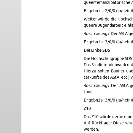
queer*emanzi­pa­torische A
Ergebnis:
2/0/0 (ja/nein/
Weiter würde die Hochschul
queere Ju­gen­dar­beit ein­
Abstimmung:
Der AStA gen
Ergebnis:
3/0/0 (ja/nein/
Die Linke SDS
Die Hochschul­gruppe SDS 
Das Studieren­den­werk un­
Hi­erzu sollen Ban­ner u
terkünfte des AStA, etc.) ve
Abstimmung:
Der AStA gen
tung.
Ergebnis:
3/0/0 (ja/nein/
Z10
Das Z10 würde gerne eine p
Auf Rück­frage: Diese wir
wer­den.