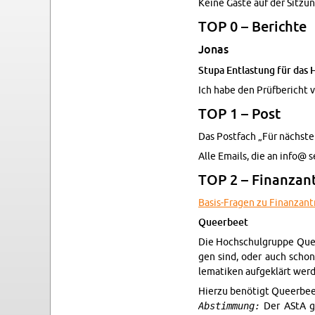
Keine Gäste auf der Sitzun
TOP 0 – Berichte
Jonas
Stupa Ent­las­tung für da
Ich habe den Prüfbericht vo
TOP 1 – Post
Das Post­fach „Für nächste
Alle Emails, die an info@ s
TOP 2 – Fi­nan­za
Ba­sis-Fra­gen zu Fi­nan­za
Queer­beet
Die Hochschul­gruppe Queer
gen sind, oder auch schon 
lematiken aufgeklärt wer­
Hi­erzu benötigt Queer­bee
Abstimmung:
Der AStA ge