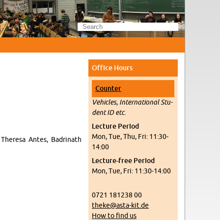
Of­fice Hours
Counter
Ve­hi­cles, In­ter­na­tional Stu­
dent ID etc.
Lec­ture Pe­riod
Mon, Tue, Thu, Fri: 11:30-
Theresa Antes, Badri­nath
14:00
Lec­ture-free Pe­riod
Mon, Tue, Fri: 11:30-14:00
0721 181238 00
theke@​asta-​kit.​de
How to find us