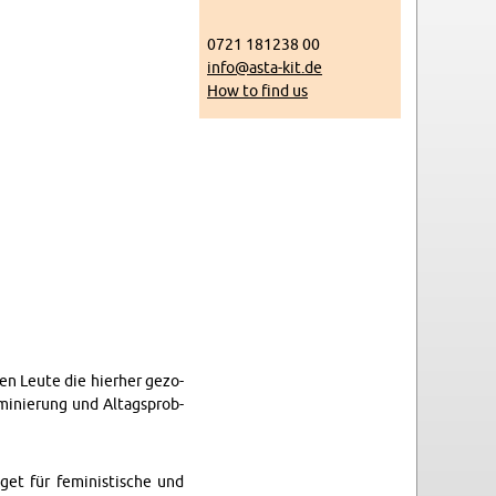
0721 181238 00
info@​asta-​kit.​de
How to find us
n Leute die hi­er­her gezo­
­inierung und Al­t­agsprob­
 für fem­i­nis­tis­che und