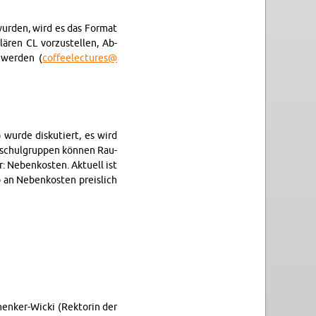
r­den, wird es das For­mat
ären CL vorzustellen, Ab­
wer­den (
cof​feel​ectu​res@​
 wurde disku­tiert, es wird
hschul­grup­pen können Rau­
: Nebenkosten. Ak­tuell ist
o an Nebenkosten preis­lich
chenker-Wicki (Rek­torin der