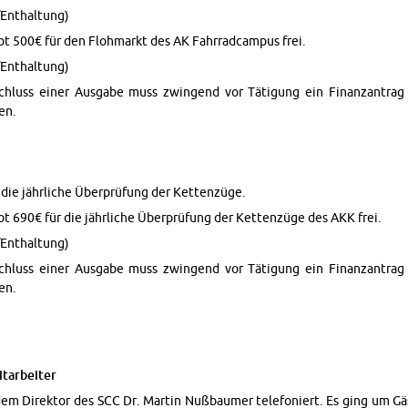
En­thal­tung)
t 500€ für den Flohmarkt des AK Fahrrad­cam­pus frei.
En­thal­tung)
uss einer Aus­gabe muss zwin­gend vor Täti­gung ein Fi­nan­zantrag
en.
 die jährliche Überprüfung der Ket­tenzüge.
t 690€ für die jährliche Überprüfung der Ket­tenzüge des AKK frei.
En­thal­tung)
uss einer Aus­gabe muss zwin­gend vor Täti­gung ein Fi­nan­zantrag
en.
tar­beiter
m Di­rek­tor des SCC Dr. Mar­tin Nußbaumer tele­foniert. Es ging um Gä