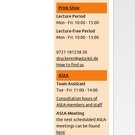
Print-Shop
Lec­ture Pe­riod
Mon - Fri: 10:00 - 15:00
Lec­ture-free Pe­riod
Mon - Fri: 10:00 - 13:00
0721 181238 20
druckerei@​asta-​kit.​de
How to find us
AStA
Team As­sis­tant
Tue - Fri: 11:00 - 14:00
Con­sul­ta­tion hours of
AStA-mem­bers and staff
AStA-Meet­ing
the next schedulded AStA-
meet­ings can be found
here