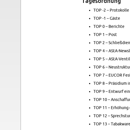
Tage­sor­d­nung
TOP -2 – Pro­tokolle
TOP -1 – Gäste
TOP 0 – Berichte
TOP 1 – Post
TOP 2 – Schließdi­e
TOP 4 – AStA-Newsle
TOP 5 – AStA-Ven­til
TOP 6 – Neustruk­tu
TOP 7 – EUCOR Fes­t
TOP 8 – Präsid­ium 
TOP 9 – En­twurf ein
TOP 10 – An­schaf­fu
TOP 11 – Erhöhung d
TOP 12 – Sprech­stu
TOP 13 – Tabak­war