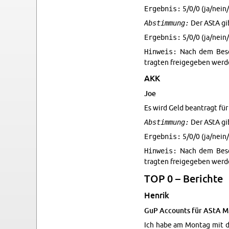
Ergebnis:
5/0/0 (ja/nein/
Abstimmung:
Der AStA gib
Ergebnis:
5/0/0 (ja/nein/
Hinweis:
Nach dem Beschl
tragten freigegeben wer­d
AKK
Joe
Es wird Geld beantragt für
Abstimmung:
Der AStA gib
Ergebnis:
5/0/0 (ja/nein/
Hinweis:
Nach dem Beschl
tragten freigegeben wer­d
TOP 0 – Berichte
Hen­rik
GuP Ac­counts für AStA Mi­
Ich habe am Mon­tag mit de