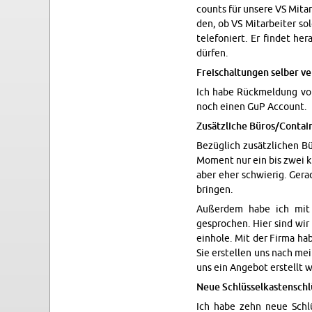
counts für un­sere VS Mi­ta
den, ob VS Mi­tar­beiter 
tele­foniert. Er findet he
dürfen.
Freis­chal­tun­gen sel­ber v
Ich habe Rück­mel­dung von 
noch einen GuP Ac­count.
Zusätzliche Büros/Con­tai
Bezüglich zusätzlichen Bü
Mo­ment nur ein bis zwei k
aber eher schwierig. Ger­
brin­gen.
Außerdem habe ich mit i
gesprochen. Hier sind wir 
ein­hole. Mit der Firma hab
Sie er­stellen uns nach me
uns ein Ange­bot er­stellt 
Neue Schlüsselka­s­ten­schl
Ich habe zehn neue Schlüs