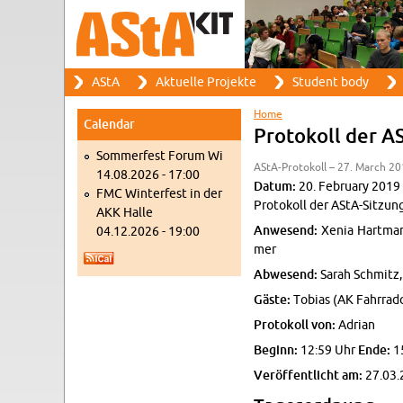
Search
AStA
Ak­tuelle Pro­jekte
Stu­dent body
Search form
Main menu
Home
Cal­en­dar
You are here
Pro­tokoll der A
Som­mer­fest Forum Wi
AStA-Pro­tokoll – 27. March 20
14.08.2026 - 17:00
Datum:
20. Feb­ru­ary 2019
FMC Win­ter­fest in der
Pro­tokoll der AStA-Sitzun
AKK Halle
An­we­send:
Xenia Hart­mann
04.12.2026 - 19:00
mer
Ab­we­send:
Sarah Schmitz,
Gäste:
To­bias (AK Fahrrad­
Pro­tokoll von:
Adrian
Be­ginn:
12:59 Uhr
Ende:
1
Veröffentlicht am:
27.03.