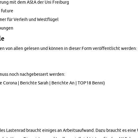
ierung mit dem AStA der Uni Freiburg
 fu­ture
r für Ver­leih und Westflügel
bun­gen
le
den von allen gele­sen und können in dieser Form veröffentlicht wer­den:
n muss noch nachgebessert wer­den:
e Corona | Berichte Sarah | Berichte An | TOP18 Benni)
les Las­ten­rad braucht einiges an Ar­beit­saufwand. Dazu braucht es eine 