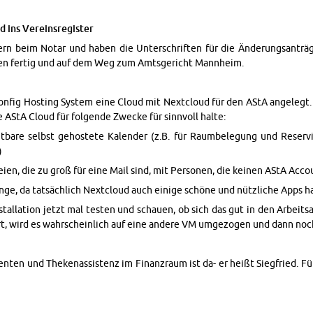
 ins Vere­in­sreg­is­ter
rn beim Notar und haben die Un­ter­schriften für die Änderungsanträg
hen fer­tig und auf dem Weg zum Amts­gericht Mannheim.
con­fig Host­ing Sys­tem eine Cloud mit Nextcloud für den AStA an­gelegt
ne AStA Cloud für fol­gende Zwecke für sin­nvoll halte:
t­bare selbst gehostete Kalen­der (z.B. für Raum­bele­gung und Re­se
)
en, die zu groß für eine Mail sind, mit Per­so­nen, die keinen AStA Ac­c
inge, da tatsächlich Nextcloud auch einige schöne und nützliche Apps ha
tal­la­tion jetzt mal testen und schauen, ob sich das gut in den Ar­beit­sal
t, wird es wahrschein­lich auf eine an­dere VM umge­zo­gen und dann noch
­enten und Theke­nas­sis­tenz im Fi­nanzraum ist da- er heißt Siegfried. 