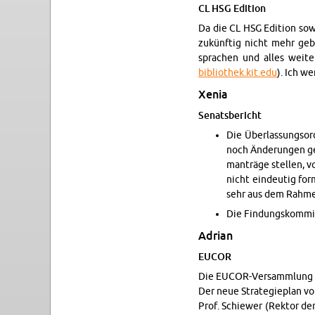
CL HSG Edi­tion
Da die CL HSG Edi­tion so
zukünftig nicht mehr geb
sprachen und alles weit­
bibliothek.​kit.​edu
). Ich we
Xenia
Sen­ats­bericht
Die Überlas­sung­sor
noch Änderun­gen ge
manträge stellen, vo
nicht ein­deutig for
sehr aus dem Rah­me
Die Find­ungskom­mis­
Adrian
EUCOR
Die EU­COR-Ver­samm­lung 
Der neue Strate­gieplan v
Prof. Schiewer (Rek­tor der