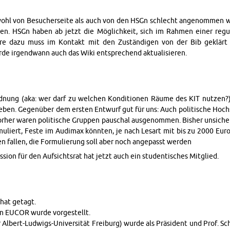
wohl von Be­such­er­seite als auch von den HSGn schlecht angenom­men wu
en. HSGn haben ab jetzt die Möglichkeit, sich im Rah­men einer regul
ere dazu muss im Kon­takt mit den Zuständi­gen von der Bib geklärt 
rde ir­gend­wann auch das Wiki entsprechend ak­tu­al­isieren.
­d­nung (aka: wer darf zu welchen Kon­di­tio­nen Räume des KIT nutzen?)
ben. Gegenüber dem er­sten En­twurf gut für uns: Auch poli­tis­che Hoc
rher waren poli­tis­che Grup­pen pauschal ausgenom­men. Bisher un­sicher
­muliert, Feste im Au­di­max könnten, je nach Lesart mit bis zu 2000 Eur
n fallen, die For­mulierung soll aber noch angepasst wer­den
sion für den Auf­sicht­srat hat jetzt auch ein stu­den­tis­ches Mit­glied.
hat getagt.
on EUCOR wurde vorgestellt.
 Al­bert-Lud­wigs-Uni­ver­sität Freiburg) wurde als Präsident und Prof. S