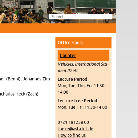
Of­fice Hours
Counter
Ve­hi­cles, In­ter­na­tional Stu­
dent ID etc.
her (Benni), Jo­hannes Zim­
Lec­ture Pe­riod
Mon, Tue, Thu, Fri: 11:30-
14:00
acharias Heck (Zach)
Lec­ture-free Pe­riod
Mon, Tue, Fri: 11:30-14:00
0721 181238 00
theke@​asta-​kit.​de
How to find us