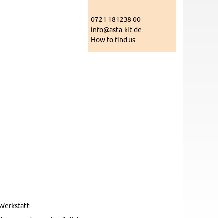
0721 181238 00
info@​asta-​kit.​de
How to find us
Werk­statt.