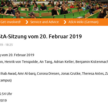
Skip to main content
Get in­volved!
Ser­vice and Ad­vice
AStA-Wiki (Ger­man)
StA-Sitzung vom 20. Feb­ruar 2019
19 - 18:25
g vom 20. Feb­ruar 2019
, Hen­rik von Ten­spolde, An Tang, Adrian Keller, Ben­jamin Kisten­mac
 Ihab Awad, Amr Al-barq, Corona Dresen, Jonas Grutke, Theresa Antes, Z
cam­pus)
5:54 Uhr
2019