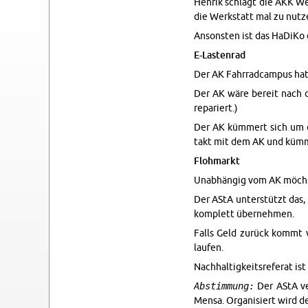
Hen­rik schlägt die AKK Wer
die Werk­statt mal zu nutz
An­son­sten ist das HaDiKo
E-Las­ten­rad
Der AK Fahrrad­cam­pus hat 
Der AK wäre bereit nach de
repari­ert.)
Der AK kümmert sich um di
takt mit dem AK und kümm
Flohmarkt
Unabhängig vom AK möchte T
Der AStA un­terstützt das, 
kom­plett übernehmen.
Falls Geld zurück kommt v
laufen.
Nach­haltigkeit­sreferat is
Abstimmung:
Der AStA ve­
Mensa. Or­gan­isiert wird d