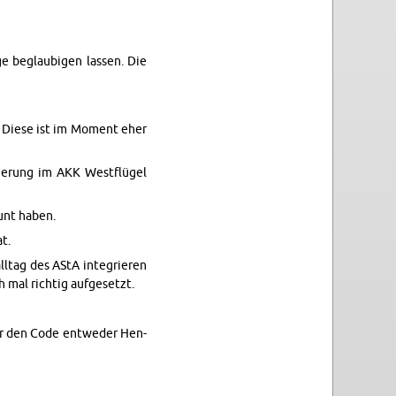
e beglaubi­gen lassen. Die
. Diese ist im Mo­ment eher
rvierung im AKK Westflügel
ount haben.
t.
l­tag des AStA in­te­gri­eren
 mal richtig aufge­setzt.
Für den Code en­tweder Hen­