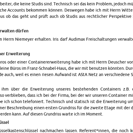
r­beiter, die keine Studis sind. Tech­nisch sei das kein Prob­lem, je­doch m
solche Ac­counts bekom­men können. Deswe­gen habe ich mit Herrn Wit­t
r­aus ob das geht und prüft auch ob Studis aus rechtlicher Per­spek­tive 
er­wal­ten dürfen
Herrn Niemeyer er­hal­ten. Iris darf Au­di­max Freis­chal­tun­gen ver­wal­
ner Er­weiterung
ros oder einer Con­tainer­erweiterung habe ich mit Herrn Deuscher von 
leine Büros im Franz-Schn­abel-Haus, die wir mit be­nutzen könnten. Durc
ade auch, weil es einen riesen Aufwand ist AStA Netz an ver­schiedene 
hm über die Er­weiterung un­seres beste­hen­den Con­tain­ers z.B.
so verblieben, dass ich bei der Firma, bei der wir un­seren Con­tainer m
e ich schon tele­foniert. Tech­nisch und sta­tisch ist die Er­weiterung 
iner Beschrei­bung einen er­sten Grun­driss für die zweite Etage mit der
wer­den kann. Auf diesen Grun­driss warte ich im Mo­ment.
üssel
selka­s­ten­schlüssel nach­machen lassen. Ref­er­ent*innen, die noch