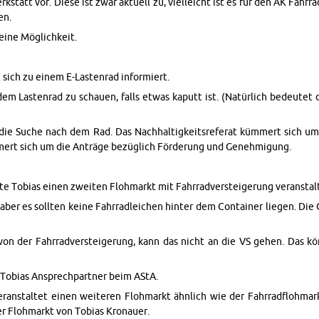
k­statt vor. Diese ist zwar ak­tuell zu, vielle­icht ist es für den AK Fahr
en.
 eine Möglichkeit.
sich zu einem E-Las­ten­rad in­formiert.
m Las­ten­rad zu schauen, falls etwas ka­putt ist. (Natürlich be­deutet d
e Suche nach dem Rad. Das Nach­haltigkeit­sreferat kümmert sich um U
ert sich um die Anträge bezüglich Förderung und Genehmi­gung.
o­bias einen zweiten Flohmarkt mit Fahrrad­ver­steigerung ve­r­anstal­
aber es soll­ten keine Fahrradle­ichen hin­ter dem Con­tainer liegen. Die Or
on der Fahrrad­ver­steigerung, kann das nicht an die VS gehen. Das k
t To­bias Ansprech­part­ner beim AStA.
r­anstal­tet einen weit­eren Flohmarkt ähn­lich wie der Fahrrad­flohmar
er Flohmarkt von To­bias Kro­nauer.