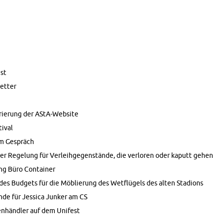
nst
t­ter
rierung der AStA-Web­site
i­val
im Gespräch
er Regelung für Ver­lei­hge­genstände, die ver­loren oder ka­putt gehen
ng Büro Con­tainer
es Bud­gets für die Möblierung des Wetflügels des alten Sta­dions
nde für Jes­sica Junker am CS
enhändler auf dem Unifest