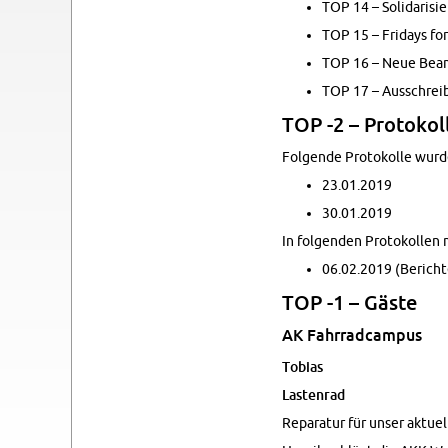
TOP 14 – Sol­i­daris
TOP 15 – Fri­days for
TOP 16 – Neue Beame
TOP 17 – Auss­chrei­
TOP -2 – Pro­tokol
Fol­gende Pro­tokolle wur­
23.01.2019
30.01.2019
In fol­gen­den Pro­tokolle
06.02.2019 (Bericht
TOP -1 – Gäste
AK Fahrrad­cam­pus
To­bias
Las­ten­rad
Reparatur für unser ak­tuel