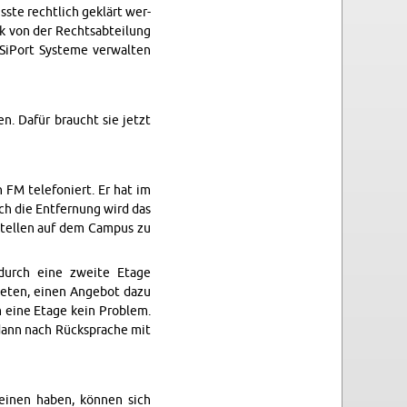
üsste rechtlich geklärt wer­
ek von der Rechtsabteilung
SiPort Sys­teme ver­wal­ten
ten. Dafür braucht sie jetzt
FM tele­foniert. Er hat im
h die Ent­fer­nung wird das
Stellen auf dem Cam­pus zu
 durch eine zweite Etage
i­eten, einen Ange­bot dazu
um eine Etage kein Prob­lem.
 dann nach Rück­sprache mit
 keinen haben, können sich