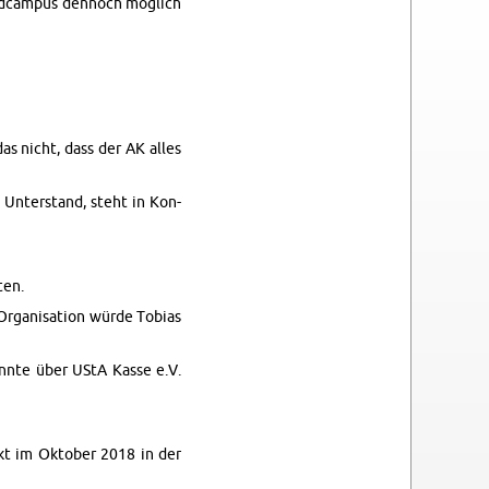
rad­cam­pus den­noch möglich
as nicht, dass der AK alles
n­ter­stand, steht in Kon­
ten.
­gan­i­sa­tion würde To­bias
önnte über UStA Kasse e.V.
kt im Ok­to­ber 2018 in der