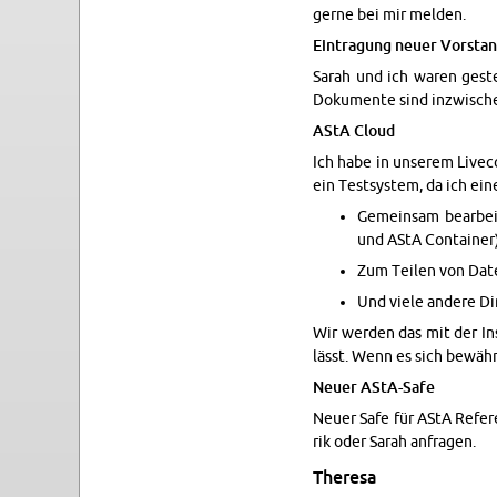
gerne bei mir melden.
Ein­tra­gung neuer Vor­stand
Sarah und ich waren geste
Doku­mente sind in­zwis­c
AStA Cloud
Ich habe in un­serem Live­
ein Test­sys­tem, da ich ei
Gemein­sam bear­bei
und AStA Con­tainer
Zum Teilen von Datei
Und viele an­dere D
Wir wer­den das mit der In­s
lässt. Wenn es sich bewähr
Neuer AStA-Safe
Neuer Safe für AStA Ref­er
rik oder Sarah an­fra­gen.
Theresa