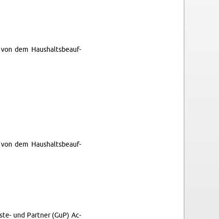
 von dem Haushalts­beauf­
 von dem Haushalts­beauf­
ste- und Part­ner (GuP) Ac­