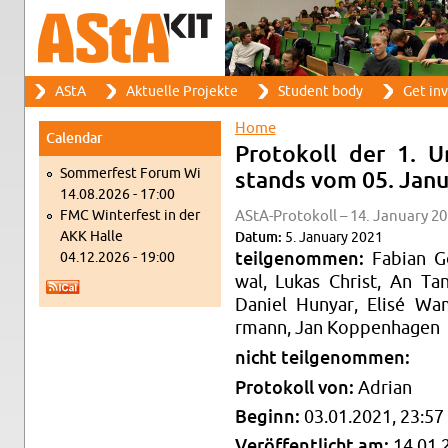
Search
AStA
Ak­tuelle Pro­jekte
Stu­dent body
Get in­
Search form
Main menu
Home
Cal­en­dar
You are here
Pro­tokoll der 1. Um
Som­mer­fest Forum Wi
stands vom 05. Jan­
14.08.2026 - 17:00
FMC Win­ter­fest in der
AStA-Pro­tokoll – 14. Jan­u­ary 20
AKK Halle
Datum:
5. Jan­u­ary 2021
04.12.2026 - 19:00
teilgenom­men:
Fabian Gö
wal, Lukas Christ, An Tan
Daniel Hun­yar, Elisé Wa
rmann, Jan Kop­pen­hagen
nicht teilgenom­men:
Pro­tokoll von:
Adrian
Be­ginn:
03.01.2021, 23:57
Veröffentlicht am:
14.01.