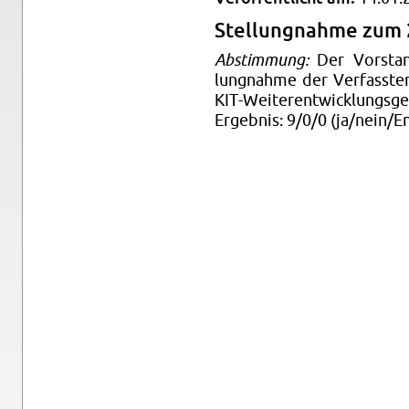
Stel­lung­nahme zum
Ab­stim­mung:
Der Vor­stan
lung­nahme der Ver­fasste
KIT-Weit­er­en­twick­lungs­ge
Ergeb­nis: 9/0/0 (ja/nein/En