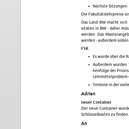
Nächste Sitzun­gen: 1
Die Fakultätslehrpreise sin
Das Land BW macht sich Sor
sitäten in BW - daher müs
wer­den. Das Mas­terange­
wer­den - außerdem sollen a
FSK
Es wurde über die R
Außerdem wur­den Th
hen­folge der Pri­or­
Lehrmit­tel­prob­lem 
Ter­mine in der vor­le
Adrian
neuer Con­tainer
Der neue Con­tainer wurde
Schlüsselka­s­ten zu finden.
An