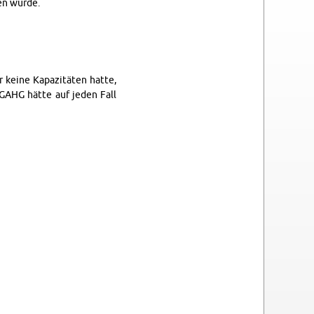
len würde.
r keine Ka­pazitäten hatte,
GAHG hätte auf jeden Fall