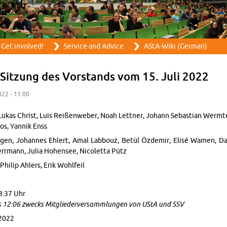
Skip to main content
Get in­volved!
Ser­vice and Ad­vice
AStA-Wiki (Ger­man)
. Sitzung des Vor­stands vom 15. Juli 2022
022 - 11:00
Lukas Christ, Luis Reißen­we­ber, Noah Let­tner, Jo­hann Se­bas­t­ian Wermt
os, Yan­nik Enss
gen, Jo­hannes Ehlert, Amal Lab­bouz, Betül Özdemir, Elisé Wamen, Dav
er­rmann, Julia Ho­hensee, Nico­letta Pütz
Philip Ahlers, Erik Wohlfeil
3:37 Uhr
is 12:06 zwecks Mit­gliederver­samm­lun­gen von UStA und SSV
2022