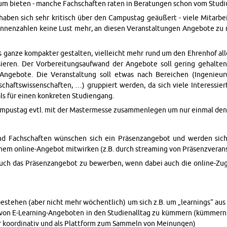
um bi­eten - manche Fach­schaften raten in Be­ratun­gen schon vom Stud
aben sich sehr kri­tisch über den Cam­pustag geäußert - viele Mi­tar­b
in­nen­zahlen keine Lust mehr, an diesen Ve­r­anstal­tun­gen Ange­bote 
s ganze kom­pak­ter gestal­ten, vielle­icht mehr rund um den Ehren­hof alle
isieren. Der Vor­bere­itungsaufwand der Ange­bote soll ger­ing gehal­ten
nge­bote. Die Ve­r­anstal­tung soll etwas nach Bere­ichen (In­ge­nieur­
chaftswis­senschaften, …) grup­piert wer­den, da sich viele In­ter­essier
als für einen konkreten Stu­di­en­gang.
pustag evtl. mit der Mas­ter­messe zusam­men­le­gen um nur ein­mal de
nd Fach­schaften wünschen sich ein Präsen­zange­bot und wer­den sich
em on­line-Ange­bot mitwirken (z.B. durch stream­ing von Präsen­zver­ans
auch das Präsen­zange­bot zu be­wer­ben, wenn dabei auch die on­line-Zu
 beste­hen (aber nicht mehr wöchentlich) um sich z.B. um „learn­ings“ au
ion von E-Learn­ing-Ange­boten in den Stu­di­en­all­tag zu kümmern (kümme
ko­or­di­na­tiv und als Plat­tform zum Sam­meln von Mei­n­un­gen)