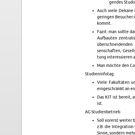
gen­des Studi
Auch viele Dekane h
gerin­gen Be­sucher:
kommt.
Fazit: man sollte da
Auf­bauten zen­tral­
überschnei­den­den A
senschaften, Gesells
tung in­ter­essieren 
Man möchte den Cam­
Stu­di­en­in­fo­tag:
Viele Fakultäten u
eingeschränkt an ein
Das KIT ist bereit, 
ist.
AG Stu­di­en­be­trieb
Soll vor­erst weiter
z.B. die In­te­gra­t
Sinne, son­dern mehr 