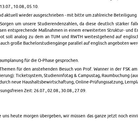
3.07., 10.08., 05.10.
d ak­tuell wieder aus­geschrieben - mit bitte um zahlre­iche Beteili­gung al
­gen um un­sere Studieren­den­zahlen, da diese deut­lich stärker falle
sen entsprechende Maßnah­men in einem er­weit­erten Struk­tur- und En­
bot soll ana­log zu dem an TUM und RWTH weitest­ge­hend auf en­glisc
uch große Bach­e­lorstu­di­engänge par­al­lel auf en­glisch ange­boten wer
aum­pla­nung für die O-Phase gesprochen.
e­men für den anste­hen­den Be­such von Prof. Wan­ner in der FSK am 
isierung): Tick­et­sys­tem, Stu­di­en­in­fo­tag & Cam­pustag, Raum­buchung (
durch neue Haushalts­be­wirtschaf­tung, On­line-Prüfungssatzung, Lern­platz
sungs­freien Zeit: 26.07., 02.08., 30.08., 27.09.
 uns heute mor­gen übergeben, wir müssen das ganze jetzt noch ein­ric