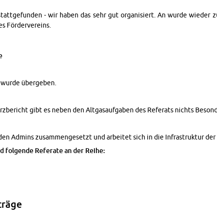
stattge­fun­den - wir haben das sehr gut or­gan­isiert. An wurde wieder 
es Fördervere­ins.
e
r wurde übergeben.
rzbericht gibt es neben den Alt­gasauf­gaben des Refer­ats nichts Beson­
den Ad­mins zusam­menge­setzt und ar­beitet sich in die In­fra­struk­tur der
 fol­gende Refer­ate an der Reihe:
träge