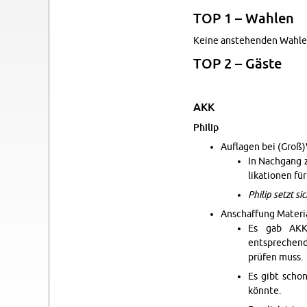
TOP 1 – Wahlen
Keine anste­hen­den Wahle
TOP 2 – Gäste
AKK
Philip
Au­fla­gen bei (Groß)V
In Nach­gang 
lika­tio­nen fü
Philip setzt s
An­schaf­fung Ma­te­r
Es gab AKK-S
entsprechend 
prüfen muss.
Es gibt schon 
könnte.