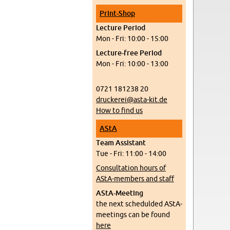
Print-Shop
Lec­ture Pe­riod
Mon - Fri: 10:00 - 15:00
Lec­ture-free Pe­riod
Mon - Fri: 10:00 - 13:00
0721 181238 20
druckerei@​asta-​kit.​de
How to find us
AStA
Team As­sis­tant
Tue - Fri: 11:00 - 14:00
Con­sul­ta­tion hours of
AStA-mem­bers and staff
AStA-Meet­ing
the next schedulded AStA-
meet­ings can be found
here