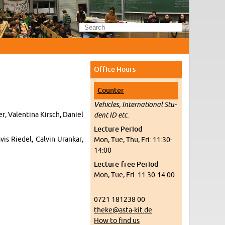
Of­fice Hours
Counter
Ve­hi­cles, In­ter­na­tional Stu­
er, Valentina Kirsch, Daniel
dent ID etc.
Lec­ture Pe­riod
is Riedel, Calvin Urankar,
Mon, Tue, Thu, Fri: 11:30-
14:00
Lec­ture-free Pe­riod
Mon, Tue, Fri: 11:30-14:00
0721 181238 00
theke@​asta-​kit.​de
How to find us