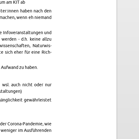
ium am KIT ab
eiter:innen haben nach den
zu machen, wenn eh nie­mand
 In­fover­anstal­tun­gen und
 wer­den - d.h. keine allzu
wis­senschaften, Natur­wis­
te sich eher für eine Rich­
n Aufwand zu haben.
 wsl. auch nicht oder nur
tal­tun­gen)
gänglichkeit gewährleis­tet
s der Corona-Pan­demie, wie
rn weniger im Ausführen­den