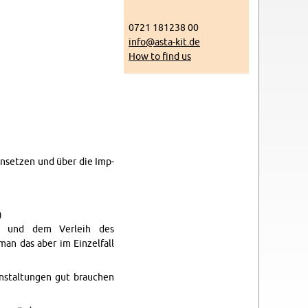
0721 181238 00
info@​asta-​kit.​de
How to find us
nset­zen und über die Im­p­
)
­nen und dem Ver­leih des
 man das aber im Einzelfall
­anstal­tun­gen gut brauchen