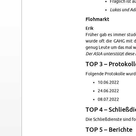
Fraglich ist a
Lukas und Adr
Flohmarkt
Erik
Früher gab es immer stu­de
wurde oft die GAHG mit d
genug Leute um das mal wie
Der AStA un­terstützt diese 
TOP 3 – Pro­tokoll
Fol­gende Pro­tokolle wur­
10.06.2022
24.06.2022
08.07.2022
TOP 4 – Schließdi­
Die Schließdi­en­ste sind f
TOP 5 – Berichte