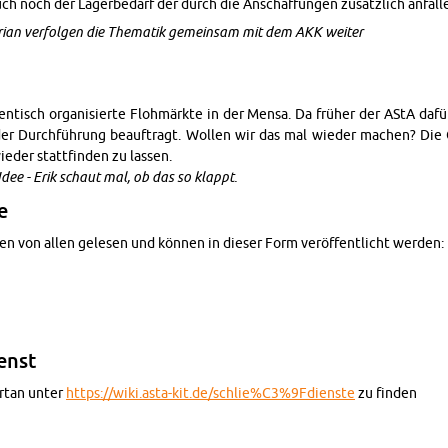
uch noch der Lagerbe­darf der durch die An­schaf­fun­gen zusätzlich an­fal
ian ver­fol­gen die The­matik gemein­sam mit dem AKK weiter
n­tisch or­gan­isierte Flohmärkte in der Mensa. Da früher der AStA dafü
er Durchführung beauf­tragt. Wollen wir das mal wieder machen? Die 
der stat­tfinden zu lassen.
Idee - Erik schaut mal, ob das so klappt.
e
den von allen gele­sen und können in dieser Form veröffentlicht wer­den:
enst
or­tan unter
https://​wiki.​asta-​kit.​de/​sch​lie%C3%9Fd​iens​te
zu finden