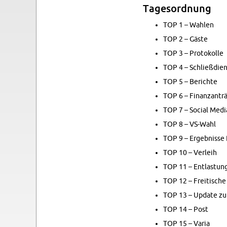
Tage­sor­d­nung
TOP 1 – Wahlen
TOP 2 – Gäste
TOP 3 – Pro­tokolle
TOP 4 – Schließdi­e
TOP 5 – Berichte
TOP 6 – Fi­nan­zantr
TOP 7 – So­cial Medi
TOP 8 – VS-Wahl
TOP 9 – Ergeb­nisse 
TOP 10 – Ver­leih
TOP 11 – Ent­las­tun­
TOP 12 – Fre­itis­ch
TOP 13 – Up­date zu
TOP 14 – Post
TOP 15 – Varia