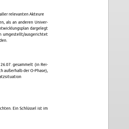
ler rel­e­van­ten Ak­teure
n, als an an­deren Uni­ver­
twick­lungs­plan dargelegt
h umgestellt/aus­gerichtet
­den.
26.07. gesam­melt (in Rei­
auch außer­halb der O-Phase),
si­t­u­a­tion
hten. Ein Schlüssel ist im