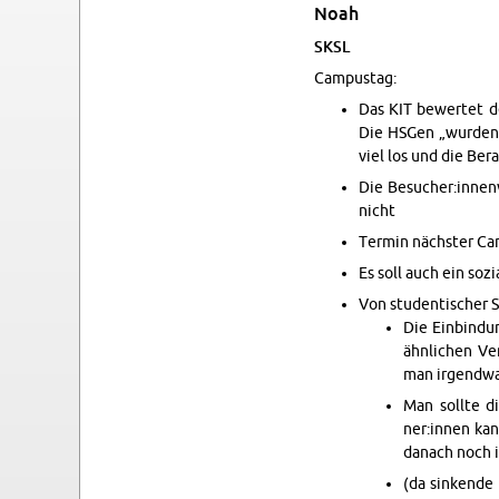
Noah
SKSL
Cam­pustag:
Das KIT be­w­ertet d
Die HSGen „wur­den 
viel los und die Be
Die Be­sucher:in­nen
nicht
Ter­min nächster Cam
Es soll auch ein soz
Von stu­den­tis­cher
Die Ein­bindu
ähn­lichen Ve
man ir­gend­w
Man sollte di
ner:innen kann
danach noch in
(da sink­ende