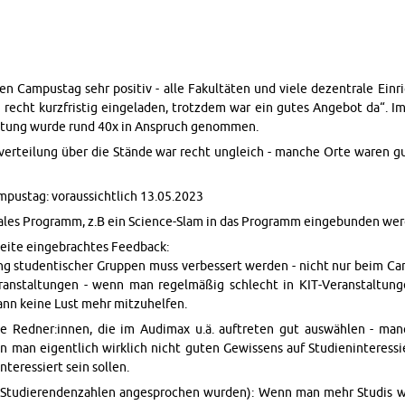
en Cam­pustag sehr pos­i­tiv - alle Fakultäten und viele dezen­trale Ein­r
recht kurzfristig ein­ge­laden, trotz­dem war ein gutes Ange­bot da“. I
­ratung wurde rund 40x in Anspruch genom­men.
­verteilung über die Stände war recht un­gle­ich - manche Orte waren gut
­pustag: vo­raus­sichtlich 13.05.2023
iales Pro­gramm, z.B ein Sci­ence-Slam in das Pro­gramm einge­bun­den wer
 Seite einge­brachtes Feed­back:
ng stu­den­tis­cher Grup­pen muss verbessert wer­den - nicht nur beim Ca
­r­anstal­tun­gen - wenn man regelmäßig schlecht in KIT-Ve­r­anstal­tun­
ann keine Lust mehr mitzuhelfen.
e Red­ner:innen, die im Au­di­max u.ä. auftreten gut auswählen - man
 man eigentlich wirk­lich nicht guten Gewis­sens auf Stu­di­en­in­ter­es
­ter­essiert sein sollen.
 Studieren­den­zahlen ange­sprochen wur­den): Wenn man mehr Studis 