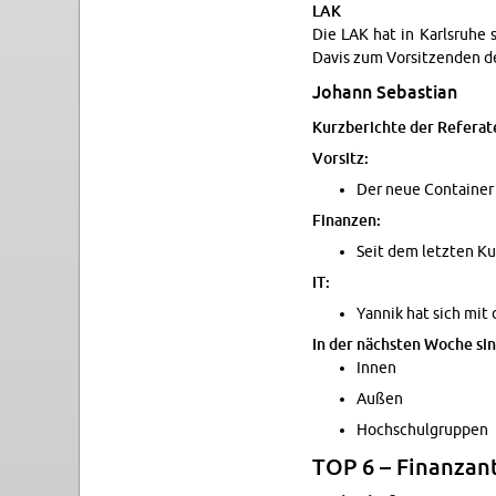
LAK
Die LAK hat in Karl­sruhe 
Davis zum Vor­sitzen­den d
Jo­hann Se­bas­t­ian
Kurzberichte der Refer­at
Vor­sitz:
Der neue Con­taine
Fi­nanzen:
Seit dem let­zten Ku
IT:
Yan­nik hat sich mit 
In der nächsten Woche sind
Innen
Außen
Hochschul­grup­pen
TOP 6 – Fi­nan­zan