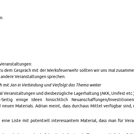
n.
e­r­anstal­tun­gen:
zu dem Gespräch mit der Werks­feuer­wehr soll­ten wir uns mal zusam­me
r an­dere Ve­r­anstal­tun­gen sprechen.
ich mit Jan in Verbindung und Ver­folgt das Thema weiter
­ial Ve­r­anstal­tun­gen und dies­bezügliche Lager­hal­tung (AKK, Unifest etc.
eitig einige Ideen hin­sichtlich Neuan­schaf­fun­gen/In­vesti­tio
neuen Ma­te­ri­als. Adrian meint, dass dur­chaus Mit­tel verfügbar sind,
eine Liste mit po­ten­tiell in­ter­es­san­tem Ma­te­r­ial, dass man für Ve­r