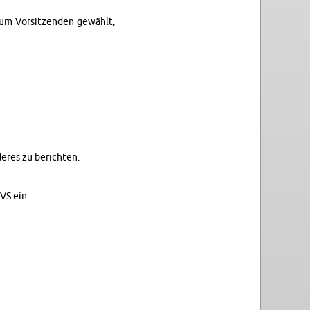
zum Vor­sitzen­den gewählt,
deres zu berichten.
 VS ein.