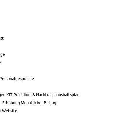
nst
äge
a
Per­son­alge­spräche
gen KIT-Präsid­ium & Nach­tragshaushalt­s­plan
e - Erhöhung Monatlicher Be­trag
r Web­site