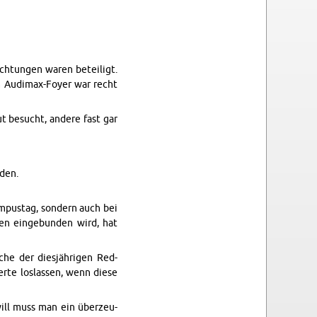
ich­tun­gen waren beteiligt.
m Au­di­max-Foyer war recht
 be­sucht, an­dere fast gar
­den.
m­pustag, son­dern auch bei
gen einge­bun­den wird, hat
che der diesjähri­gen Red­
sierte loslassen, wenn diese
will muss man ein überzeu­