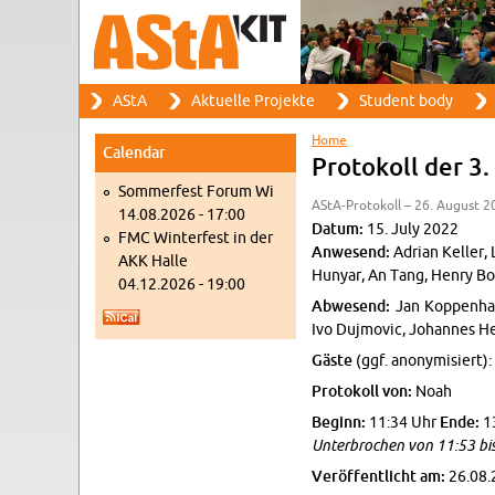
Search
AStA
Ak­tuelle Pro­jekte
Stu­dent body
Search form
Main menu
Home
Cal­en­dar
You are here
Pro­tokoll der 3
Som­mer­fest Forum Wi
AStA-Pro­tokoll – 26. Au­gust 2
14.08.2026 - 17:00
Datum:
15. July 2022
FMC Win­ter­fest in der
An­we­send:
Adrian Keller, 
AKK Halle
Hun­yar, An Tang, Henry Bo
04.12.2026 - 19:00
Ab­we­send:
Jan Kop­pen­ha
Ivo Du­j­movic, Jo­hannes H
Gäste
(ggf. anonymisiert): 
Pro­tokoll von:
Noah
Be­ginn:
11:34 Uhr
Ende:
1
Un­ter­brochen von 11:53 b
Veröffentlicht am:
26.08.