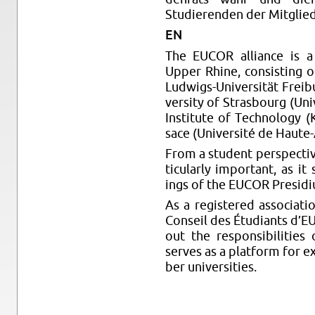
Studieren­den der Mit­glied­
EN
The EUCOR al­liance is a 
Upper Rhine, con­sist­ing o
Lud­wigs-Uni­ver­sität Freib
ver­sity of Stras­bourg (Uni
In­sti­tute of Tech­nol­ogy 
sace (Uni­ver­sité de Haute-
From a stu­dent per­spec­ti
tic­u­larly im­por­tant, as i
ings of the EUCOR Pre­sid­
As a reg­is­tered as­so­ci­a
Con­seil des Étu­di­ants d
out the re­spon­si­bil­i­t
serves as a plat­form for 
ber uni­ver­si­ties.