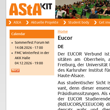
Search
AStA
Ak­tuelle Pro­jekte
Stu­dent body
Get in­
Search form
Main menu
Home
Cal­en­dar
You are here
Eucor
Som­mer­fest Forum Wi
DE
14.08.2026 - 17:00
FMC Win­ter­fest in der
Der EUCOR Ver­bund ist 
AKK Halle
sitäten am Ober­rhein, al
04.12.2026 - 19:00
Freiburg, der Uni­ver­sität
des Karl­sruher In­sti­tut f
Haute-Al­sace.
Aus stu­den­tis­cher Sicht 
vant, denn dieser en­sen
Präsid­i­umssitzun­gen. Al
der EUCOR Studieren­den
(RdEU­CORS/CEEU­COR) d
den­rats wahr und die