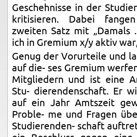
Geschehnisse in der Studier
kri­tisieren. Dabei fan­g
zweiten Satz mit „Damals ..
ich in Gremium x/y aktiv war,.
Genug der Vorurteile und la
auf die- ses Gremium wer­fen
Mit­gliedern und ist eine A
Stu- dieren­den­schaft. Er w
auf ein Jahr Amt­szeit g
Proble- me und Fra­gen über
Studieren­den- schaft auftr