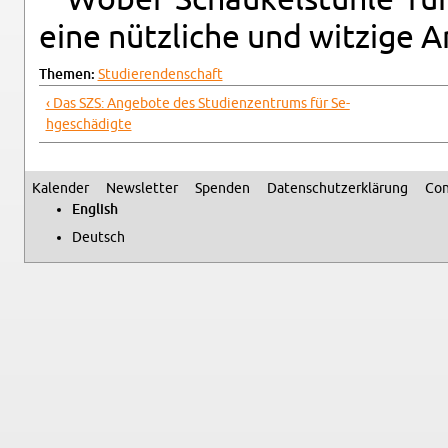
* Wobei Schaukelstühle für 
eine nützliche und witzige A
The­men:
Studieren­den­schaft
‹ Das SZS: Ange­bote des Stu­dien­zen­trums für Se­
hgeschädigte
Kalen­der
Newslet­ter
Spenden
Daten­schutzerklärung
Con
Sec­ondary menu
Eng­lish
Deutsch