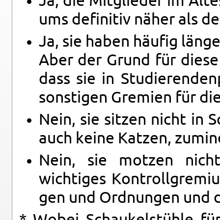
Ja, die Mit­glieder im Ält
ums de­fin­i­tiv näher als 
Ja, sie haben häufig länger
Aber der Grund für diese
dass sie in Studieren­den­
son­sti­gen Gremien für di
Nein, sie sitzen nicht in 
auch keine Katzen, zu­min
Nein, sie motzen nich
wichtiges Kon­troll­gremi
gen und Ord­nun­gen und d