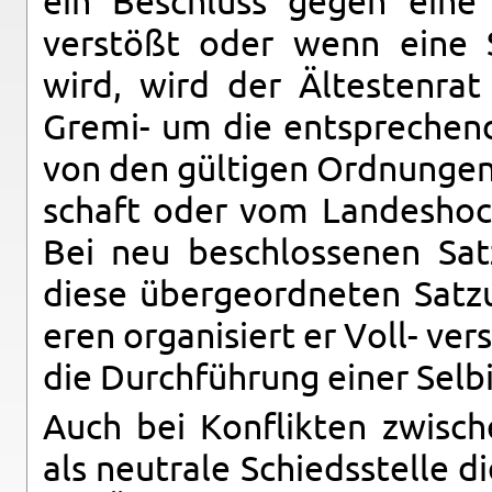
ein Beschluss gegen eine 
verstößt oder wenn eine 
wird, wird der Ältesten­rat
Gremi- um die entsprechen­de
von den gülti­gen Ord­nun­ge
schaft oder vom Lan­deshoch
Bei neu beschlosse­nen Sat
diese überge­ord­neten Satz
eren or­gan­isiert er Voll- v
die Durchführung einer Selbi
Auch bei Kon­flik­ten zwis­
als neu­trale Schiedsstelle d