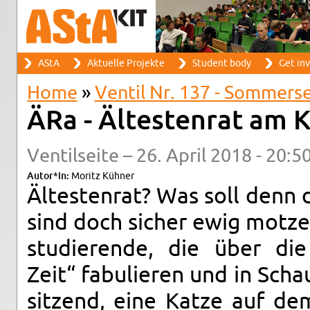
Search
AStA
Ak­tuelle Pro­jekte
Stu­dent body
Get in­
Search form
Main menu
Home
»
Ven­til Nr. 137 - Som­mers
You are here
ÄRa - Ältesten­rat am 
Ven­til­seite – 26. April 2018 - 20:5
Autor*in:
Moritz Kühner
Ältesten­rat? Was soll denn 
sind doch sicher ewig motze
studierende, die über die
Zeit“ fab­u­lieren und in Sch
sitzend, eine Katze auf de