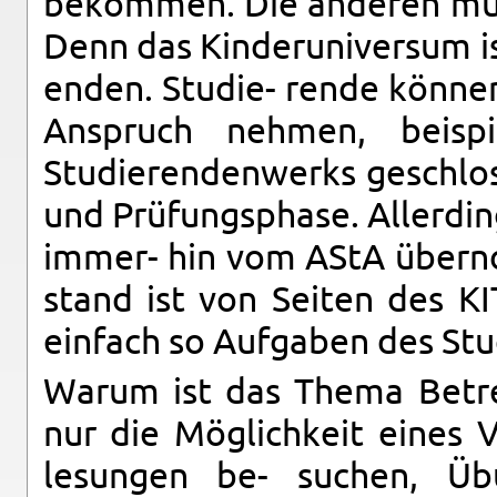
bekom­men. Die an­deren müs
Denn das Kinderuni­ver­sum ist
en­den. Studie- rende können 
Anspruch nehmen, beispi
Studieren­den­werks geschlos
und Prüfungsphase. Allerd­in
im­mer- hin vom AStA übern
stand ist von Seiten des KIT
ein­fach so Auf­gaben des S
Warum ist das Thema Be­tre
nur die Möglichkeit eines V
lesun­gen be- suchen, Übu