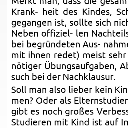
Merkt man, dass die gesamt
Krank- heit des Kindes, Sch
gegan­gen ist, sollte sich ni
Neben of­fiziel- len Nachteil­
bei begründe­ten Aus- nah­
mit ihnen redet) meist sehr 
nötiger Übungsauf­gaben, Ab­
such bei der Nachk­lausur.
Soll man also lieber kein K
men? Oder als El­tern­studie
gibt es noch großes Verbess
Studieren mit Kind ist auf In