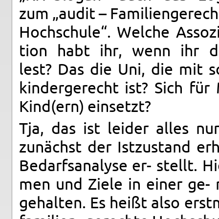
zum „audit – Fam­i­lien­gerec
Hochschule“. Welche As­sozi
tion habt ihr, wenn ihr d
lest? Das die Uni, die mit 
kinderg­erecht ist? Sich für
Kind(ern) ein­setzt?
Tja, das ist lei­der alles nu
zunächst der Istzu­s­tand er
Be­darf­s­analyse er- stellt.
men und Ziele in einer ge- m
gehal­ten. Es heißt also er­s