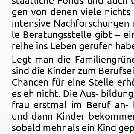
staatliche Fonds und auch uni
gen von denen viele nichts w
in­ten­sive Nach­forschun­gen
le Be­ratungsstelle gibt – e
reihe ins Leben gerufen hab
Legt man die Fam­i­liengrün
sind die Kinder zum Beruf­se­i
Chan­cen für eine Stelle erhö
es eh nicht. Die Aus- bil­dun
frau er­st­mal im Beruf an
und dann Kinder bekom­men
sobald mehr als ein Kind ge­p