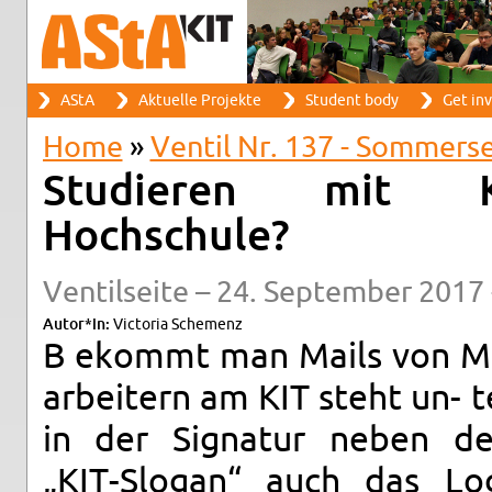
Search
AStA
Ak­tuelle Pro­jekte
Stu­dent body
Get in­
Search form
Main menu
Home
»
Ven­til Nr. 137 - Som­mers
You are here
Studieren mit Kind
Hochschule?
Ven­til­seite – 24. Sep­tem­ber 2017
Autor*in:
Vic­to­ria Schemenz
B ekommt man Mails von Mi
ar­beit­ern am KIT steht un- 
in der Sig­natur neben d
„KIT-Slo­gan“ auch das Lo