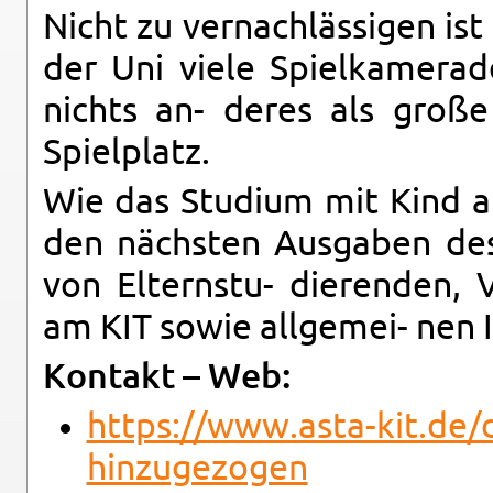
Nicht zu ver­nachlässi­gen is
der Uni viele Spielka­m­er­
nichts an- deres als große
Spielplatz.
Wie das Studium mit Kind am
den nächsten Aus­gaben des V
von El­tern­stu- dieren­den, 
am KIT sowie all­ge­mei- nen 
Kon­takt – Web:
https://​www.​asta-​kit.​de/​
hinzugezogen