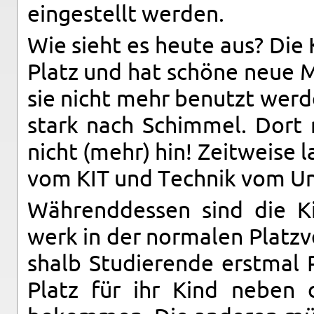
eingestellt wer­den.
Wie sieht es heute aus? Die 
Platz und hat schöne neue M
sie nicht mehr be­nutzt wer­d
stark nach Schim­mel. Dort
nicht (mehr) hin! Zeitweise l
vom KIT und Tech­nik vom Un
Während­dessen sind die K
werk in der nor­malen Platz
shalb Studierende er­st­ma
Platz für ihr Kind neben 