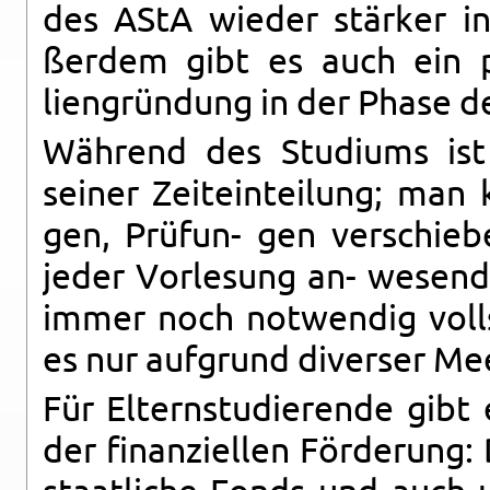
des AStA wieder stärker i
ßerdem gibt es auch ein p
liengründung in der Phase d
Während des Studi­ums ist ma
seiner Zeit­ein­teilung; man 
gen, Prüfun- gen ver­schieb
jeder Vor­lesung an- we­send
immer noch notwendig volls
es nur auf­grund di­verser Mee
Für El­tern­studierende gibt
der fi­nanziellen Förderung