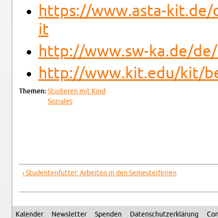
https://​www.​asta-​kit.​de/​
it
http://​www.​sw-​ka.​de/​de
http://​www.​kit.​edu/​kit/​
The­men:
Studieren mit Kind
Soziales
‹ Stu­den­ten­fut­ter: Ar­beiten in den Se­mes­ter­fe­rien
Kalen­der
Newslet­ter
Spenden
Daten­schutzerklärung
Con