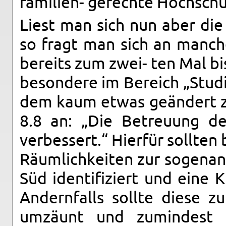
fam­i­lien- gerechte Hochschu
Liest man sich nun aber die 
so fragt man sich an manchen
bere­its zum zwei- ten Mal b
beson­dere im Bere­ich „Studi
dem kaum etwas geändert zu
8.8 an: „Die Be­treu­ung d
verbessert.“ Hierfür soll­ten b
Räum­lichkeiten zur so­ge­na
Süd iden­ti­fiziert und eine 
An­dern­falls sollte diese zu
umzäunt und zu­min­d­est 