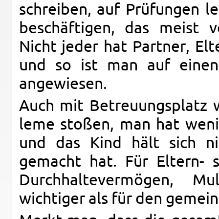
schreiben, auf Prüfun­gen l
beschäfti­gen, das meist v
Nicht jeder hat Part­ner, El
und so ist man auf einen 
angewiesen.
Auch mit Be­treu­ungsplatz
leme stoßen, man hat wenige
und das Kind hält sich ni
gemacht hat. Für El­tern- st
Durch­hal­tev­ermögen, Mul
wichtiger als für den gemein