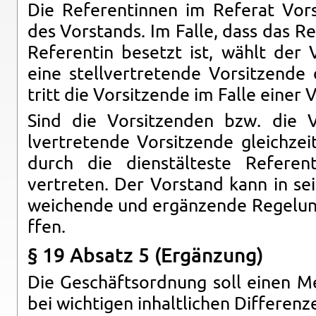
Die Ref­er­entin­nen im Referat Vor­s
des Vor­stands. Im Falle, dass das Re
Ref­er­entin be­setzt ist, wählt der
eine stel­lvertre­tende Vor­sitzende
tritt die Vor­sitzende im Falle einer V
Sind die Vor­sitzen­den bzw. die V
lvertre­tende Vor­sitzende gle­ichzeit
durch die di­enstälteste Ref­er­e
vertreten. Der Vor­stand kann in sei
we­ichende und ergänzende Regelun­ge
f­fen.
§ 19 Ab­satz 5 (Ergänzung)
Die Geschäft­sor­d­nung soll einen Mec
bei wichti­gen in­haltlichen Dif­feren­