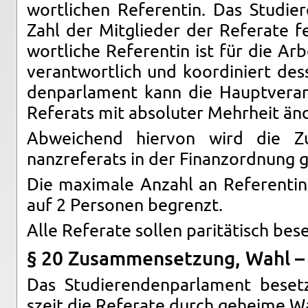
wortlichen Ref­er­entin. Das Studier
Zahl der Mit­glieder der Refer­ate fe
wortliche Ref­er­entin ist für die Ar­b
ve­r­ant­wortlich und ko­or­diniert de
den­par­la­ment kann die Hauptver­ant
Refer­ats mit ab­soluter Mehrheit än
Ab­we­ichend hi­er­von wird die Z
nanzrefer­ats in der Fi­nan­zord­nung 
Die max­i­male An­zahl an Ref­er­entin
auf 2 Per­so­nen be­grenzt.
Alle Refer­ate sollen paritätisch be­se
§ 20 Zusam­menset­zung, Wahl – 
Das Studieren­den­par­la­ment be­se
szeit die Refer­ate durch geheime Wa