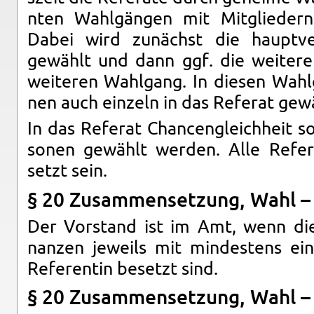
nten Wahlgängen mit Mit­gliedern 
Dabei wird zunächst die hauptver­a
gewählt und dann ggf. die weit­eren
weit­eren Wahl­gang. In diesen Wah
nen auch einzeln in das Referat gew
In das Referat Chan­cen­gle­ich­heit 
so­nen gewählt wer­den. Alle Refer­
setzt sein.
§ 20 Zusam­menset­zung, Wahl – 
Der Vor­stand ist im Amt, wenn die 
nanzen jew­eils mit min­destens ein
Ref­er­entin be­setzt sind.
§ 20 Zusam­menset­zung, Wahl – 