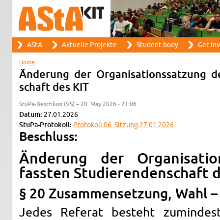
Search
AStA
Ak­tuelle Pro­jekte
Stu­dent body
Get in­
Search form
Main menu
Home
You are here
Änderung der Or­gan­i­sa­tion­ssatzung 
schaft des KIT
StuPa-Beschluss (VS) – 20. May 2026 - 21:06
Datum:
27.01.2026
StuPa-Pro­tokoll:
Pro­tokoll 06. Sitzung 27.01.2026
Beschluss:
Änderung der Or­gan­i­sa­ti
fassten Studieren­den­schaft 
§ 20 Zusam­menset­zung, Wahl – 
Jedes Referat besteht zu­min­d­es