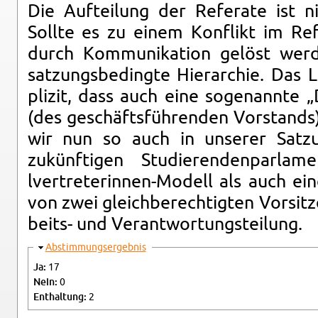
Die Aufteilung der Refer­ate ist n
Sollte es zu einem Kon­flikt im Re
durch Kom­mu­nika­tion gelöst wer
satzungs­be­d­ingte Hi­er­ar­chie. D
plizit, dass auch eine so­ge­nan­nte „
(des geschäftsführen­den Vor­stands)
wir nun so auch in un­serer Sat
zukünfti­gen Studieren­den­par­la
lvertreterin­nen-Mod­ell als auch ein
von zwei gle­ich­berechtigten Vor­sit
beits- und Ve­r­ant­wor­tung­steilung.
Hide
Ab­stim­mungsergeb­nis
Ja:
17
Nein:
0
En­thal­tung:
2