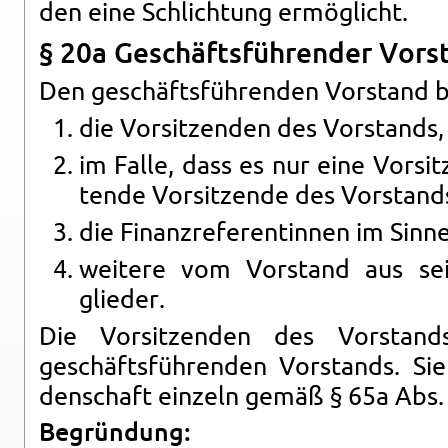
den eine Schlich­tung ermöglicht.
§ 20a Geschäftsführen­der Vor­st
Den geschäftsführen­den Vor­stand b
die Vor­sitzen­den des Vor­stands,
im Falle, dass es nur eine Vor­sit
tende Vor­sitzende des Vor­stands
die Fi­nanzref­er­entin­nen im Sinn
weit­ere vom Vor­stand aus se
glieder.
Die Vor­sitzen­den des Vor­stan
geschäftsführen­den Vor­stands. Si
den­schaft einzeln gemäß § 65a Abs. 
Begründung: