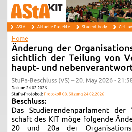
Search
AStA
Ak­tuelle Pro­jekte
Stu­dent body
Get in­
Search form
Main menu
Home
You are here
Änderung der Or­gan­i­sa­tio
sichtlich der Teilung von Vo
haupt- und neben­ver­ant­wort
StuPa-Beschluss (VS) – 20. May 2026 - 21:5
Datum:
24.02.2026
StuPa-Pro­tokoll:
Pro­tokoll 08. Sitzung 24.02.2026
Beschluss:
Das Studieren­den­par­la­ment der 
schaft des KIT möge fol­gende Ände
20 und 20a der Or­gan­i­sa­tion­