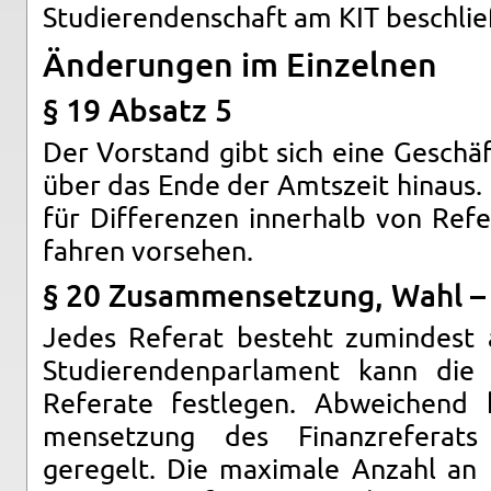
Studieren­den­schaft am KIT beschli
Änderun­gen im Einzel­nen
§ 19 Ab­satz 5
Der Vor­stand gibt sich eine Geschäft
über das Ende der Amt­szeit hin­aus. 
für Dif­feren­zen in­ner­halb von Refe
fahren vorse­hen.
§ 20 Zusam­menset­zung, Wahl – 
Jedes Referat besteht zu­min­d­est 
Studieren­den­par­la­ment kann die
Refer­ate fes­tle­gen. Ab­we­ichend
menset­zung des Fi­nanzrefer­ats
geregelt. Die max­i­male An­zahl an 