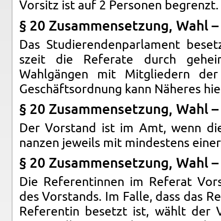
Vor­sitz ist auf 2 Per­so­nen be­grenzt.
§ 20 Zusam­menset­zung, Wahl – 
Das Studieren­den­par­la­ment be­se
szeit die Refer­ate durch gehei
Wahlgängen mit Mit­gliedern der S
Geschäft­sor­d­nung kann Näheres hi­e
§ 20 Zusam­menset­zung, Wahl – 
Der Vor­stand ist im Amt, wenn die 
nanzen jew­eils mit min­destens einer 
§ 20 Zusam­menset­zung, Wahl – 
Die Ref­er­entin­nen im Referat Vor­s
des Vor­stands. Im Falle, dass das Re
Ref­er­entin be­setzt ist, wählt der