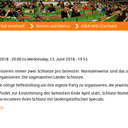
Skip to main content
Get in­volved!
Ser­vice and Ad­vice
AStA-Wiki (Ger­man)
 2018 - 20:00
to
Wednes­day, 13. June 2018 - 19:55
n­isieren immer zwei Schlonze pro Se­mes­ter. Nor­maler­weise sind das ste
r­gan­isieren: Die so­ge­nan­nten Länder-Schlonze.
nötige Hil­festel­lung um ihre eigene Party zu or­gan­isieren, die jew­ei
indet zur Ein­stim­mung des Se­mes­ters Ende April statt, Schlonz Nu­m
In­com­ern ihren Schlonz mit länder­spez­i­fis­chen Spe­cials.
en