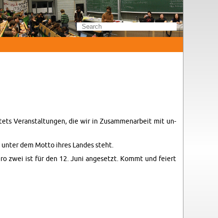
ts Ve­r­anstal­tun­gen, die wir in Zusam­me­nar­beit mit un­
ls unter dem Motto ihres Lan­des steht.
ero zwei ist für den 12. Juni ange­setzt. Kommt und feiert