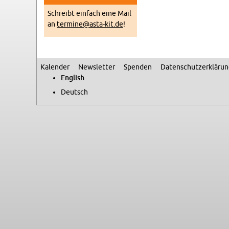
Schreibt ein­fach eine Mail
an
termine@​asta-​kit.​de
!
Kalen­der
Newslet­ter
Spenden
Daten­schutzerkläru
Sec­ondary menu
Eng­lish
Deutsch