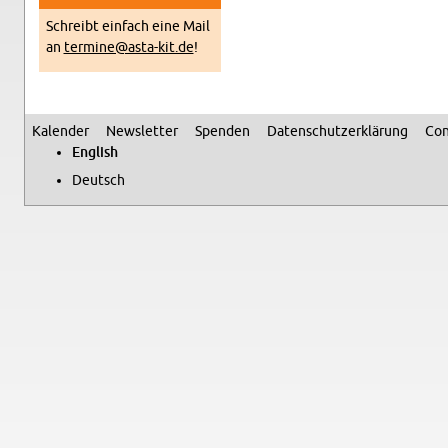
Schreibt ein­fach eine Mail
an
termine@​asta-​kit.​de
!
Kalen­der
Newslet­ter
Spenden
Daten­schutzerklärung
Con
Sec­ondary menu
Eng­lish
Deutsch