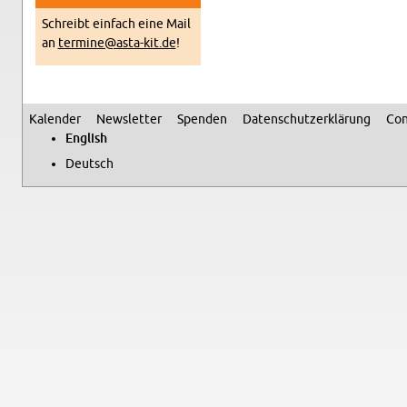
Schreibt ein­fach eine Mail
an
termine@​asta-​kit.​de
!
Kalen­der
Newslet­ter
Spenden
Daten­schutzerklärung
Con
Sec­ondary menu
Eng­lish
Deutsch