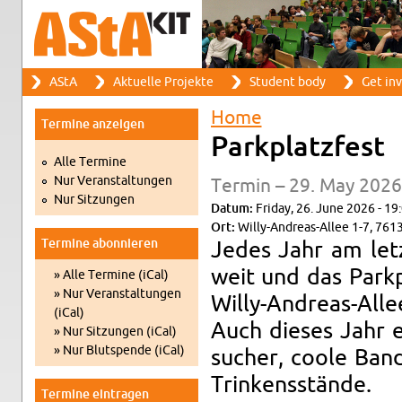
Search
AStA
Ak­tuelle Pro­jekte
Stu­dent body
Get in­
Search form
Main menu
Home
Ter­mine anzeigen
You are here
Park­platzfest
Alle Ter­mine
Nur Ve­r­anstal­tun­gen
Ter­min – 29. May 2026
Nur Sitzun­gen
Datum:
Fri­day, 26. June 2026 - 19
Ort:
Willy-An­dreas-Allee 1-7, 7613
Ter­mine abon­nieren
Jedes Jahr am let­z
weit und das Park­
» Alle Ter­mine (iCal)
» Nur Ve­r­anstal­tun­gen
Willy-An­dreas-Alle
(iCal)
Auch dieses Jahr e
» Nur Sitzun­gen (iCal)
» Nur Blut­spende (iCal)
sucher, coole Band
Trinkensstände.
Ter­mine ein­tra­gen