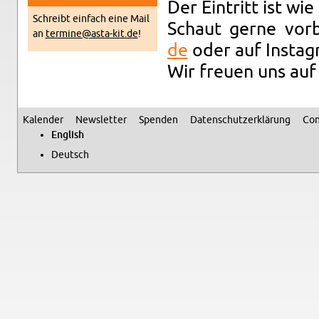
Der Ein­tritt ist wi
Schreibt ein­fach eine Mail
Schaut gerne vor­
an
termine@​asta-​kit.​de
!
de
oder auf In­sta­
Wir freuen uns auf
Kalen­der
Newslet­ter
Spenden
Daten­schutzerklärung
Con
Sec­ondary menu
Eng­lish
Deutsch