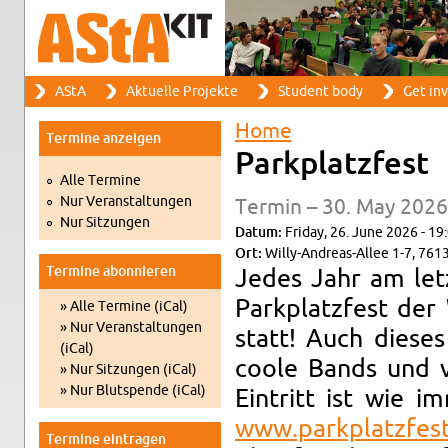
Search
AStA
Ak­tuelle Pro­jekte
Stu­dent body
Get in­
Search form
Main menu
Home
Ter­mine anzeigen
You are here
Park­platzfest
Alle Ter­mine
Nur Ve­r­anstal­tun­gen
Ter­min – 30. May 2026
Nur Sitzun­gen
Datum:
Fri­day, 26. June 2026 - 19
Ort:
Willy-An­dreas-Allee 1-7, 7613
Ter­mine abon­nieren
Jedes Jahr am let­
Park­platzfest der
» Alle Ter­mine (iCal)
» Nur Ve­r­anstal­tun­gen
statt! Auch dieses
(iCal)
coole Bands und vi
» Nur Sitzun­gen (iCal)
» Nur Blut­spende (iCal)
Ein­tritt ist wie 
www.​par​kpla​tzfe​st
Ter­mine ein­tra­gen