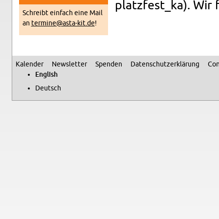
platzfest_ka). Wir 
Schreibt ein­fach eine Mail
an
termine@​asta-​kit.​de
!
Kalen­der
Newslet­ter
Spenden
Daten­schutzerklärung
Con
Sec­ondary menu
Eng­lish
Deutsch