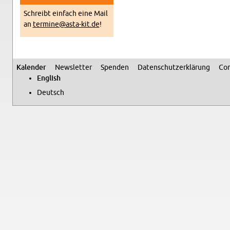
Schreibt ein­fach eine Mail
an
termine@​asta-​kit.​de
!
Kalen­der
Newslet­ter
Spenden
Daten­schutzerklärung
Con
Sec­ondary menu
Eng­lish
Deutsch