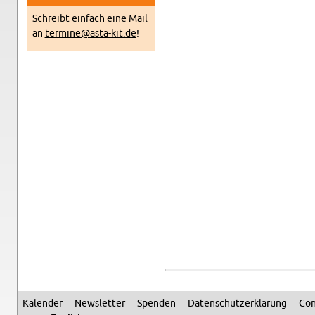
Schreibt ein­fach eine Mail
an
termine@​asta-​kit.​de
!
Kalen­der
Newslet­ter
Spenden
Daten­schutzerklärung
Con
Sec­ondary menu