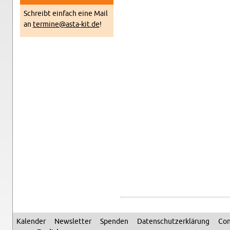
Schreibt ein­fach eine Mail
an
termine@​asta-​kit.​de
!
Kalen­der
Newslet­ter
Spenden
Daten­schutzerklärung
Con
Sec­ondary menu