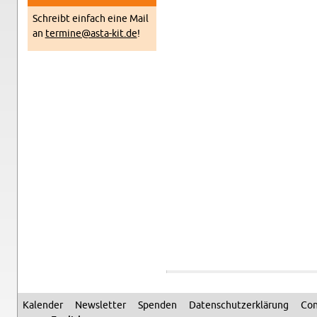
Schreibt ein­fach eine Mail
an
termine@​asta-​kit.​de
!
Kalen­der
Newslet­ter
Spenden
Daten­schutzerklärung
Con
Sec­ondary menu