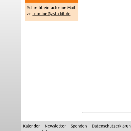
Schreibt ein­fach eine Mail
an
termine@​asta-​kit.​de
!
Kalen­der
Newslet­ter
Spenden
Daten­schutzerkläru
Sec­ondary menu