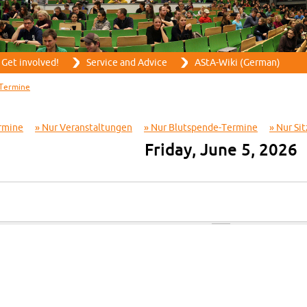
Skip to main content
Get in­volved!
Ser­vice and Ad­vice
AStA-Wiki (Ger­man)
Ter­mine
r­mine
Nur Ve­r­anstal­tun­gen
Nur Blut­spende-Ter­mine
Nur Sit
Fri­day, June 5, 2026