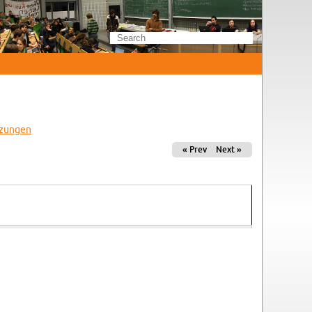
zun­gen
« Prev
Next »