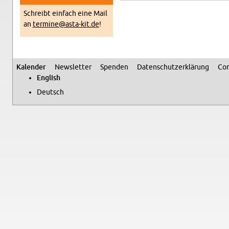
Schreibt ein­fach eine Mail
an
termine@​asta-​kit.​de
!
Kalen­der
Newslet­ter
Spenden
Daten­schutzerklärung
Con
Sec­ondary menu
Eng­lish
Deutsch