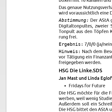
bo­xen mit 16 Ka­nä­len und
Das ge­naue Nut­zungs­ver­h
wird vor­aus­sicht­lich eine 
Abstimmung:
Der AStA gi
Di­gi­tal­ton­pul­tes, zwei
Ton­pult aus den Töp­fen Ku
rung frei.
Ergebnis:
7/0/0 (ja/nein
Hinweis:
Nach dem Be­sc
vor Tä­ti­gung ein Fi­nanz­a
frei­ge­ge­ben wer­den.
HSG Die Linke.​SDS
Jan Mast und Linda Eg­lof
Fri­days for Fu­ture
Die HSG möch­te für die F
wer­ben, weil wenig Stu­di
Au­ßer­dem soll ein Schrei­
Die HSG bit­tet den AStA um