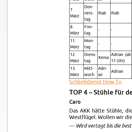
Don­
7.
ners­
Ihab
Ihab
März
tag
8.
Frei­
-
-
März
tag
11.
Mon­
-
-
März
tag
12.
Diens­
Adri­an (ab
Xenia
März
tag
11 Uhr)
13.
Mitt­
Adri­
Adri­an
März
woch
an
Schließ­dienst How-To
TOP 4 – Stüh­le für d
Caro
Das AKK hätte Stüh­le, die
West­flü­gel. Wol­len wir d
—
Wird ver­tagt bis die be­st