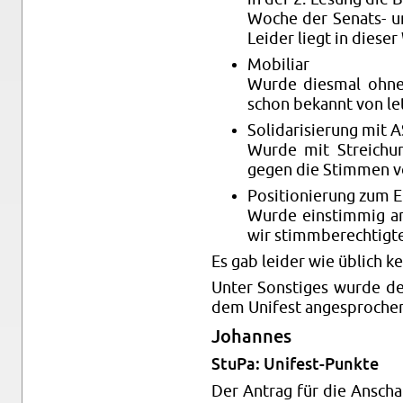
Woche der Se­nats- und 
Lei­der liegt in die­ser
Mo­bi­li­ar
Wurde dies­mal ohne 
schon be­kannt von letz
So­li­da­ri­sie­rung mit
Wurde mit Strei­chun
gegen die Stim­men 
Po­si­tio­nie­rung zum
Wurde ein­stim­mig a
wir stimm­be­rech­tig­te
Es gab lei­der wie üb­lich k
Unter Sons­ti­ges wurde d
dem Uni­fest an­ge­spro­che
Jo­han­nes
StuPa: Uni­fest-Punk­te
Der An­trag für die An­schaf