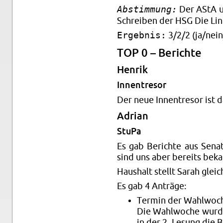
Abstimmung:
Der AStA un
Schrei­ben der HSG Die Lin
Ergebnis:
3/2/2 (ja/nein
TOP 0 – Be­rich­te
Hen­rik
In­nen­t­re­sor
Der neue In­nen­t­re­sor ist 
Adri­an
StuPa
Es gab Be­rich­te aus Sen
sind uns aber be­reits be­ka
Haus­halt stellt Sarah gleic
Es gab 4 An­trä­ge:
Ter­min der Wahl­wo­c
Die Wahl­wo­che wurde 
in der 2. Le­sung die B