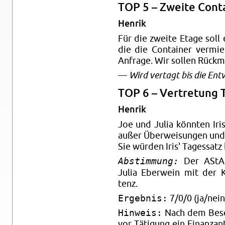
TOP 5 – Zwei­te Con­tai
Hen­rik
Für die zwei­te Etage soll
die die Con­tai­ner ver­mie
An­fra­ge. Wir sol­len Rück­
—
Wird ver­tagt bis die Ent­
TOP 6 – Ver­tre­tung T
Hen­rik
Joe und Julia könn­ten Iris
außer Über­wei­sun­gen und In
Sie wür­den Iris' Ta­ges­sa
Abstimmung:
Der AStA b
Julia Eber­wein mit der Kra
tenz.
Ergebnis:
7/0/0 (ja/nein
Hinweis:
Nach dem Be­sc
vor Tä­ti­gung ein Fi­nanz­a