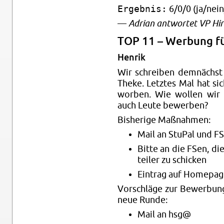
Ergebnis:
6/0/0 (ja/nein
—
Adri­an ant­wor­tet VP Hir
TOP 11 – Wer­bung für
Hen­rik
Wir schrei­ben dem­nächst d
Theke. Letz­tes Mal hat sic
wor­ben. Wie wol­len wir 
auch Leute be­wer­ben?
Bis­he­ri­ge Maß­nah­men:
Mail an Stu­Pal und F
Bitte an die FSen, die
tei­ler zu schi­cken
Ein­trag auf Home­pag
Vor­schlä­ge zur Be­wer­bung
neue Runde:
Mail an hsg@