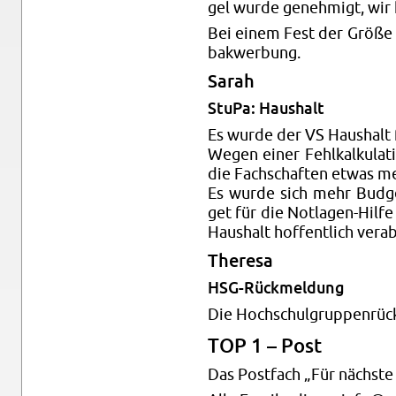
gel wurde ge­neh­migt, wir k
Bei einem Fest der Größe 
bak­wer­bung.
Sarah
StuPa: Haus­halt
Es wurde der VS Haus­halt f
Wegen einer Fehl­kal­ku­la­ti
die Fach­schaf­ten etwas m
Es wurde sich mehr Bud­ge
get für die Not­la­gen-Hil­
Haus­halt hof­fent­lich ver­ab
The­re­sa
HSG-Rück­mel­dung
Die Hoch­schul­grup­pen­rück
TOP 1 – Post
Das Post­fach „Für nächs­te 