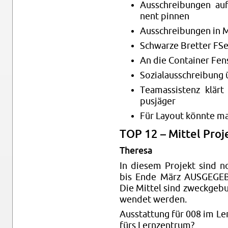
Aus­schrei­bun­gen 
nent pin­nen
Aus­schrei­bun­gen in
Schwar­ze Bret­ter FSe
An die Con­tai­ner Fen
So­zi­al­aus­schrei­bun
Tea­m­as­sis­tenz klär
pus­jä­ger
Für Lay­out könn­te ma
TOP 12 – Mit­tel Pro­
The­re­sa
In die­sem Pro­jekt sind n
bis Ende März AUS­GE­GE­B
Die Mit­tel sind zweck­ge­bu
wen­det wer­den.
Aus­stat­tung für 008 im Le
fürs Lern­zen­trum?