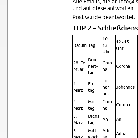
Alle Emails, die an info@ s
und auf diese ant­wor­ten.
Post wurde be­ant­wor­tet.
TOP 2 – Schließ­diens
10 -
12 - 15
Datum
Tag
13
Uhr
Uhr
Don­
28. Fe­
Co­ro­
ners­
Co­ro­na
bru­ar
na
tag
Jo­
1.
Frei­
han­
Jo­han­nes
März
tag
nes
4.
Mon­
Co­ro­
Co­ro­na
März
tag
na
5.
Diens­
An
An
März
tag
6.
Mitt­
Adri­
Adri­an
März
woch
an