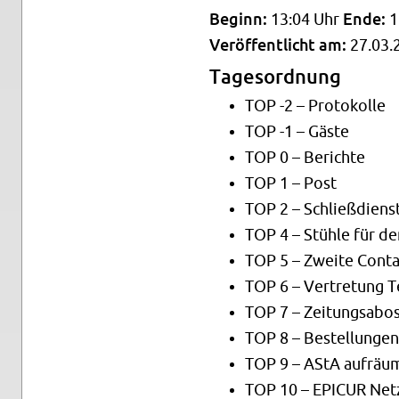
Be­ginn:
13:04 Uhr
Ende:
1
Ver­öf­fent­licht am:
27.03.
Ta­ges­ord­nung
TOP -2 – Pro­to­kol­le
TOP -1 – Gäste
TOP 0 – Be­rich­te
TOP 1 – Post
TOP 2 – Schließ­diens
TOP 4 – Stüh­le für de
TOP 5 – Zwei­te Con­tai­
TOP 6 – Ver­tre­tung Te
TOP 7 – Zei­tungs­a­bo
TOP 8 – Be­stel­lun­ge
TOP 9 – AStA auf­räu
TOP 10 – EPI­CUR Net