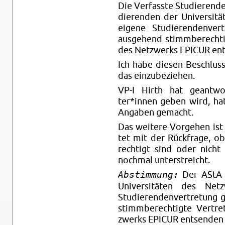
Die Ver­fass­te Studie­rend
die­ren­den der Univ­ersit
ei­ge­ne Studierenden­v
ausgeh­end stimm­be­rech­ti
des Net­zwerks EPI­CUR ent
Ich habe die­sen Be­schlus
das ein­zu­be­zie­hen.
VP-I Hirth hat ge­ant­wor­
ter*innen geben wird, hat
An­ga­ben ge­macht.
Das wei­te­re Vor­ge­hen ist
tet mit der Rück­fra­ge, o
rech­tigt sind oder nicht
noch­mal un­ter­streicht.
Abstimmung:
Der AStA fo
Univ­ersitäten des Netz
Studierenden­vertretung 
stimm­be­rech­tig­te Ver­tr
zwerks EPI­CUR entsen­den 