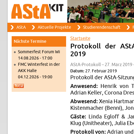
Suche
AStA
Ak­tu­el­le Pro­jek­te
Stu­die­ren­den­schaft
F
Such­for­mu­lar
Haupt­me­nü
Start­sei­te
Nächs­te Ter­mi­ne
Sie sind hier
Pro­to­koll der ASt
Som­mer­fest Forum Wi
2019
14.08.2026 - 17:00
FMC Win­ter­fest in der
AStA-Pro­to­koll – 27. März 2019 
AKK Halle
Datum:
27. Fe­bru­ar 2019
04.12.2026 - 19:00
Pro­to­koll der AStA-Sit­zu
An­we­send:
Hen­rik von T
Adri­an Kel­ler, Co­ro­na Dre
Ab­we­send:
Xenia Hart­man
Kis­ten­ma­cher (Benni), Jona
Gäste:
Linda Eg­loff & Ja
Klug (Unithea­ter), Julia Eb
Pro­to­koll von:
Adri­an und