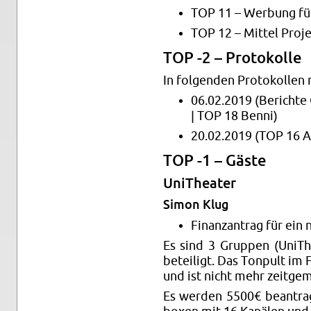
TOP 11 – Wer­bung für 
TOP 12 – Mit­tel Pro­j
TOP -2 – Pro­to­kol­le
In fol­gen­den Pro­to­kol­le
06.02.2019 (Be­rich­te C
| TOP 18 Benni)
20.02.2019 (TOP 16 Al
TOP -1 – Gäste
UniThea­ter
Simon Klug
Fi­nanz­an­trag für ein
Es sind 3 Grup­pen (UniTh
be­tei­ligt. Das Ton­pult im
und ist nicht mehr zeit­ge­
Es wer­den 5500€ be­an­tragt