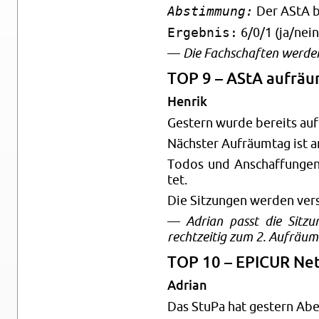
Abstimmung:
Der AStA be
Ergebnis:
6/0/1 (ja/nein
—
Die Fach­schaf­ten wer­den
TOP 9 – AStA auf­räu
Hen­rik
Ges­tern wurde be­reits auf
Nächs­ter Auf­räum­tag ist 
Todos und An­schaf­fun­gen
tet.
Die Sit­zun­gen wer­den ver­
—
Adri­an passt die Sit­zu
recht­zei­tig zum 2. Auf­räum­
TOP 10 – EPI­CUR Net
Adri­an
Das StuPa hat ges­tern Abe