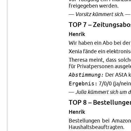
frei­ge­ge­ben wer­den.
—
Vor­sitz küm­mert sich.
—
TOP 7 – Zei­tungs­a­bo
Hen­rik
Wir haben ein Abo bei der Z
Xenia fände ein elek­tro­ni­
The­re­sa meint, dass sol­c
für Pri­vat­per­so­nen aus­ge­
Abstimmung:
Der AStA kü
Ergebnis:
7/0/0 (ja/nein
—
Julia küm­mert sich um di
TOP 8 – Be­stel­lun­g
Hen­rik
Be­stel­lun­gen bei Ama­zon
Haus­halts­be­auf­trag­ten.