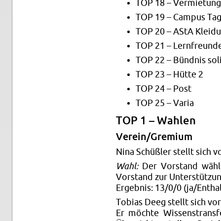
TOP 18 – Ver­mie­tung
TOP 19 – Cam­pus Ta
TOP 20 – AStA Klei­d
TOP 21 – Lern­freun­d
TOP 22 – Bünd­nis so­li
TOP 23 – Hütte 2
TOP 24 – Post
TOP 25 – Varia
TOP 1 – Wah­len
Ver­ein/Gre­mi­um
Nina Schüß­ler stellt sich vo
Wahl:
Der Vor­stand wählt 
Vor­stand zur Un­ter­stüt­zung
Er­geb­nis: 13/0/0 (ja/Ent­hal
To­bi­as Deeg stellt sich vor
Er möch­te Wis­sens­trans