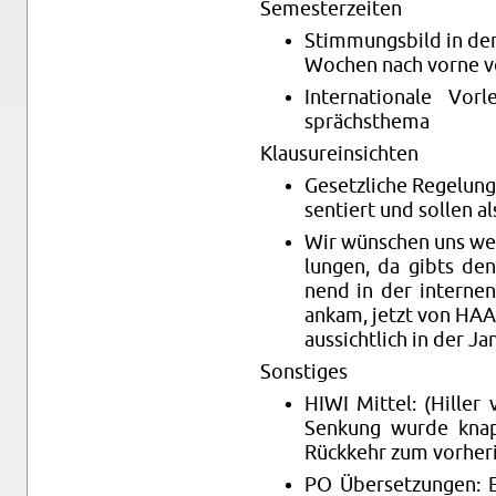
Se­mes­ter­zei­ten
Stim­mungs­bild in der 
Wo­chen nach vorne ve
In­ter­na­tio­na­le Vo
sprächs­the­ma
Klau­su­r­ein­sich­ten
Ge­setz­li­che Re­ge­lun­
sen­tiert und sol­len a
Wir wün­schen uns weit­
lun­gen, da gibts de
nend in der in­ter­nen
ankam, jetzt von HAA
aus­sicht­lich in der Ja
Sons­ti­ges
HIWI Mit­tel: (Hil­ler
Sen­kung wurde knapp
Rück­kehr zum vor­he­r
PO Über­set­zun­gen: E