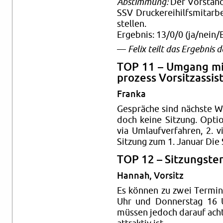
Ab­stim­mung:
Der Vor­stand 
SSV Dru­cke­rei­hilfs­mit­ar­
stel­len.
Er­geb­nis: 13/0/0 (ja/nein/E
—
Felix teilt das Er­geb­nis d
TOP 11 – Um­gang mit 
pro­zess Vor­sitz­as­sis
Fran­ka
Ge­sprä­che sind nächs­te 
doch keine Sit­zung. Op­tio
via Um­lauf­ver­fah­ren, 2.
Sit­zung zum 1. Ja­nu­ar Die 
TOP 12 – Sit­zungs­ter
Han­nah, Vor­sitz
Es kön­nen zu zwei Ter­mi­n
Uhr und Don­ners­tag 16 U
müs­sen je­doch dar­auf ach