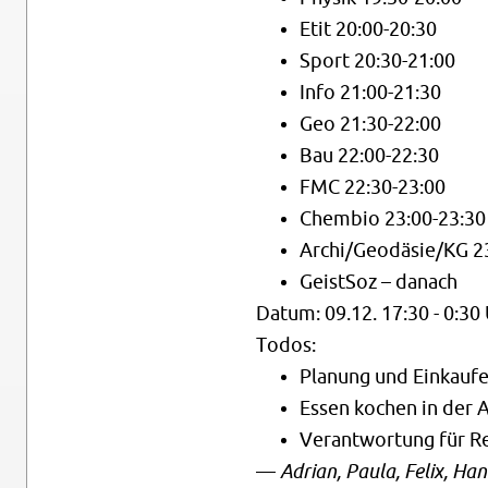
Etit 20:00-20:30
Sport 20:30-21:00
Info 21:00-21:30
Geo 21:30-22:00
Bau 22:00-22:30
FMC 22:30-23:00
Chem­bio 23:00-23:30
Archi/Geo­dä­sie/KG 2
Geist­Soz – da­nach
Datum: 09.12. 17:30 - 0:30
Todos:
Pla­nung und Ein­kau­f
Essen ko­chen in der
Ver­ant­wor­tung für R
—
Adri­an, Paula, Felix, Ha