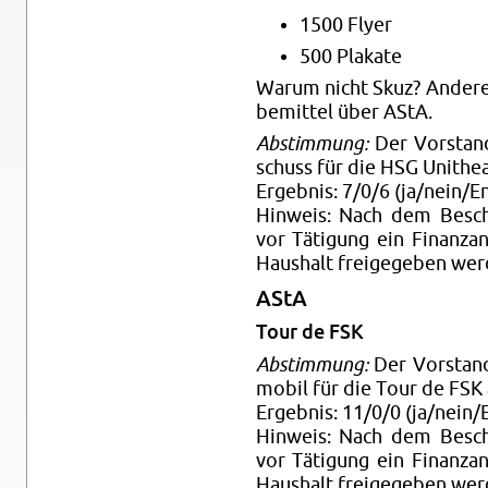
1500 Flyer
500 Pla­ka­te
Warum nicht Skuz? An­de­re
be­mit­tel über AStA.
Ab­stim­mung:
Der Vor­stand
schuss für die HSG Unithea­
Er­geb­nis: 7/0/6 (ja/nein/En
Hin­weis: Nach dem Be­sch
vor Tä­ti­gung ein Fi­nanz­
Haus­halt frei­ge­ge­ben wer
AStA
Tour de FSK
Ab­stim­mung:
Der Vor­stand
mo­bil für die Tour de FSK
Er­geb­nis: 11/0/0 (ja/nein/E
Hin­weis: Nach dem Be­sch
vor Tä­ti­gung ein Fi­nanz­
Haus­halt frei­ge­ge­ben wer