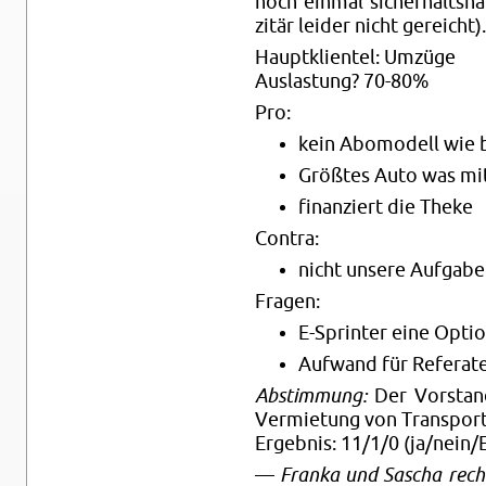
noch ein­mal si­cher­halts­h
zi­tär lei­der nicht ge­reicht
Haupt­kli­en­tel: Um­zü­ge
Aus­las­tung? 70-80%
Pro:
kein Abo­mo­dell wie b
Größ­tes Auto was mit
fi­nan­ziert die Theke
Con­tra:
nicht un­se­re Auf­ga­be
Fra­gen:
E-Sprin­ter eine Op­ti­
Auf­wand für Re­fe­ra­t
Ab­stim­mung:
Der Vor­stand
Ver­mie­tung von Trans­por­t
Er­geb­nis: 11/1/0 (ja/nein/E
—
Fran­ka und Sa­scha rech­