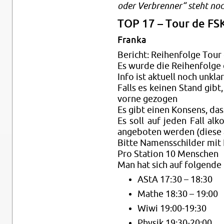
oder Ver­bren­ner“ steht noc
TOP 17 – Tour de FS
Fran­ka
Be­richt: Rei­hen­fol­ge Tou
Es wurde die Rei­hen­fol­ge 
Info ist ak­tu­ell noch un­klar
Falls es kei­nen Stand gibt
vorne ge­zo­gen
Es gibt einen Kon­sens, dass
Es soll auf jeden Fall al­ko­
an­ge­bo­ten wer­den (diese
Bitte Na­mens­schil­der mit 
Pro Sta­ti­on 10 Men­schen
Man hat sich auf fol­gen­de L
AStA 17:30 – 18:30
Mathe 18:30 – 19:00
Wiwi 19:00-19:30
Phy­sik 19:30-20:00