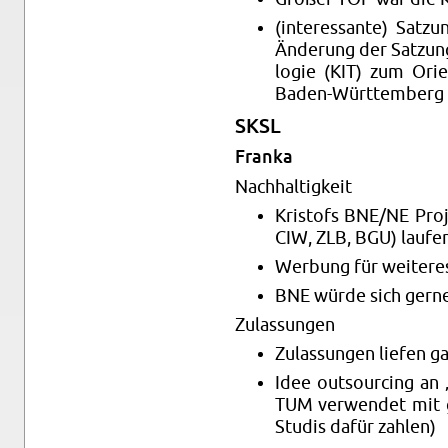
(in­ter­es­san­te) Sat
Än­de­rung der Sat­zung
lo­gie (KIT) zum Ori­e
Ba­den-Würt­tem­berg
SKSL
Fran­ka
Nach­hal­tig­keit
Kris­tofs BNE/NE Pro­je
CIW, ZLB, BGU) lau­fen 
Wer­bung für wei­te­res 
BNE würde sich gerne 
Zu­las­sun­gen
Zu­las­sun­gen lie­fen 
Idee out­sour­cing an 
TUM ver­wen­det mit g
Stu­dis dafür zah­len)