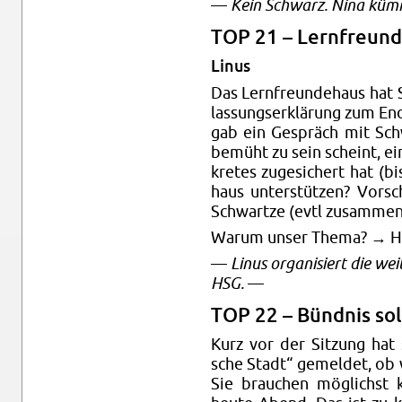
—
Kein Schwarz. Nina küm­m
TOP 21 – Lern­freun­d
Linus
Das Lern­freun­de­haus hat 
las­sungs­er­klä­rung zum E
gab ein Ge­spräch mit Schwa
be­müht zu sein scheint, ei
kre­tes zu­ge­si­chert hat (b
haus un­ter­stüt­zen? Vor­s
Schwart­ze (evtl zu­sam­me
Warum unser Thema? → Hoc
—
Linus or­ga­ni­siert die we
HSG.
—
TOP 22 – Bünd­nis so­li
Kurz vor der Sit­zung hat s
sche Stadt“ ge­mel­det, ob 
Sie brau­chen mög­lichst ku