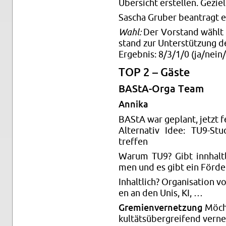
Über­sicht er­stel­len. Ge­zi
Sa­scha Gru­ber be­an­tragt 
Wahl:
Der Vor­stand wählt T
stand zur Un­ter­stüt­zung de
Er­geb­nis: 8/3/1/0 (ja/nein/
TOP 2 – Gäste
BAS­tA-Or­ga Team
An­ni­ka
BAStA war ge­plant, jetzt fe
Al­ter­na­tiv Idee: TU9-Stu­d
tref­fen
Warum TU9? Gibt inn­halt­l
men und es gibt ein För­der
In­halt­lich? Or­ga­ni­sa­ti­on v
en an den Unis, KI, …
Gre­mi­en­ver­net­zung
Möch­t
kul­täts­über­grei­fend ver­ne