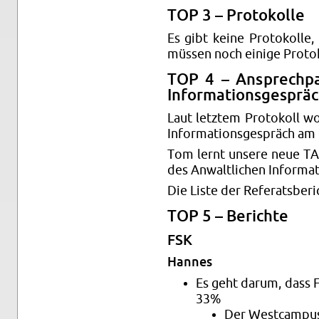
TOP 3 – Pro­to­kol­le
Es gibt keine Pro­to­kol­le
müs­sen noch ei­ni­ge Pro­to­k
TOP 4 – An­sprech­pa
In­for­ma­ti­ons­ge­sprä
Laut letz­tem Pro­to­koll wo
In­for­ma­ti­ons­ge­spräch a
Tom lernt un­se­re neue TA 
des An­walt­li­chen In­for­ma­
Die Liste der Re­fe­rats­be­ric
TOP 5 – Be­rich­te
FSK
Han­nes
Es geht darum, dass Fa
33%
Der West­cam­pus