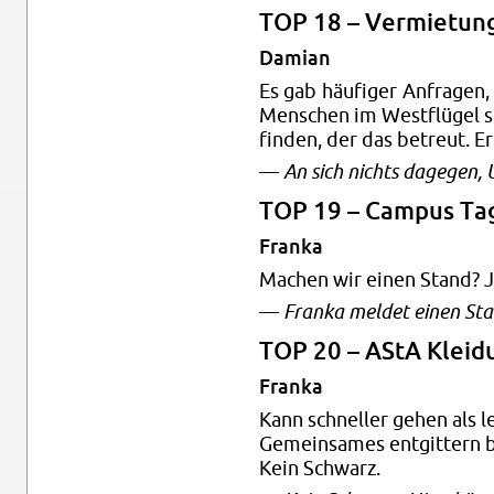
TOP 18 – Ver­mie­tun
Da­mi­an
Es gab häu­fi­ger An­fra­gen
Men­schen im West­flü­gel s
fin­den, der das be­treut. Er­
—
An sich nichts da­ge­gen, 
TOP 19 – Cam­pus Ta
Fran­ka
Ma­chen wir einen Stand? 
—
Fran­ka mel­det einen St
TOP 20 – AStA Klei­d
Fran­ka
Kann schnel­ler gehen als le
Ge­mein­sa­mes ent­git­tern
Kein Schwarz.