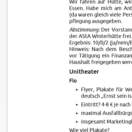
Wir fah­ren auf Hütte, wir
Essen. Habe mich am An­tr
(da waren gleich viele Per­
pfle­gung aus­ge­ge­ben.
Ab­stim­mung:
Der Vor­stand
der AStA Win­ter­hüt­te frei
Er­geb­nis: 10/0/2 (ja/nein/E
Hin­weis: Nach dem Be­sch
vor Tä­ti­gung ein Fi­nanz­
Haus­halt frei­ge­ge­ben wer
Unithea­ter
Flo
Flyer, Pla­ka­te für 
deutsch „Ernst sein is
Ein­tritt? 4-8 € je nach
ma­xi­mal Aus­fall­bürg
ins­ge­samt Mar­ke­tin
Wie viel Pla­ka­te?