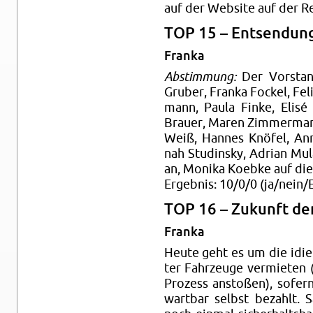
auf der Web­site auf der Re­f
TOP 15 – Ent­sen­dun
Fran­ka
Ab­stim­mung:
Der Vor­stand
Gru­ber, Fran­ka Fo­ckel, Fel
mann, Paula Finke, Elisé
Brau­er, Maren Zim­mer­man
Weiß, Han­nes Knöfel, An­ni
nah Stud­ins­ky, Adri­an Mulas
an, Mo­ni­ka Ko­eb­ke auf di
Er­geb­nis: 10/0/0 (ja/nein/E
TOP 16 – Zu­kunft der
Fran­ka
Heute geht es um die idiel
ter Fahr­zeu­ge ver­mie­ten
Pro­zess an­sto­ßen), so­fer
wart­bar selbst be­zahlt.