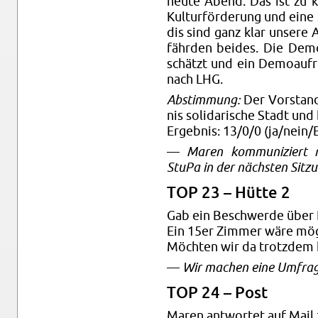
heute Abend. Das ist zu kur
Kul­tur­för­de­rung und eine so
dis sind ganz klar un­se­re 
fähr­den bei­des. Die Demo w
schätzt und ein De­mo­a­uf­r
nach LHG.
Ab­stim­mung:
Der Vor­stand 
nis so­li­da­ri­sche Stadt u
Er­geb­nis: 13/0/0 (ja/nein/E
—
Maren kom­mu­ni­ziert m
StuPa in der nächs­ten Sit­z
TOP 23 – Hütte 2
Gab ein Be­schwer­de über 
Ein 15er Zim­mer wäre mög­l
Möch­ten wir da trotz­dem h
—
Wir ma­chen eine Um­fra­g
TOP 24 – Post
Maren ant­wor­tet auf Mail z