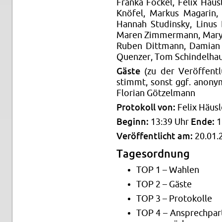
Fran­ka Fo­ckel, Felix Häus
Knöfel, Mar­kus Ma­ga­rin,
Han­nah Stud­ins­ky, Linus B
Maren Zim­mer­mann, Mary 
Ruben Ditt­mann, Da­mi­an 
Quen­zer, Tom Schin­del­hau
Gäste
(zu der Ver­öf­fent­
stimmt, sonst ggf. an­ony­m
Flo­ri­an Göt­zel­mann
Pro­to­koll von:
Felix Häus­l
Be­ginn:
13:39 Uhr
Ende:
1
Ver­öf­fent­licht am:
20.01.
Ta­ges­ord­nung
TOP 1 – Wah­len
TOP 2 – Gäste
TOP 3 – Pro­to­kol­le
TOP 4 – An­sprech­part­