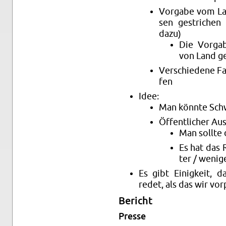
Vor­ga­be vom La
sen ge­stri­che
dazu)
Die Vor­ga­
von Land ge
Ver­schie­de­ne Fa
fen
Idee:
Man könn­te Schwar
Öf­fent­li­cher Au
Man soll­te 
Es hat das R
ter / we­ni­g
Es gibt Ei­nig­keit, 
redet, als das wir vor
Be­richt
Pres­se