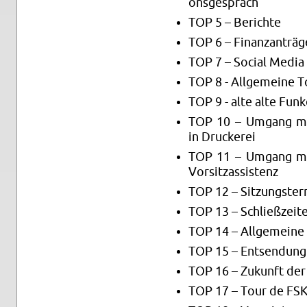
ons­ge­spräch
TOP 5 – Be­rich­te
TOP 6 – Fi­nanz­an­trä­g
TOP 7 – So­ci­al Media
TOP 8 - All­ge­mei­ne 
TOP 9 - alte alte Fun­
TOP 10 – Um­gang mit 
in Dru­cke­rei
TOP 11 – Um­gang mit 
Vor­sitz­as­sis­tenz
TOP 12 – Sit­zungs­ter­
TOP 13 – Schließ­zei­t
TOP 14 – All­ge­mei­ne 
TOP 15 – Ent­sen­dung
TOP 16 – Zu­kunft der
TOP 17 – Tour de FS