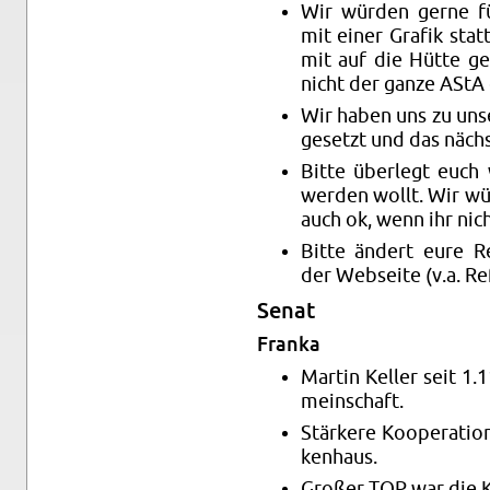
Wir wür­den gerne fü
mit einer Gra­fik stat
mit auf die Hütte g
nicht der ganze AStA 
Wir haben uns zu un­se
ge­setzt und das nächs
Bitte über­legt euch w
wer­den wollt. Wir wü
auch ok, wenn ihr nicht
Bitte än­dert eure Re­
der Web­sei­te (v.a. R
Senat
Fran­ka
Mar­tin Kel­ler seit 1
mein­schaft.
Stär­ke­re Ko­ope­ra­ti
ken­haus.
Gro­ßer TOP war die KI