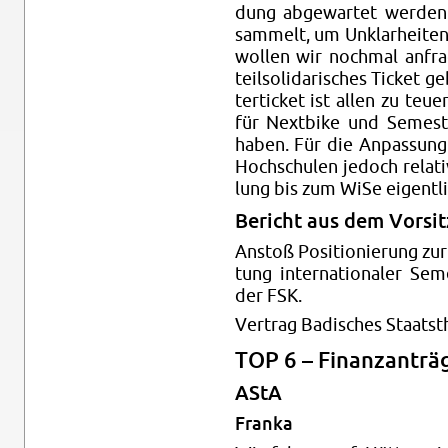
dung ab­ge­war­tet wer­de
sam­melt, um Un­klar­hei­ten
wol­len wir noch­mal an­fra­
teil­so­li­da­ri­sches Ti­cke
ter­ti­cket ist allen zu teu
für Next­bike und Se­mes­te
haben. Für die An­pas­sung 
Hoch­schu­len je­doch re­la­t
lung bis zum WiSe ei­gent­l
Be­richt aus dem Vor­sit
An­stoß Po­si­tio­nie­rung zu
tung in­ter­na­tio­na­ler Se
der FSK.
Ver­trag Ba­di­sches Staats­the
TOP 6 – Fi­nanz­an­trä­
AStA
Fran­ka