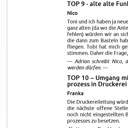
TOP 9 - alte alte Fun
Nico
Toni und ich haben ja neue 
ganz alten (da wo die An­te
feh­len) wür­den wir an sic
die dann zum Bas­teln hab
flie­gen. Tobi hat mich ge­
stim­men. Daher die Frage,
—
Adri­an schreibt Nico, 
wer­den dür­fen.
—
TOP 10 – Um­gang mit 
pro­zess in Dru­cke­rei
Fran­ka
Die Dru­cke­rei­lei­tung wür
die nächs­te of­fe­ne Stel­
noch nicht ein­ge­stell­ten 
pro­zes­ses zu be­set­zen.