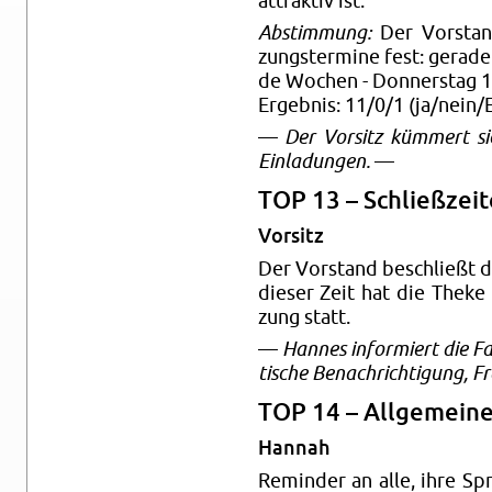
at­trak­tiv ist.
Ab­stim­mung:
Der Vor­stand 
zungs­ter­mi­ne fest: ge­ra­d
de Wo­chen - Don­ners­tag 
Er­geb­nis: 11/0/1 (ja/nein/E
—
Der Vor­sitz küm­mert s
Ein­la­dun­gen.
—
TOP 13 – Schließ­zei­
Vor­sitz
Der Vor­stand be­schließt de
die­ser Zeit hat die Theke 
zung statt.
—
Han­nes in­for­miert die Fa
ti­sche Be­nach­rich­ti­gung, 
TOP 14 – All­ge­mei­ne
Han­nah
Re­min­der an alle, ihre Sp