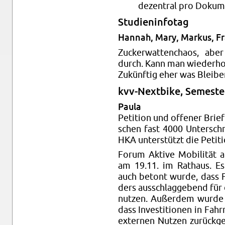
de­zen­tral pro Do­ku­m
Stu­di­en­in­fo­tag
Han­nah, Mary, Mar­kus, Fr
Zu­cker­wat­ten­cha­os, abe
durch. Kann man wie­der­ho­
Zu­künf­tig eher was Blei­ben­
kvv-Next­bike, Se­mes­ter
Paula
Pe­ti­ti­on und of­fe­ner Brief
schen fast 4000 Un­ter­schr
HKA un­ter­stützt die Pe­ti­ti
Forum Ak­ti­ve Mo­bi­li­tä
am 19.11. im Rat­haus. Es
auch be­tont wurde, dass Fle­
ders aus­schlag­ge­bend für 
nut­zen. Au­ßer­dem wurde v
dass In­ves­ti­tio­nen in Fahr­r
ex­ter­nen Nut­zen zu­rück­g