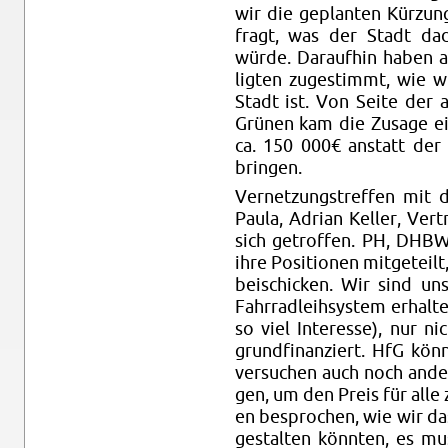
wir die ge­plan­ten Kür­zun
fragt, was der Stadt da­
würde. Dar­auf­hin haben all
lig­ten zu­ge­stimmt, wie wi
Stadt ist. Von Seite der an
Grü­nen kam die Zu­sa­ge e
ca. 150 000€ an­statt der a
brin­gen.
Ver­net­zungs­tref­fen mit
Paula, Adri­an Kel­ler, Ve
sich ge­trof­fen. PH, DHBW 
ihre Po­si­tio­nen mit­ge­tei
bei­schi­cken. Wir sind un
Fahr­rad­leih­sys­tem er­hal­
so viel In­ter­es­se), nur ni
grund­fi­nan­ziert. HfG könn­
ver­su­chen auch noch an­de
gen, um den Preis für alle zu
en be­spro­chen, wie wir das
ge­stal­ten könn­ten, es mu