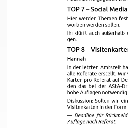
TOP 7 – So­ci­al Media
Hier wer­den The­men fest­g
wor­ben wer­den sol­len.
Ihr dürft auch au­ßer­halb 
gen.
TOP 8 – Vi­si­ten­kar­t
Han­nah
In der letz­ten Amts­zeit hat 
alle Re­fe­ra­te er­stellt. W
Kar­ten pro Re­fe­rat auf D
den das bei der AStA-Dru­
hohe Auf­la­gen not­wen­dig
Dis­kus­si­on: Sol­len wir e
Vi­si­ten­kar­ten in der Form
—
Dead­line für Rück­mel­du
Auf­la­ge nach Re­fe­rat.
—