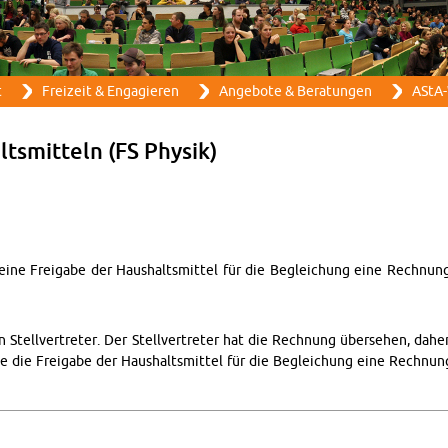
Direkt zum Inhalt
t
Frei­zeit & En­ga­gie­ren
An­ge­bo­te & Be­ra­tun­gen
AStA-
ts­mit­teln (FS Phy­sik)
h eine Frei­ga­be der Haus­halts­mit­tel für die Be­glei­chung eine Rech­
n Stell­ver­tre­ter. Der Stell­ver­tre­ter hat die Rech­nung über­se­hen, dahe
e die Frei­ga­be der Haus­halts­mit­tel für die Be­glei­chung eine Rech­n