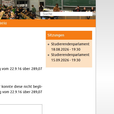
Wi­ki
Sit­zun­gen
Stu­die­ren­den­par­la­ment
18.08.2026 - 19:30
Stu­die­ren­den­par­la­ment
15.09.2026 - 19:30
nung vom 22.9.16 über 289,07
r konn­te diese nicht be­gli­
ung vom 22.9.16 über 289,07