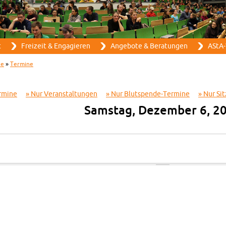
Direkt zum Inhalt
t
Frei­zeit & En­ga­gie­ren
An­ge­bo­te & Be­ra­tun­gen
AStA-
ne
»
Ter­mi­ne
­mi­ne
Nur Ver­an­stal­tun­gen
Nur Blut­spen­de-Ter­mi­ne
Nur Sit
Sams­tag, De­zem­ber 6, 2