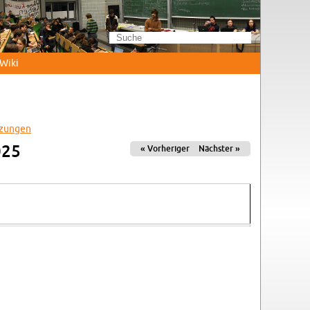
Wi­ki
­zun­gen
025
« Vor­he­ri­ger
Nächs­ter »