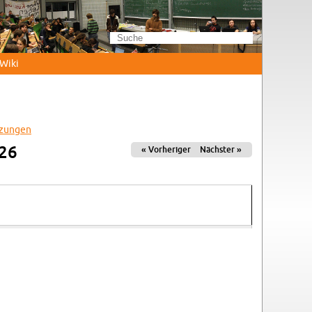
Wi­ki
­zun­gen
026
« Vor­he­ri­ger
Nächs­ter »