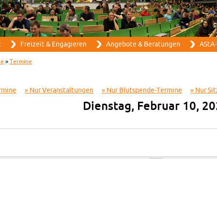
Direkt zum Inhalt
t
Frei­zeit & En­ga­gie­ren
An­ge­bo­te & Be­ra­tun­gen
AStA-
ne
»
Ter­mi­ne
­mi­ne
Nur Ver­an­stal­tun­gen
Nur Blut­spen­de-Ter­mi­ne
Nur Sit
Diens­tag, Fe­bru­ar 10, 2