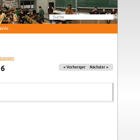
Wi­ki
­zun­gen
26
« Vor­he­ri­ger
Nächs­ter »