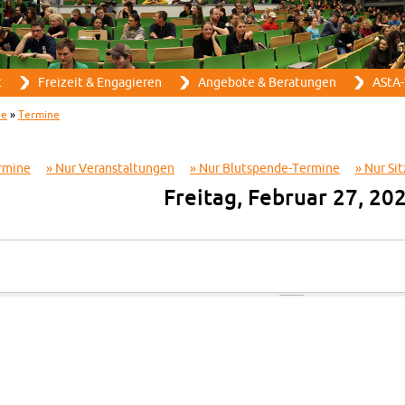
Direkt zum Inhalt
t
Frei­zeit & En­ga­gie­ren
An­ge­bo­te & Be­ra­tun­gen
AStA-
ne
»
Ter­mi­ne
­mi­ne
Nur Ver­an­stal­tun­gen
Nur Blut­spen­de-Ter­mi­ne
Nur Sit
Frei­tag, Fe­bru­ar 27, 20