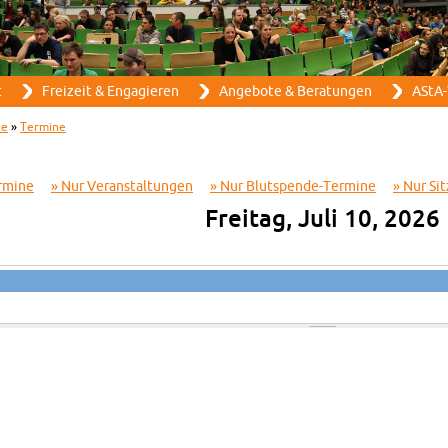
Direkt zum Inhalt
t
Frei­zeit & En­ga­gie­ren
An­ge­bo­te & Be­ra­tun­gen
AStA-
ne
»
Ter­mi­ne
­mi­ne
Nur Ver­an­stal­tun­gen
Nur Blut­spen­de-Ter­mi­ne
Nur Sit
Frei­tag, Juli 10, 2026