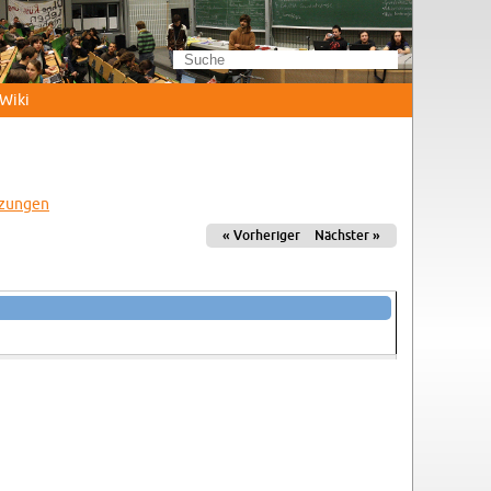
Wi­ki
­zun­gen
« Vor­he­ri­ger
Nächs­ter »