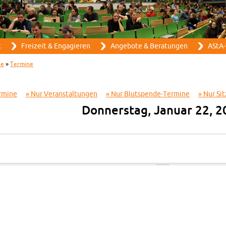
Direkt zum Inhalt
t
Frei­zeit & En­ga­gie­ren
An­ge­bo­te & Be­ra­tun­gen
AStA-
ne
»
Ter­mi­ne
­mi­ne
Nur Ver­an­stal­tun­gen
Nur Blut­spen­de-Ter­mi­ne
Nur Sit
Don­ners­tag, Ja­nu­ar 22, 