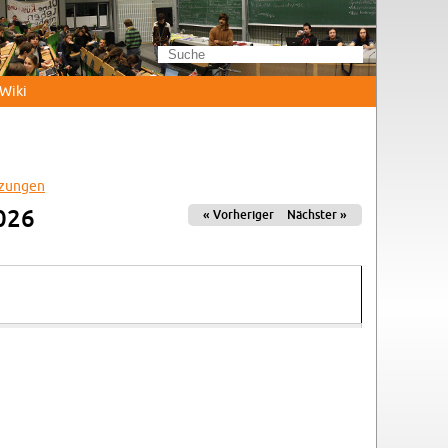
Wi­ki
­zun­gen
2026
« Vor­he­ri­ger
Nächs­ter »