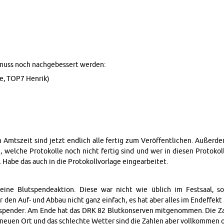
n muss noch nachgebessert wer­den:
e, TOP7 Hen­rik)
en Amt­szeit sind jetzt endlich alle fer­tig zum Veröffentlichen. Außerd
, welche Pro­tokolle noch nicht fer­tig sind und wer in diesen Pro­tok
Habe das auch in die Pro­tokol­lvor­lage eingear­beitet.
ne Blut­spendeak­tion. Diese war nicht wie üblich im Fest­saal, son
 den Auf- und Abbau nicht ganz ein­fach, es hat aber alles im En­d­ef­fekt 
st­spender. Am Ende hat das DRK 82 Blutkon­ser­ven mitgenom­men. Die Z
n neuen Ort und das schlechte Wet­ter sind die Zahlen aber vol­lkom­men o