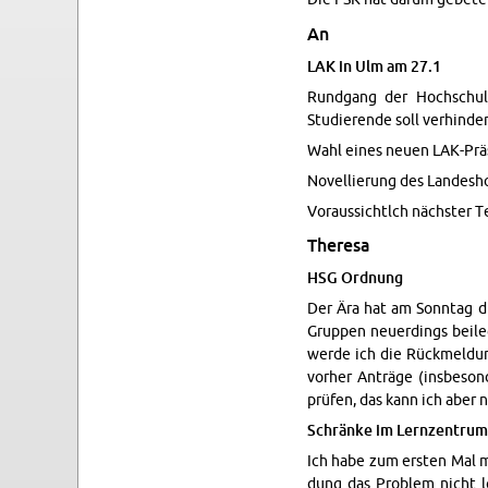
An
LAK in Ulm am 27.1
Rundgang der Hochschulen
Studierende soll ver­hin­de
Wahl eines neuen LAK-Präsi
Nov­el­lierung des Lan­desh
Vo­raus­sichtlch nächster Te
Theresa
HSG Ord­nung
Der Ära hat am Son­ntag di
Grup­pen neuerd­ings bei­l
werde ich die Rück­mel­dun­
vorher Anträge (ins­beson­
prüfen, das kann ich aber 
Schränke im Lernzen­tru
Ich habe zum er­sten Mal 
dung das Prob­lem nicht l