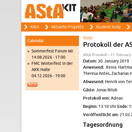
Search
AStA
Ak­tuelle Pro­jekte
Stu­dent body
Search form
Main menu
Home
Cal­en­dar
You are here
Pro­tokoll der A
Som­mer­fest Forum Wi
AStA-Pro­tokoll – 21. Feb­ru­ar
14.08.2026 - 17:00
Datum:
30. Jan­u­ary 2019
FMC Win­ter­fest in der
An­we­send:
Xenia Hart­man
AKK Halle
Theresa Antes, Zacharias 
04.12.2026 - 19:00
Ab­we­send:
Hen­rik von Te
Gäste:
Jonas Bilob
Pro­tokoll von:
Adrian
Be­ginn:
13:10 Uhr
Ende:
1
Veröffentlicht am:
21.02.
Tage­sor­d­nung