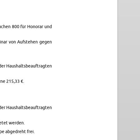
uchen 800 für Hon­o­rar und
i­nar von Auf­ste­hen gegen
der Haushalts­beauf­tragten
rne 215,33 €.
der Haushalts­beauf­tragten
etet wer­den.
e abge­dreht frei.