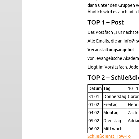
dann unter den Grup­pen ve
Ähn­lich wird es auch mit 
TOP 1 – Post
Das Post­fach „Für nächste
Alle Emails, die an info@ s
Ve­r­anstal­tungsange­bot
von: evan­ge­lis­che Akade
Liegt im Vor­sitz­fach. Jede
TOP 2 – Schließdi­
Datum
Tag
10 - 
31.01.
Don­ner­stag
Coro
01.02.
Fre­itag
Hen­ri
04.02.
Mon­tag
Zach
05.02.
Di­en­stag
Adria
06.02.
Mittwoch
-
Schließdi­enst How-To