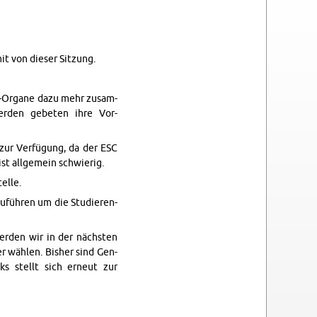
it von dieser Sitzung.
R-Or­gane dazu mehr zusam­
er­den ge­beten ihre Vor­
 zur Verfügung, da der ESC
st all­ge­mein schwierig.
elle.
nzuführen um die Studieren­
er­den wir in der nächsten
er wählen. Bisher sind Gen­
cks stellt sich erneut zur