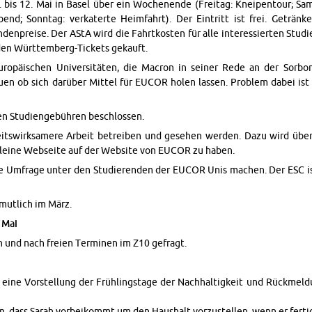
. bis 12. Mai in Basel über ein Woch­enende (Fre­itag: Kneipen­tour; Sam­s
nd; Son­ntag: verkaterte Heim­fahrt). Der Ein­tritt ist frei. Geträn
den­preise. Der AStA wird die Fahrtkosten für alle in­ter­essierten Stu
en Würt­tem­berg-Tick­ets gekauft.
opäis­chen Uni­ver­sitäten, die Macron in seiner Rede an der Sor­bo
en ob sich darüber Mit­tel für EUCOR holen lassen. Prob­lem dabei ist 
gen Stu­di­engebühren beschlossen.
itswirk­samere Ar­beit be­treiben und gese­hen wer­den. Dazu wird übe
kleine Web­seite auf der Web­site von EUCOR zu haben.
Um­frage unter den Studieren­den der EUCOR Unis machen. Der ESC ist
mut­lich im März.
 Mai
 und nach freien Ter­mi­nen im Z10 gefragt.
 eine Vorstel­lung der Frühlingstage der Nach­haltigkeit und Rück­mel­
, dass Sarah vor­beikommt um den Haushalt vorzustellen, wenn er fer­tig