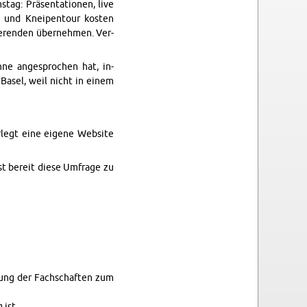
tag: Präsen­ta­tio­nen, live
ke und Kneipen­tour kosten
dieren­den übernehmen. Ver­
nne ange­sprochen hat, in­
Basel, weil nicht in einem
rlegt eine eigene Web­site
 bereit diese Um­frage zu
dung der Fach­schaften zum
 ist.