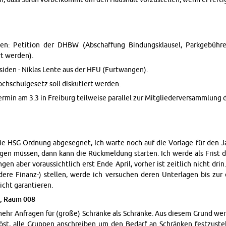
: Pe­ti­tion der DHBW (Ab­schaf­fung Bindungsklausel, Parkgebühr
rt wer­den).
den - Niklas Lente aus der HFU (Furt­wan­gen).
ochschulge­setz soll disku­tiert wer­den.
r­min am 3.3 in Freiburg teil­weise par­al­lel zur Mit­gliederver­samm­lung d
e HSG Ord­nung abge­seg­net, Ich warte noch auf die Vor­lage für den J
e­gen müssen, dann kann die Rück­mel­dung starten. Ich werde als Frist
gen aber vo­raus­sichtlich erst Ende April, vorher ist zeitlich nicht drin
dere Fi­nanz-) stellen, werde ich ver­suchen deren Un­ter­la­gen bis zur
nicht garantieren.
m, Raum 008
mehr An­fra­gen für (große) Schränke als Schränke. Aus diesem Grund wer
öst, alle Grup­pen an­schreiben um den Be­darf an Schränken festzuste