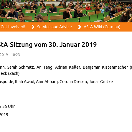
Skip to main content
Get in­volved!
Ser­vice and Ad­vice
AStA-Wiki (Ger­man)
StA-Sitzung vom 30. Jan­uar 2019
y 2019 - 10:23
n, Sarah Schmitz, An Tang, Adrian Keller, Ben­jamin Kisten­macher (
Heck (Zach)
n­spolde, Ihab Awad, Amr Al-barq, Corona Dresen, Jonas Grutke
5:35 Uhr
2019