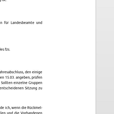
en für Lan­des­beamte und
es fzs.
ahresab­schluss, den einige
 den 15.03. angeben, prüfen
. Soll­ten einzelne Grup­pen
 entschei­de­nen Sitzung zu
de ich, wenn die Rück­mel­
llen und die Vorhan­de­nen