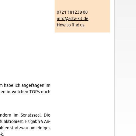
0721 181238 00
info@​asta-​kit.​de
How to find us
em habe ich ange­fan­gen im
ollen in welchen TOPs noch
­dern im Sen­atssaal. Die
funk­tion­iert. Es gab 95 An­
ahlen sind zwar um einiges
k.