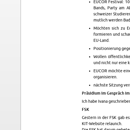
EUCOR Fes­ti­val: 10
Bands, Party am Abe
schweizer Studieren­
mut­lich wer­den Bad
Möchten sich zu Eur
formieren und schau
EU-Land.
Po­si­tion­ierung ge
Wollen öffentlichke
und nicht nur eine 
EUCOR möchte eine 
or­gan­isieren.
nächste Sitzung ver­
Präsid­ium im Gespräch im
Ich habe Ivana geschrieben
FSK
Gestern in der FSK gab es
KIT-Web­site re­launch.
Die FSK hat darum ge­beten