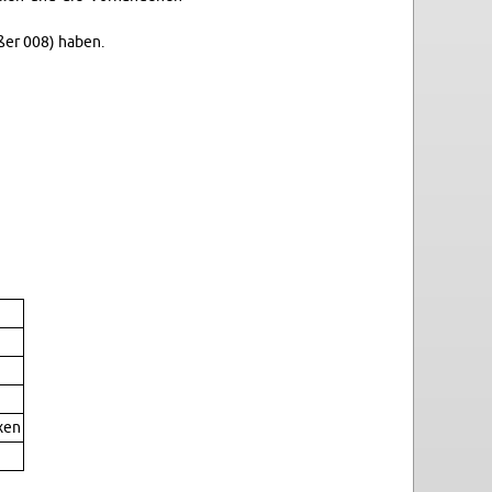
ußer 008) haben.
axen