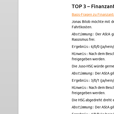
TOP 3 – Fi­nan­za
Ba­sis-Fra­gen zu Fi­nan­za
Jonas Bilob möchte mit dem
Fahrtkosten.
Abstimmung:
Der AStA gib
Ras­sis­mus frei.
Ergebnis:
6/0/0 (ja/nein/
Hinweis:
Nach dem Beschlu
freigegeben wer­den.
Die Juso-HSG würde gerne K
Abstimmung:
Der AStA gib
Ergebnis:
3/0/1 (ja/nein/
Hinweis:
Nach dem Beschlu
freigegeben wer­den.
Die HSG abge­dreht dreht 
Abstimmung:
Der AStA gib