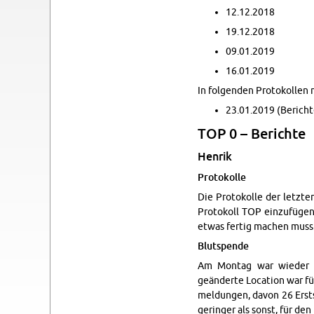
12.12.2018
19.12.2018
09.01.2019
16.01.2019
In fol­gen­den Pro­tokolle
23.01.2019 (Bericht
TOP 0 – Berichte
Hen­rik
Pro­tokolle
Die Pro­tokolle der let­zt
Pro­tokoll TOP einzufügen
etwas fer­tig machen muss. 
Blut­spende
Am Mon­tag war wieder ei
geänderte Lo­ca­tion war für
mel­dun­gen, davon 26 Er­
geringer als sonst, für de