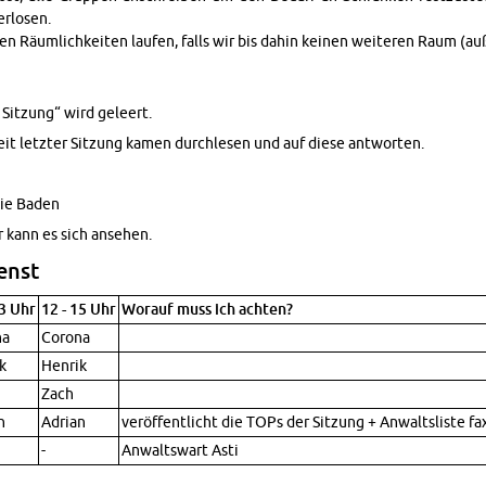
r­losen.
den Räum­lichkeiten laufen, falls wir bis dahin keinen weit­eren Raum (a
 Sitzung“ wird geleert.
eit let­zter Sitzung kamen durch­le­sen und auf diese antworten.
mie Baden
r kann es sich anse­hen.
enst
13 Uhr
12 - 15 Uhr
Worauf muss ich achten?
na
Corona
k
Hen­rik
Zach
n
Adrian
veröffentlicht die TOPs der Sitzung + An­walt­sliste f
-
An­waltswart Asti