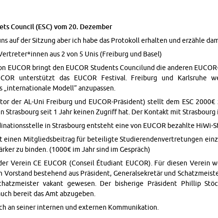
ts Coun­cil (ESC) vom 20. Dezem­ber
s auf der Sitzung aber ich habe das Pro­tokoll er­hal­ten und erzähle dam
Vertreter*innen aus 2 von 5 Unis (Freiburg und Basel)
von EUCOR bringt den EUCOR Stu­dents Coun­cilund die an­deren EU­CO
UCOR un­terstützt das EUCOR Fes­ti­val. Freiburg und Karl­sruhe w
„in­ter­na­tionale Mod­ell“ anzu­passen.
­tor der AL-Uni Freiburg und EU­COR-Präsident) stellt dem ESC 2000€
 Stras­bourg seit 1 Jahr keinen Zu­griff hat. Der Kon­takt mit Stras­bourg i
di­na­tion­sstelle in Stras­bourg entsteht eine von EUCOR bezahlte HiWi-St
einen Mit­glieds­beitrag für beteiligte Studieren­den­vertre­tun­gen ei
tärker zu binden. (1000€ im Jahr sind im Gespräch)
t der Verein CE EUCOR (Con­seil Étu­di­ant EUCOR). Für diesen Verein w
 Vor­stand beste­hend aus Präsident, Gen­er­alsekretär und Schatzmeis­t
chatzmeis­ter vakant gewe­sen. Der bish­erige Präsident Phillip Stö
auch bereit das Amt abzugeben.
h an seiner in­ter­nen und ex­ter­nen Kom­mu­nika­tion.