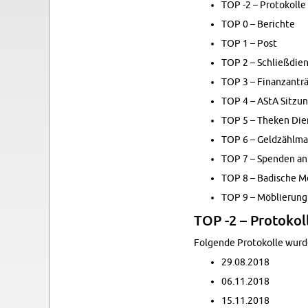
TOP -2 – Pro­tokolle
TOP 0 – Berichte
TOP 1 – Post
TOP 2 – Schließdi­e
TOP 3 – Fi­nan­zant
TOP 4 – AStA Sitzun­
TOP 5 – Theken Di­en­
TOP 6 – Geldzählma
TOP 7 – Spenden a
TOP 8 – Badis­che M
TOP 9 – Möblierung
TOP -2 – Pro­tokol
Fol­gende Pro­tokolle wur­
29.08.2018
06.11.2018
15.11.2018