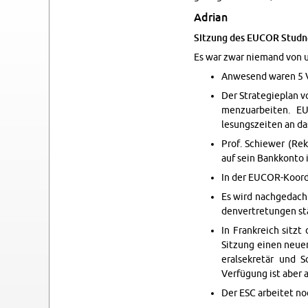
Adrian
Sitzung des EUCOR Studne
Es war zwar nie­mand von un
An­we­send waren 5 
Der Strate­gieplan 
men­zuar­beiten. E
lesungszeiten an das 
Prof. Schiewer (Rek
auf sein Bankkonto in
In der EU­COR-Ko­or­
Es wird nachgedacht 
den­vertre­tun­gen s
In Frankre­ich sitz
Sitzung einen neuen
er­alsekretär und S
Verfügung ist aber 
Der ESC ar­beitet noc