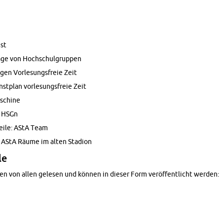
nst
räge von Hochschul­grup­pen
gen Vor­lesungs­freie Zeit
st­plan vor­lesungs­freie Zeit
s­chine
n HSGn
eile: AStA Team
 AStA Räume im alten Sta­dion
le
den von allen gele­sen und können in dieser Form veröffentlicht wer­den: