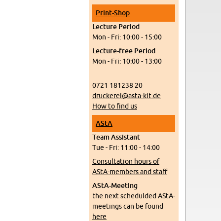
Print-Shop
Lec­ture Pe­riod
Mon - Fri: 10:00 - 15:00
Lec­ture-free Pe­riod
Mon - Fri: 10:00 - 13:00
0721 181238 20
druckerei@​asta-​kit.​de
How to find us
AStA
Team As­sis­tant
Tue - Fri: 11:00 - 14:00
Con­sul­ta­tion hours of
AStA-mem­bers and staff
AStA-Meet­ing
the next schedulded AStA-
meet­ings can be found
here