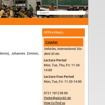
Of­fice Hours
Counter
Ve­hi­cles, In­ter­na­tional Stu­
Benni), Jo­hannes Zim­mer,
dent ID etc.
Lec­ture Pe­riod
Mon, Tue, Thu, Fri: 11:30-
14:00
Lec­ture-free Pe­riod
Mon, Tue, Fri: 11:30-14:00
0721 181238 00
theke@​asta-​kit.​de
How to find us