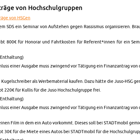
nträge von Hochschul­grup­pen
nträge von HSGen
 SDS ein Sem­i­nar von Auf­ste­hen gegen Ras­sis­mus or­gan­isieren. Bra
t 800€ für Hon­o­rar und Fahrtkosten für Ref­er­ent*innen für ein Sem­
En­thal­tung)
ss einer Aus­gabe muss zwin­gend vor Täti­gung ein Fi­nan­zantrag von 
ugelschreiber als Werbe­ma­te­r­ial kaufen. Dazu hätte die Juso-HSG ge
t 220€ für Kullis für die Juso Hochschul­gruppe frei.
En­thal­tung)
ss einer Aus­gabe muss zwin­gend vor Täti­gung ein Fi­nan­zantrag von 
einen Film in dem ein Auto vorkommt. Dieses soll bei STADT­mo­bil gemi
t 30€ für die Miete eines Autos bei STADT­mo­bil für die Hochschul­grupp