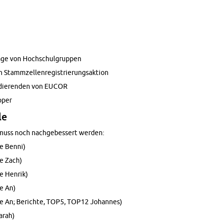
räge von Hochschul­grup­pen
on Stam­mzel­len­reg­istrierungsak­tion
udieren­den von EUCOR
­per
le
n muss noch nachgebessert wer­den:
e Benni)
e Zach)
e Hen­rik)
e An)
e An; Berichte, TOP5, TOP12 Jo­hannes)
arah)