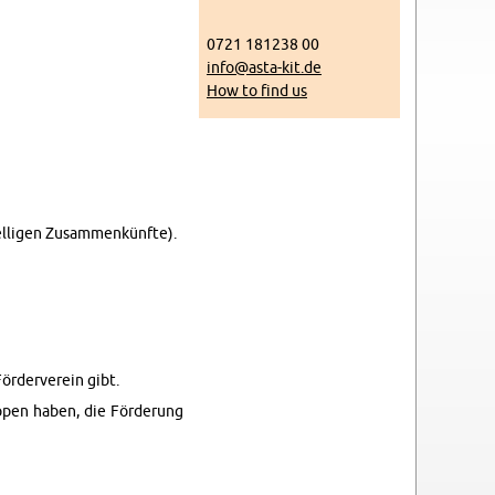
0721 181238 00
info@​asta-​kit.​de
How to find us
l­li­gen Zusam­menkünfte).
Förderverein gibt.
p­pen haben, die Förderung