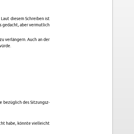
 Laut diesem Schreiben ist
s gedacht, aber ver­mut­lich
zu verlängern. Auch an der
 würde.
uWe bezüglich des Sitzungsz­
ht habe, könnte vielle­icht