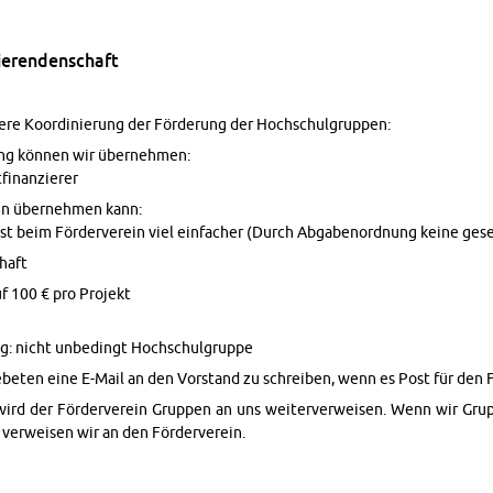
eren­den­schaft
ere Ko­or­dinierung der Förderung der Hochschul­grup­pen:
ng können wir übernehmen:
­fi­nanzierer
in übernehmen kann:
ist beim Förderverein viel ein­facher (Durch Ab­gabenord­nung keine gese
chaft
f 100 € pro Pro­jekt
ng: nicht unbe­d­ingt Hochschul­gruppe
ge­beten eine E-Mail an den Vor­stand zu schreiben, wenn es Post für den 
ird der Förderverein Grup­pen an uns weit­er­ver­weisen. Wenn wir Gru
 ver­weisen wir an den Förderverein.