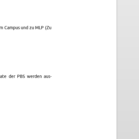
dem Cam­pus und zu MLP (Zu
akate der PBS wer­den aus­