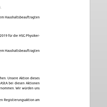
.
dem Haushalts­beauf­tragten
2019 für die HSG Physik­er­
dem Haushalts­beauf­tragten
hen. Un­sere Ak­tion dieses
 AStA bei diesen Ak­tio­nen
ernom­men. Wir würden uns
en Reg­istierungsak­tion am