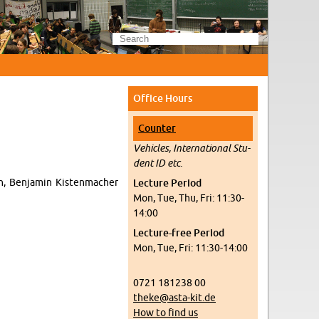
Of­fice Hours
Counter
Ve­hi­cles, In­ter­na­tional Stu­
dent ID etc.
, Ben­jamin Kisten­macher
Lec­ture Pe­riod
Mon, Tue, Thu, Fri: 11:30-
14:00
Lec­ture-free Pe­riod
Mon, Tue, Fri: 11:30-14:00
0721 181238 00
theke@​asta-​kit.​de
How to find us