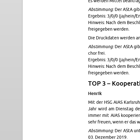
Es wer­den Mit­tel beantrag
Ab­stim­mung:
Der AStA gibt 
Ergeb­nis: 3/0/0 (ja/nein/En
Hin­weis: Nach dem Beschlu
freigegeben wer­den.
Die Druck­daten wer­den an
Ab­stim­mung:
Der AStA gibt
chor frei.
Ergeb­nis: 3/0/0 (ja/nein/En
Hin­weis: Nach dem Beschlu
freigegeben wer­den.
TOP 3 – Ko­op­er­a­
Hen­rik
Mit der HSG AIAS Karl­sruh
Jahr wird am Di­en­stag de
immer mit AIAS kooperier
sehr freuen, wenn er das
Ab­stim­mung:
Der AStA un­t
03. Dezem­ber 2019.