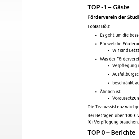
TOP -1 – Gäste
Förderverein der Studi
To­bias Bölz
Es geht um die bess
Für welche Förderu
Wir sind Let­zt
Was der Fördervere
Verpfle­gung 
Aus­fallbürgs
beschränkt au
Ähn­lich ist:
Vo­raus­set­zu
Die Tea­mas­sis­tenz wird 
Bei Beträgen über 100 € w
für Verpfle­gung brauchen,
TOP 0 – Berichte