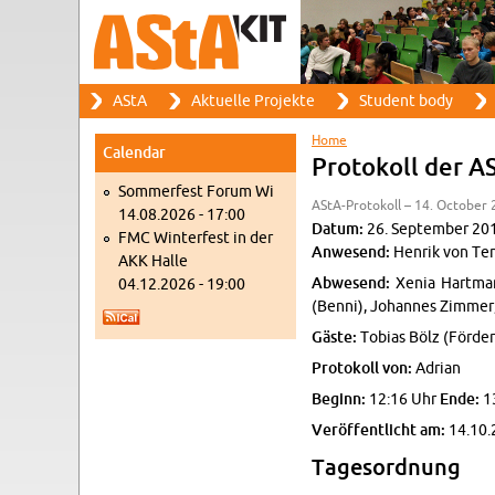
Search
AStA
Ak­tuelle Pro­jekte
Stu­dent body
Search form
Main menu
Home
Cal­en­dar
You are here
Pro­tokoll der A
Som­mer­fest Forum Wi
AStA-Pro­tokoll – 14. Oc­to­ber
14.08.2026 - 17:00
Datum:
26. Sep­tem­ber 20
FMC Win­ter­fest in der
An­we­send:
Hen­rik von Ten
AKK Halle
Ab­we­send:
Xenia Hart­man
04.12.2026 - 19:00
(Benni), Jo­hannes Zim­mer
Gäste:
To­bias Bölz (Förder
Pro­tokoll von:
Adrian
Be­ginn:
12:16 Uhr
Ende:
1
Veröffentlicht am:
14.10.
Tage­sor­d­nung