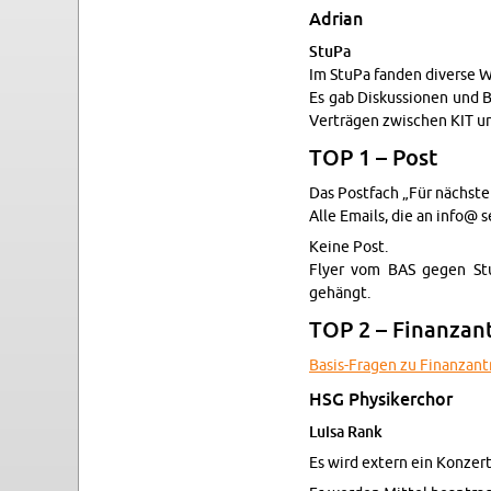
Adrian
StuPa
Im StuPa fan­den di­verse 
Es gab Diskus­sio­nen und
Verträgen zwis­chen KIT u
TOP 1 – Post
Das Post­fach „Für nächste
Alle Emails, die an info@ s
Keine Post.
Flyer vom BAS gegen Stu­d
gehängt.
TOP 2 – Fi­nan­za
Ba­sis-Fra­gen zu Fi­nan­za
HSG Physik­er­chor
Luisa Rank
Es wird ex­tern ein Konz­e