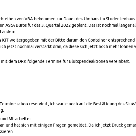
 Schreiben von VBA bekom­men zur Dauer des Um­baus im Stu­den­ten­haus.
euen AStA Büros für das 3. Quar­tal 2022 ge­plant. Das ist nochmal länger al
l ändern.
s KIT weit­ergegeben mit der Bitte darum den Con­tainer entsprechend 
bin ich jetzt nochmal verstärkt dran, da diese sich jetzt noch mehr lohnen
mit dem DRK fol­gende Ter­mine für Blut­spendeak­tio­nen vere­in­bart:
s Ter­mine schon re­serviert, ich warte noch auf die Bestäti­gung des St
ng.
und Mi­tar­beiter
an und hat sich mit eini­gen Fra­gen gemeldet. Da ich jetzt Druck gemac
ssieren.