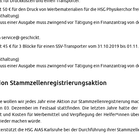
t für Druck­kosten und einen Trans­porter.
50 € für den Druck von Werbe­ma­te­ri­alien für die HSG Physik­er­chor frei
­thal­tung)
ss einer Aus­gabe muss zwin­gend vor Täti­gung ein Fi­nan­zantrag von 
 ser­vice@ geschickt.
 45 € für 3 Blöcke für einen SSV-Trans­porter vom 31.10.2019 bis 01.11.
­thal­tung)
ss einer Aus­gabe muss zwin­gend vor Täti­gung ein Fi­nan­zantrag von 
tion Stam­mzel­len­reg­istrierungsak­tion
e wollen wir jedes Jahr eine Ak­tion zur Stam­mzel­len­reg­istrierung mac
n 03. Dezem­ber im Fest­saal stat­tfinden. Die let­zten Jahre hatte der
t und Kosten für Werbe­mit­tel und Verpfle­gung der Helfer*innen üb
 wieder machen würde.
erstützt die HSG AIAS Karl­sruhe bei der Durchführung ihrer Stam­mzell