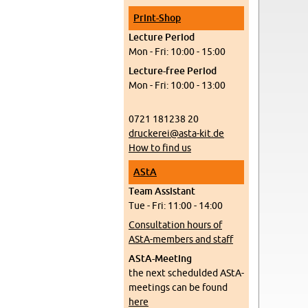
Print-Shop
Lec­ture Pe­riod
Mon - Fri: 10:00 - 15:00
Lec­ture-free Pe­riod
Mon - Fri: 10:00 - 13:00
0721 181238 20
druckerei@​asta-​kit.​de
How to find us
AStA
Team As­sis­tant
Tue - Fri: 11:00 - 14:00
Con­sul­ta­tion hours of
AStA-mem­bers and staff
AStA-Meet­ing
the next schedulded AStA-
meet­ings can be found
here