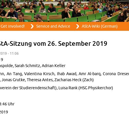
Skip to main content
Get in­volved!
Ser­vice and Ad­vice
AStA-Wiki (Ger­man)
StA-Sitzung vom 26. Sep­tem­ber 2019
 2019 - 11:06
19
­spolde, Sarah Schmitz, Adrian Keller
n, An Tang, Valentina Kirsch, Ihab Awad, Amr Al-barq, Corona Dresen
, Jonas Grutke, Theresa Antes, Zacharias Heck (Zach)
verein der Studieren­den­schaft), Luisa Rank (HSG Physik­er­chor)
3:46 Uhr
2019