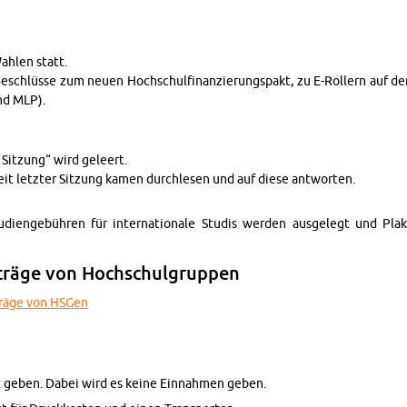
Wahlen statt.
 Beschlüsse zum neuen Hochschul­fi­nanzierungspakt, zu E-Rollern auf 
nd MLP).
 Sitzung“ wird geleert.
eit let­zter Sitzung kamen durch­le­sen und auf diese antworten.
i­engebühren für in­ter­na­tionale Studis wer­den aus­gelegt und Pl
nträge von Hochschul­grup­pen
nträge von HSGen
rt geben. Dabei wird es keine Ein­nah­men geben.