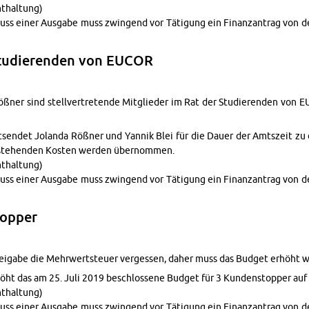
­thal­tung)
ss einer Aus­gabe muss zwin­gend vor Täti­gung ein Fi­nan­zantrag von 
Studieren­den von EUCOR
Rößner sind stel­lvertre­tende Mit­glieder im Rat der Studieren­den von
sendet Jolanda Rößner und Yan­nik Blei für die Dauer der Amt­szeit z
tste­hen­den Kosten wer­den übernom­men.
­thal­tung)
ss einer Aus­gabe muss zwin­gend vor Täti­gung ein Fi­nan­zantrag von 
op­per
reigabe die Mehrw­ert­s­teuer vergessen, daher muss das Bud­get erhöht w
ht das am 25. Juli 2019 beschlossene Bud­get für 3 Kun­den­stop­per auf
­thal­tung)
ss einer Aus­gabe muss zwin­gend vor Täti­gung ein Fi­nan­zantrag von 