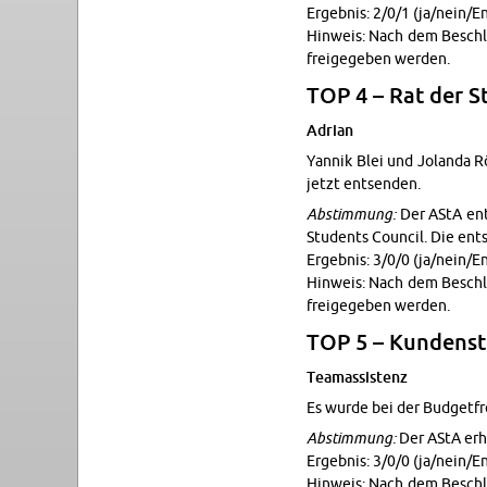
Ergeb­nis: 2/0/1 (ja/nein/En
Hin­weis: Nach dem Beschlu
freigegeben wer­den.
TOP 4 – Rat der 
Adrian
Yan­nik Blei und Jolanda 
jetzt entsenden.
Ab­stim­mung:
Der AStA ent
Stu­dents Coun­cil. Die en
Ergeb­nis: 3/0/0 (ja/nein/En
Hin­weis: Nach dem Beschlu
freigegeben wer­den.
TOP 5 – Kun­den­st
Tea­mas­sis­tenz
Es wurde bei der Bud­get­f
Ab­stim­mung:
Der AStA erhö
Ergeb­nis: 3/0/0 (ja/nein/En
Hin­weis: Nach dem Beschlu