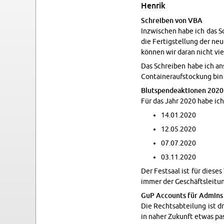
Hen­rik
Schreiben von VBA
In­zwis­chen habe ich das
die Fer­tig­stel­lung der n
können wir daran nicht vie
Das Schreiben habe ich an
Con­tain­er­auf­s­tock­ung 
Blut­spendeak­tio­nen 2020
Für das Jahr 2020 habe ich 
14.01.2020
12.05.2020
07.07.2020
03.11.2020
Der Fest­saal ist für diese
im­mer der Geschäft­sleitu
GuP Ac­counts für Ad­mins 
Die Rechtsabteilung ist dr
in naher Zukunft etwas pa