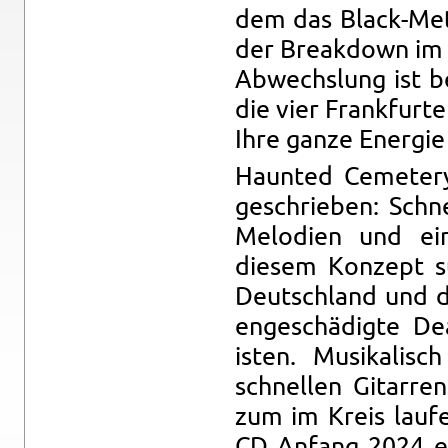
dem das Black-Metal
der Break­down im
Ab­wech­slung ist b
die vier Frank­furt
Ihre ganze En­ergie
Haunted Ceme­tery
geschrieben: Schn
Melo­dien und ein
diesem Konzept s
Deutsch­land und d
engeschädigte Dea
isten. Musikalisc
schnellen Gi­tar­re
zum im Kreis laufe
CD An­fang 2024 e