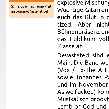
ex­plo­sive Mis­chu
Schreibt ein­fach eine Mail
Wuchtige Gi­tar­re
an
termine@​asta-​kit.​de
!
euch das Blut in d
tized. Aber nich
Bühnenpräsenz und i
das Pub­likum vol
Klasse ab.
Dev­as­tated sind
Main. Die Band wu
(Vox / Ex-The Ar­ti
sowie Jo­hannes Pae
und im No­vem­ber 
As we fucked) kom­p
Musikalisch groovt
Lamb of God und k