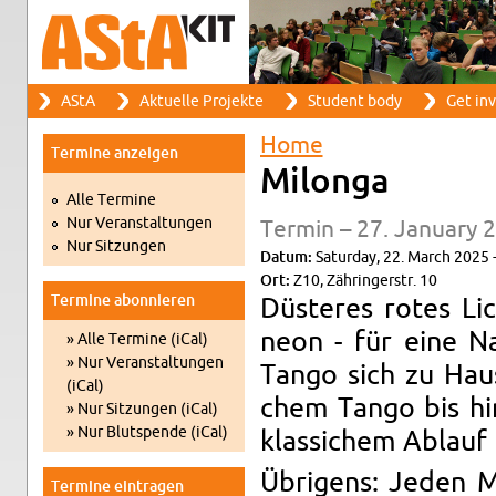
Search
AStA
Ak­tuelle Pro­jekte
Stu­dent body
Get in­
Search form
Main menu
Home
Ter­mine anzeigen
You are here
Mi­longa
Alle Ter­mine
Nur Ve­r­anstal­tun­gen
Ter­min – 27. Jan­u­ary 
Nur Sitzun­gen
Datum:
Sat­ur­day, 22. March 2025 
Ort:
Z10, Zähringer­str. 10
Ter­mine abon­nieren
Düsteres rotes Lic
neon - für eine 
» Alle Ter­mine (iCal)
» Nur Ve­r­anstal­tun­gen
Tango sich zu Hause
(iCal)
chem Tango bis h
» Nur Sitzun­gen (iCal)
» Nur Blut­spende (iCal)
klas­sichem Ablauf 
Übrigens: Jeden M
Ter­mine ein­tra­gen