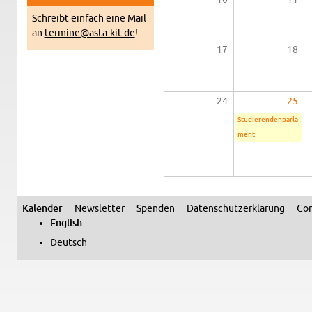
Schreibt ein­fach eine Mail
an
termine@​asta-​kit.​de
!
17
18
24
25
Studieren­den­par­la­
ment
Kalen­der
Newslet­ter
Spenden
Daten­schutzerklärung
Con
Sec­ondary menu
Eng­lish
Deutsch