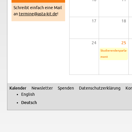
Schreibt ein­fach eine Mail
an
termine@​asta-​kit.​de
!
17
18
24
25
Stu­die­ren­den­par­la­
ment
Ka­len­der
News­let­ter
Spen­den
Da­ten­schutz­er­klä­rung
Kon
Se­kun­där­me­nü
Eng­lish
Deutsch