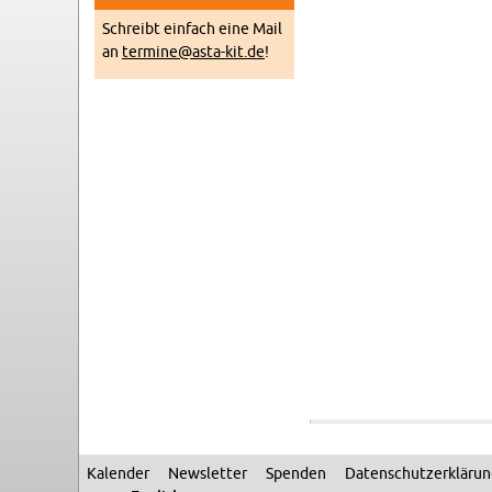
Schreibt ein­fach eine Mail
an
termine@​asta-​kit.​de
!
Kalen­der
Newslet­ter
Spenden
Daten­schutzerkläru
Sec­ondary menu