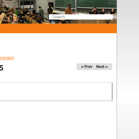
zun­gen
25
« Prev
Next »