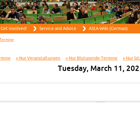
Skip to main content
Get in­volved!
Ser­vice and Ad­vice
AStA-Wiki (Ger­man)
Ter­mine
r­mine
Nur Ve­r­anstal­tun­gen
Nur Blut­spende-Ter­mine
Nur Sit
Tues­day, March 11, 20