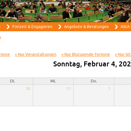
Direkt zum Inhalt
t
Frei­zeit & En­ga­gie­ren
An­ge­bo­te & Be­ra­tun­gen
AStA-
e
­mi­ne
Nur Ver­an­stal­tun­gen
Nur Blut­spen­de-Ter­mi­ne
Nur Sit
Sonn­tag, Fe­bru­ar 4, 20
Di.
Mi.
Do.
30
31
1