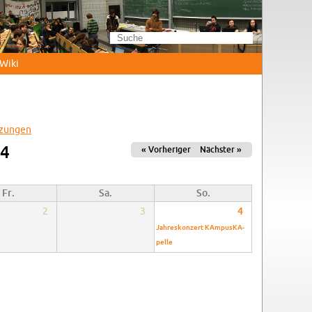
Wi­ki
­zun­gen
24
« Vor­he­ri­ger
Nächs­ter »
Fr.
Sa.
So.
2
3
4
Jah­res­kon­zert KAm­pus­KA­
pel­le