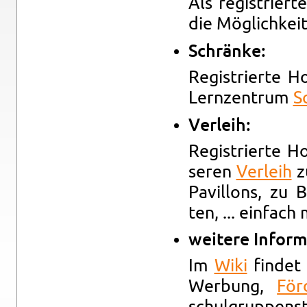
Als re­gis­trier
die Mög­lich­kei
Schrän­ke:
Re­gis­trier­te 
Lern­zen­trum
S
Ver­leih:
Re­gis­trier­te 
se­ren
Ver­leih
zu
Pa­vil­lons, zu 
ten, ... ein­fach
wei­te­re In­for­
Im
Wiki
fin­det 
Wer­bung,
För­