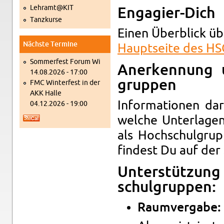
Lehramt@​KIT
En­ga­gier-Dich
Tanz­kur­se
Einen Über­blick üb
Nächs­te Ter­mi­ne
Haupt­sei­te des HS
Som­mer­fest Forum Wi
An­er­ken­nung
14.08.2026 - 17:00
grup­pen
FMC Win­ter­fest in der
AKK Halle
In­for­ma­tio­nen da
04.12.2026 - 19:00
wel­che Un­ter­la­
als Hoch­schul­grup
fin­dest Du auf der
Un­ter­stüt­zun
schul­grup­pen:
Raum­ver­ga­be: