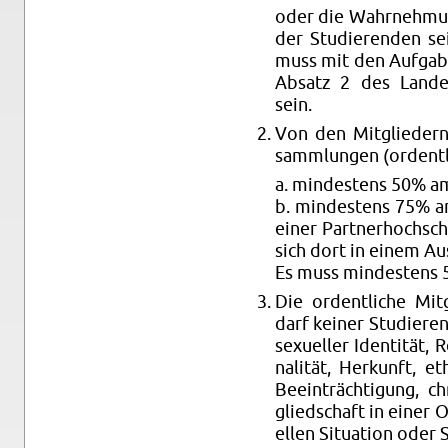
oder die Wahr­neh­mung
der Stu­die­ren­den s
muss mit den Auf­ga­be
Ab­satz 2 des Lan­des­
sein.
Von den Mit­glie­dern
samm­lun­gen (or­dent­l
a. min­des­tens 50% am 
b. min­des­tens 75% an
einer Part­ner­hoch­sch
sich dort in einem Aus­b
Es muss min­des­tens 5 
Die or­dent­li­che Mit
darf kei­ner Stu­die­r
se­xu­el­ler Iden­ti­tät,
na­li­tät, Her­kunft, eth
Be­ein­träch­ti­gung, c
glied­schaft in einer Or­
el­len Si­tua­ti­on oder