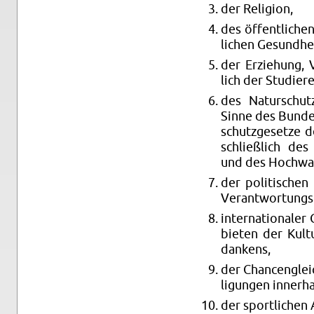
der Re­li­gi­on,
des öf­fent­li­ch
li­chen Ge­sund­hei
der Er­zie­hung, 
lich der Stu­die­re
des Na­tur­schut
Sinne des Bun­des
schutz­ge­set­ze 
schließ­lich des 
und des Hoch­was­
der po­li­ti­sche
Ver­ant­wor­tungs­
in­ter­na­tio­na­le
bie­ten der Kul­t
dan­kens,
der Chan­cen­glei
li­gun­gen in­ner­
der sport­li­chen A