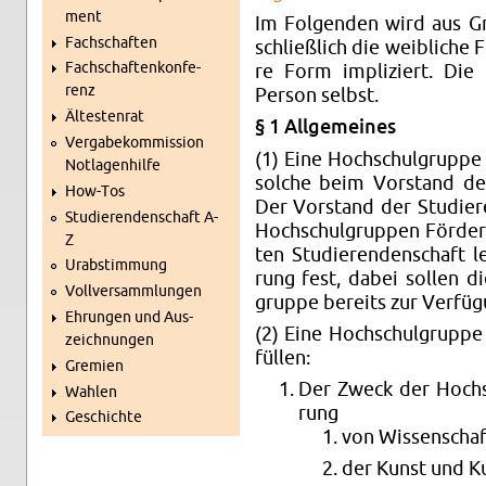
ment
Im Fol­gen­den wird aus Grü
Fach­schaf­ten
schließ­lich die weib­li­che
Fach­schaf­ten­kon­fe­
re Form im­pli­ziert. Die Ge
renz
Per­son selbst.
Äl­tes­ten­rat
§ 1 All­ge­mei­nes
Ver­ga­be­kom­mis­si­on
(1) Eine Hoch­schul­grup­pe 
Not­la­gen­hil­fe
sol­che beim Vor­stand der S
How-Tos
Der Vor­stand der Stu­die­re
Stu­die­ren­den­schaft A-
Hoch­schul­grup­pen För­de­
Z
ten Stu­die­ren­den­schaft
Ur­ab­stim­mung
rung fest, dabei sol­len di
Voll­ver­samm­lun­gen
grup­pe be­reits zur Ver­fü­g
Eh­run­gen und Aus­
(2) Eine Hoch­schul­grup­pe
zeich­nun­gen
fül­len:
Gre­mi­en
Der Zweck der Hoch­s
Wah­len
rung
Ge­schich­te
von Wis­sen­scha
der Kunst und Kul