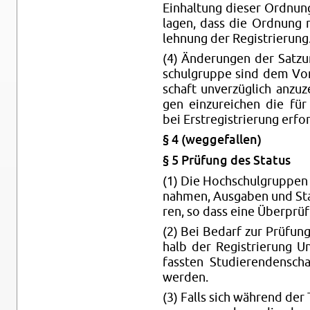
Ein­hal­tung die­ser Ord­nun
la­gen, dass die Ord­nung ni
leh­nung der Re­gis­trie­rung
(4) Än­de­run­gen der Sat­
schul­grup­pe sind dem Vor­
schaft un­ver­züg­lich an­zu­
gen ein­zu­rei­chen die für
bei Er­st­re­gis­trie­rung er­f
§ 4 (weg­ge­fal­len)
§ 5 Prü­fung des Sta­tus
(1) Die Hoch­schul­grup­pen
nah­men, Aus­ga­ben und Sta
ren, so dass eine Über­prü­fu
(2) Bei Be­darf zur Prü­fun
halb der Re­gis­trie­rung U
fass­ten Stu­die­ren­den­sch
wer­den.
(3) Falls sich wäh­rend der 