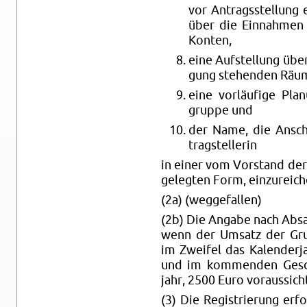
vor An­trags­stel­lung 
über die Ein­nah­men 
Kon­ten,
eine Auf­stel­lung übe
gung ste­hen­den Räum­l
eine vor­läu­fi­ge Pla­
grup­pe und
der Name, die An­sch
trag­stel­le­rin
in einer vom Vor­stand der V
ge­leg­ten Form, ein­zu­rei­c
(2a) (weg­ge­fal­len)
(2b) Die An­ga­be nach Ab­sa
wenn der Um­satz der Grup­
im Zwei­fel das Ka­len­der­
und im kom­men­den Ge­schä
jahr, 2500 Euro vor­aus­sicht
(3) Die Re­gis­trie­rung er­