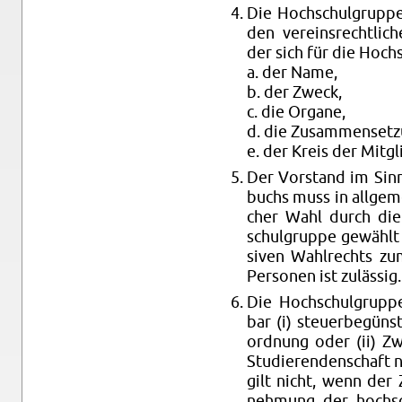
Die Hoch­schul­grup­
den ver­eins­recht­li­
der sich für die Hoch­s
a. der Name,
b. der Zweck,
c. die Or­ga­ne,
d. die Zu­sam­men­set
e. der Kreis der Mit­gli
Der Vor­stand im Sinne
buchs muss in all­ge­mei
cher Wahl durch die o
schul­grup­pe ge­wählt
si­ven Wahl­rechts zum
Per­so­nen ist zu­läs­sig.
Die Hoch­schul­grup­pe
bar (i) steu­er­be­gün
ord­nung oder (ii) Z
Stu­die­ren­den­schaft 
gilt nicht, wenn der
neh­mung der hoch­schu