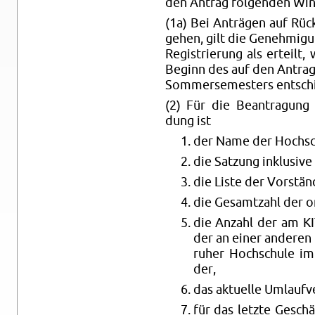
den An­trag fol­gen­den Win­
(1a) Bei An­trä­gen auf Rüc
ge­hen, gilt die Ge­neh­mi­g
Re­gis­trie­rung als er­tei
Be­ginn des auf den An­trag
Som­mer­se­mes­ters ent­sc
(2) Für die Be­an­tra­gung 
dung ist
der Name der Hoch­sch
die Sat­zung in­klu­si­ve
die Liste der Vor­stän
die Ge­samt­zahl der or­
die An­zahl der am KIT
der an einer an­de­ren 
ruher Hoch­schu­le im­ma
der,
das ak­tu­el­le Um­lauf
für das letz­te Ge­schä