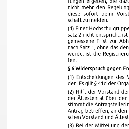
run­gen er­ge­ben, die daz
nicht mehr den Re­ge­lun­g
diese so­fort beim Vor­st
schaft zu mel­den.
(4) Einer Hoch­schul­grup­p
satz 2 nicht ent­spricht, is
ge­mes­se­ne Frist zur Ab­h
nach Satz 1, ohne das den b
wurde, ist die Re­gis­trie­r
fen.
§ 6 Wi­der­spruch gegen En
(1) Ent­schei­dun­gen des 
den. Es gilt § 41d der Or­ga­ni
(2) Hilft der Vor­stand dem
der Äl­tes­ten­rat über de
stimmt die An­trag­stel­le­r
An­trag be­tref­fen, an den
schen Vor­stand und Äl­tes­te
(3) Bei der Mit­tei­lung de