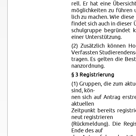
rell. Er hat eine Über­sicht
mög­lich­kei­ten zu füh­ren
lich zu ma­chen. Wie diese U
fin­det sich auch in die­ser 
schul­grup­pe be­grün­det 
einer Un­ter­stüt­zung.
(2) Zu­sätz­lich kön­nen H
Ver­fass­ten Stu­die­ren­den­sc
tra­gen. Es gel­ten die Be­
nanz­ord­nung.
§ 3 Re­gis­trie­rung
(1) Grup­pen, die zum ak­tu­e
sind, kön-
nen sich auf An­trag er­st­r
ak­tu­el­len
Zeit­punkt be­reits re­gis­t
neut re­gis­trie­ren
(Rück­mel­dung). Die Re­gi
Ende des auf