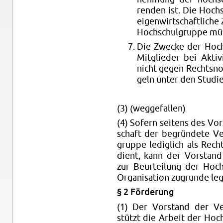
ren­den ist. Die Hoch­s
ei­gen­wirt­schaft­li­ch
Hoch­schul­grup­pe müs­
Die Zwe­cke der Hoch­
Mit­glie­der bei Ak­ti­
nicht gegen Rechts­nor
geln unter den Stu­die­
(3) (weg­ge­fal­len)
(4) So­fern sei­tens des Vor
schaft der be­grün­de­te Ve
grup­pe le­dig­lich als Rechts
dient, kann der Vor­stand d
zur Be­ur­tei­lung der Hoch
Or­ga­ni­sa­ti­on zu­grun­de le
§ 2 För­de­rung
(1) Der Vor­stand der Ver­f
stützt die Ar­beit der Hoch­