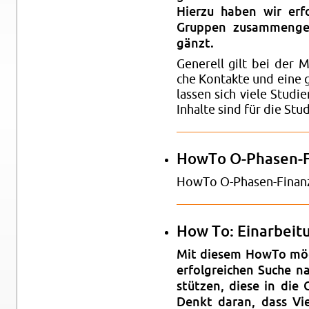
Hier­zu haben wir er­folg
Grup­pen zu­sam­men­ge
gänzt.
Ge­ne­rell gilt bei der Mi
che Kon­tak­te und eine 
las­sen sich viele Stu­die
In­hal­te sind für die Stu­
HowTo O-Pha­sen-Fi
HowTo O-Pha­sen-Fi­nan­
How To: Ein­ar­bei­t
Mit die­sem HowTo möch
er­folg­rei­chen Suche 
stüt­zen, diese in die 
Denkt daran, dass Vie­