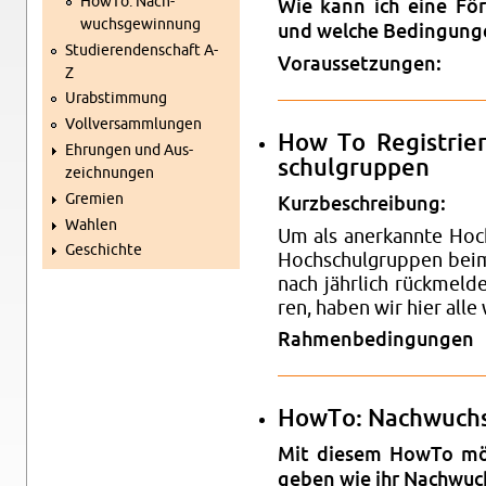
HowTo: Nach­
Wie kann ich eine För
wuchs­ge­win­nung
und wel­che Be­din­gun­
Stu­die­ren­den­schaft A-
Vor­aus­set­zun­gen:
Z
Ur­ab­stim­mung
Voll­ver­samm­lun­gen
How To Re­gis­trie
Eh­run­gen und Aus­
schul­grup­pen
zeich­nun­gen
Gre­mi­en
Kurz­be­schrei­bung:
Wah­len
Um als an­er­kann­te Hoch
Ge­schich­te
Hoch­schul­grup­pen beim 
nach jähr­lich rück­mel­d
ren, haben wir hier alle w
Rah­men­be­din­gun­gen
HowTo: Nach­wuchs
Mit die­sem HowTo mö
geben wie ihr Nach­wuch