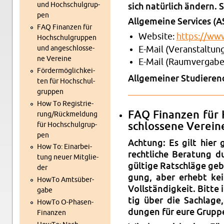
und Hoch­schul­grup­
sich na­tür­lich än­dern.
pen
All­ge­mei­ne Ser­vices (
FAQ Fi­nan­zen für
Web­site:
https://​www.
Hoch­schul­grup­pen
und an­ge­schlos­se­
E-Mail (Ver­an­stal­tu
ne Ver­ei­ne
E-Mail (Raum­ver­ga­be
För­der­mög­lich­kei­
All­ge­mei­ner Stu­die­re
ten für Hoch­schul­
grup­pen
How To Re­gis­trie­
FAQ Fi­nan­zen für 
rung/Rück­mel­dung
schlos­se­ne Ver­ei­n
für Hoch­schul­grup­
pen
Ach­tung: Es gilt hier 
How To: Ein­ar­bei­
recht­li­che Be­ra­tung d
tung neuer Mit­glie­
gül­ti­ge Rat­schlä­ge ge
der
gung, aber er­hebt kei­
HowTo Amts­über­
Voll­stän­dig­keit. Bitte
ga­be
tig über die Sach­la­ge,
HowTo O-Pha­sen-
dun­gen für eure Grup­pe
Fi­nan­zen