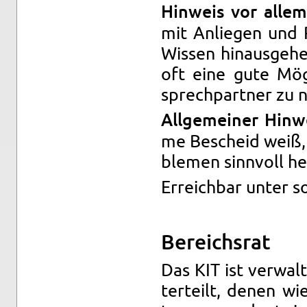
Hin­weis vor allem
mit An­lie­gen und
Wis­sen hin­aus­ge­he
oft eine gute Mög­l
sprech­part­ner zu 
All­ge­mei­ner Hin­w
me Be­scheid weiß, 
ble­men sinn­voll he
Er­reich­bar unter so­z
Be­reichs­rat
Das KIT ist ver­wal­t
ter­teilt, denen wi