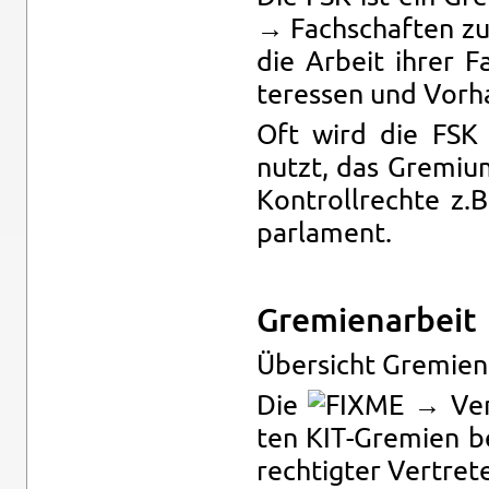
→ Fach­schaf­ten zu
die Ar­beit ihrer F
ter­es­sen und Vor­h
Oft wird die FSK pr
nutzt, das Gre­mi­u
Kon­troll­rech­te z
par­la­ment.
Gre­mi­en­ar­beit
Über­sicht Gre­mi­e
Die
→ Ver­f
ten KIT-Gre­mi­en b
rech­tig­ter Ver­tre­