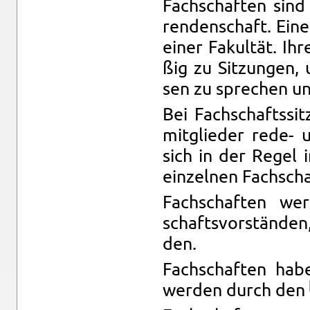
Fach­schaf­ten sin
ren­den­schaft. Eine
einer Fa­kul­tät. Ihr
ßig zu Sit­zun­gen, 
sen zu spre­chen und 
Bei Fach­schafts­sit
mit­glie­der rede- u
sich in der Regel i
ein­zel­nen Fach­sch
Fach­schaf­ten wer
schafts­vor­stän­den
den.
Fach­schaf­ten habe
wer­den durch den