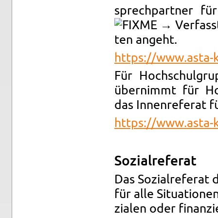
sprech­part­ner fü
→ Ver­fass­
ten an­geht.
https://​www.​asta-​k
Für Hoch­schul­grup
über­nimmt für Hoc
das In­nen­re­fe­rat 
https://​www.​asta-​k
So­zi­al­re­fe­rat
Das So­zi­al­re­fe­rat
für alle Si­tua­tio­n
zia­len oder fi­nan­zi