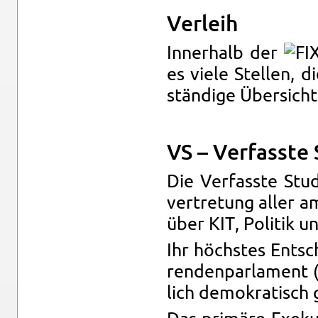
Ver­leih
In­ner­halb der
es viele Stel­len, di
stän­di­ge Über­sich
VS – Ver­fass­te 
Die Ver­fass­te Stu­
ver­tre­tung aller am
über KIT, Po­li­tik u
Ihr höchs­tes Ent­sc
ren­den­par­la­ment 
lich de­mo­kra­tisch