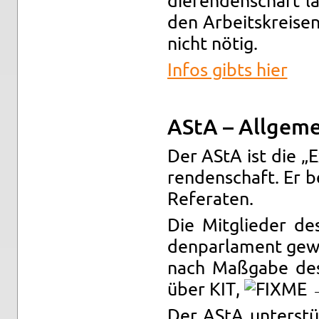
die­ren­den­schaft l
den Ar­beits­krei­s
nicht nötig.
Infos gibts hier
AStA – All­ge­me
Der AStA ist die „Ex
ren­den­schaft. Er 
Re­fe­ra­ten.
Die Mit­glie­der 
den­par­la­ment ge­w
nach Maß­ga­be des S
über KIT,
→
Der AStA un­ter­stüt