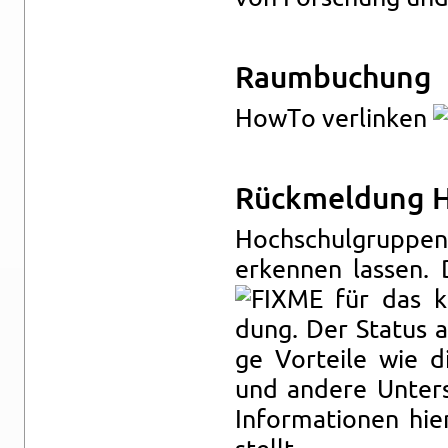
Raum­bu­chung
HowTo ver­lin­ken
Rück­mel­dung H
Hoch­schul­grup­pe
er­ken­nen las­sen.
für das k
dung. Der Sta­tus al
ge Vor­tei­le wie d
und an­de­re Un­ter
In­for­ma­tio­nen 