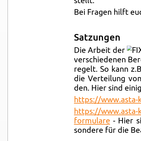
stellt.
Bei Fra­gen hilft 
Sat­zun­gen
Die Ar­beit der
ver­schie­de­nen Be
re­gelt. So kann z.B
die Ver­tei­lung von
den. Hier sind ei­ni­
https://​www.​asta-​k
https://​www.​asta-​k
formulare
- Hier sin
son­de­re für die Be