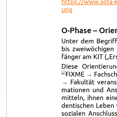
https://​www.​asta-​
ung
O-Pha­se – Ori­en
Unter dem Be­griff 
bis zwei­wö­chi­gen E
fän­ger am KIT („Ers­
Diese Ori­en­tie­
→ Fach­schaf
→ Fa­kul­tät ver­an­s
ma­tio­nen und An­s
mit­teln, ihnen ein
den­ti­schen Leben 
so­zia­len An­schlus