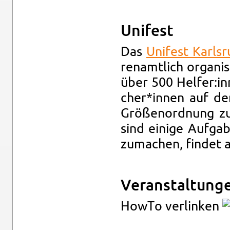
Uni­fest
Das
Uni­fest Karls­
ren­amt­lich or­ga­ni
über 500 Hel­fer:in
cher*innen auf dem
Grö­ßen­ord­nung zu 
sind ei­ni­ge Auf­ga
zu­ma­chen, fin­det 
Ver­an­stal­tun­g
HowTo ver­lin­ken