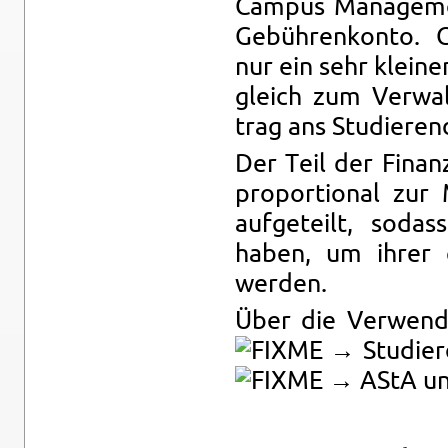
Cam­pus Ma­nage­me
Ge­büh­ren­kon­to. G
nur ein sehr klei­ne
gleich zum Ver­wal
trag ans Stu­die­ren
Der Teil der Fi­nan
pro­por­tio­nal zur 
auf­ge­teilt, so­d
haben, um ihrer gr
wer­den.
Über die Ver­wen­d
→ Stu­die­r
→ AStA un