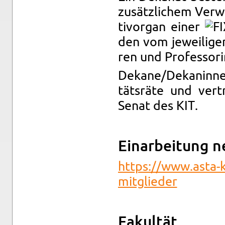
zu­sätz­li­chem Ver­w
tiv­or­gan einer
den vom je­wei­li­ge
ren und Pro­fes­so­ri
De­ka­ne/De­ka­nin­n
täts­rä­te und ver­
Senat des KIT.
Ein­ar­bei­tung n
https://​www.​asta-​k
mitglieder
Fa­kul­tät