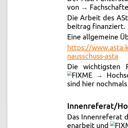
von → Fach­schaf­t
Die Ar­beit des A
bei­trag fi­nan­ziert.
Eine all­ge­mei­ne Üb
https://​www.​asta-​k
naus​schu​ss-​asta
Die wich­tigs­ten 
→ Hoch­sc
sind hier noch­mals 
In­nen­re­fe­rat/Ho
Das In­nen­re­fe­rat
en­ar­beit und