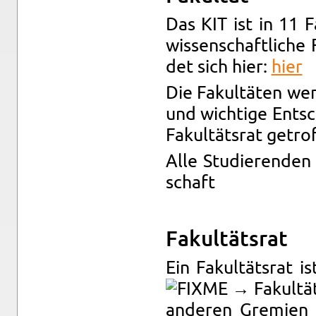
Das KIT ist in 11 Fa­
wis­sen­schaft­li­che
det sich hier:
hier
Die Fa­kul­tä­ten we
und wich­ti­ge Ent­s
Fa­kul­täts­rat ge­tro
Alle Stu­die­ren­den
schaft
Fa­kul­täts­rat
Ein Fa­kul­täts­rat 
→ Fa­kul­tä
an­de­ren Gre­mi­en