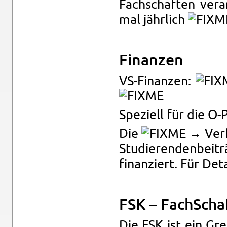
Fach­schaf­ten ver­an
mal jähr­lich
Fi­nan­zen
VS-Fi­nan­zen:
Spe­zi­ell für die O-
Die
→ Ver­f
Stu­die­ren­den­bei­tr
fi­nan­ziert. Für De­t
FSK – Fach­Schaf
Die FSK ist ein Gre