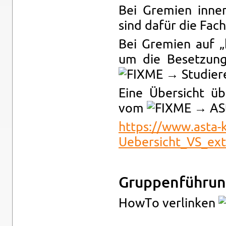
Bei Gre­mi­en in­ne
sind dafür die Fach­
Bei Gre­mi­en auf „
um die Be­set­zun
→ Stu­die­r
Eine Über­sicht übe
vom
→ AStA
https://​www.​asta-​ki
Uebersicht_​VS_​ex
Grup­pen­füh­ru
HowTo ver­lin­ken