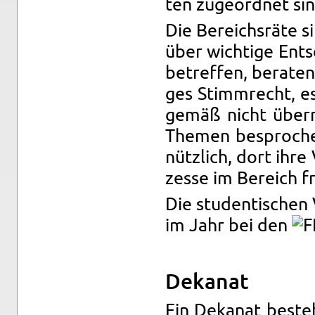
ten zu­ge­ord­net si
Die Be­reichs­rä­te 
über wich­ti­ge Ent­sc
be­tref­fen, be­ra­te
ges Stimm­recht, es
ge­mäß nicht über­mä
The­men be­spro­che
nütz­lich, dort ihr
zes­se im Be­reich fr
Die stu­den­ti­schen
im Jahr bei den
De­ka­nat
Ein De­ka­nat be­ste