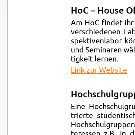
HoC – House Of
Am HoC fin­det ihr 
ver­schie­de­nen La
spek­ti­ven­la­bor k
und Se­mi­na­ren wäh
tig­keit ler­nen.
Link zur Web­site
Hoch­schul­grup
Eine Hoch­schul­g
trier­te stu­den­ti­s
Hoch­schul­grup­pen
ter­es­sen z.B. in d