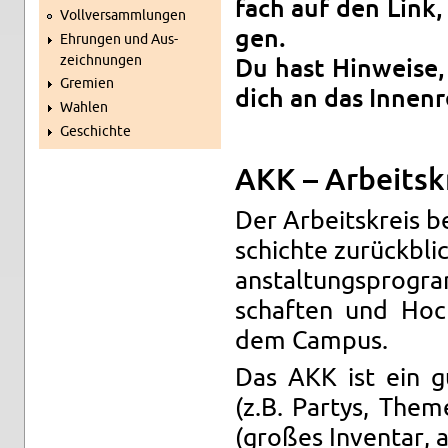
fach auf den Link, 
Voll­ver­samm­lun­gen
gen.
Eh­run­gen und Aus­
zeich­nun­gen
Du hast Hin­wei­se
Gre­mi­en
dich an das In­nen­re
Wah­len
Ge­schich­te
AKK – Ar­beits­k
Der Ar­beits­kreis 
schich­te zu­rück­bli
an­stal­tungs­pro­g
schaf­ten und Hoch
dem Cam­pus.
Das AKK ist ein gut
(z.B. Par­tys, The­
(gro­ßes In­ven­tar, 