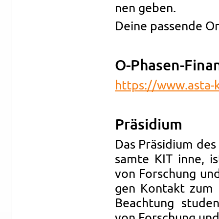
nen geben.
Deine pas­sen­de Ori
O-Pha­sen-Fi­na
https://​www.​asta-​
Prä­si­di­um
Das Prä­si­di­um des 
sam­te KIT inne, ist
von For­schung un
gen Kon­takt zum Pr
Be­ach­tung stu­den­
von For­schung und