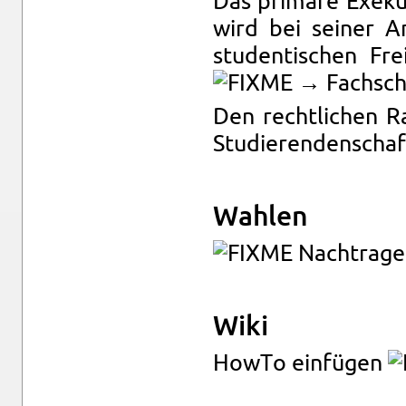
Das pri­mä­re Exe­ku
wird bei sei­ner Ar
stu­den­ti­schen Frei
→ Fach­scha
Den recht­li­chen Ra
Stu­die­ren­den­schaf
Wah­len
Nach­tra­g
Wiki
HowTo ein­fü­gen