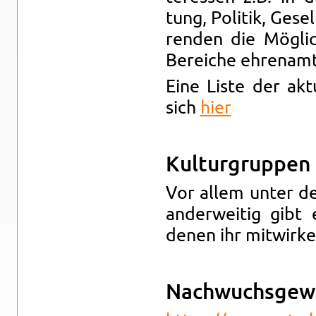
tung, Po­li­tik, Ge­s
ren­den die Mög­lich
Be­rei­che eh­ren­amt­
Eine Liste der ak­tu
sich
hier
Kul­tur­grup­pen
Vor allem unter 
an­der­wei­tig gibt 
denen ihr mit­wir­k
Nach­wuchs­ge­w