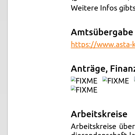
Wei­te­re Infos gibt
Amts­über­ga­be
https://​www.​asta-​
An­trä­ge, Fi­nanz
Ar­beits­krei­se
Ar­beits­krei­se üb