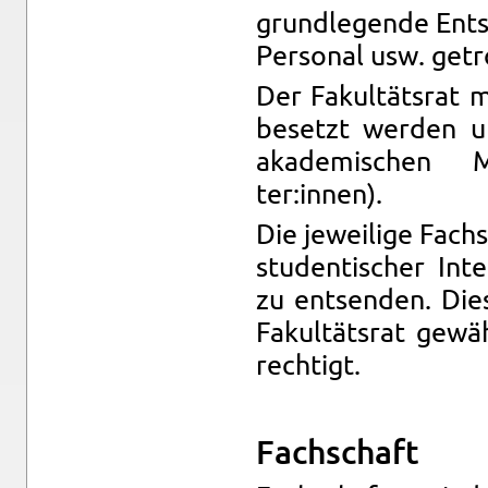
grund­le­gen­de Ent
Per­so­nal usw. ge­tr
Der Fa­kul­täts­rat 
be­setzt wer­den u
aka­de­mi­schen Mit
ter:innen).
Die je­wei­li­ge Fa
stu­den­ti­scher In­t
zu ent­sen­den. Di
Fa­kul­täts­rat ge­w
rech­tigt.
Fach­schaft