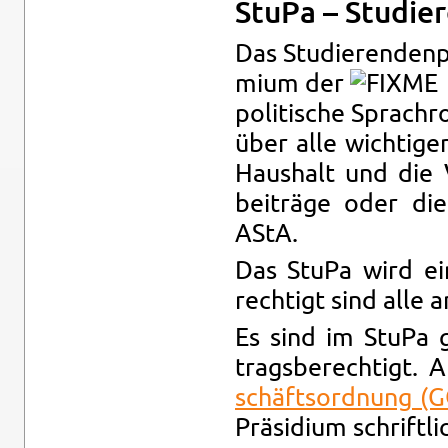
StuPa – Stu­die­
Das Stu­die­ren­den­
mi­um der
→
po­li­ti­sche Sprach­
über alle wich­ti­gen
Haus­halt und die
bei­trä­ge oder di
AStA.
Das StuPa wird ei
rech­tigt sind alle a
Es sind im StuPa gr
trags­be­rech­tigt. 
schäfts­ord­nung (
Prä­si­di­um schrift­l