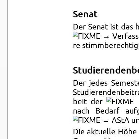
Senat
Der Senat ist das h
→ Ver­fass­
re stimm­be­rech­tig­
Stu­die­ren­den­b
Der jedes Se­mes­te
Stu­die­ren­den­bei­tr
beit der
→
nach Be­darf auf­g
→ AStA un
Die ak­tu­el­le Höhe 