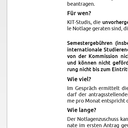
be­an­tra­gen.
Für wen?
KIT-Stu­dis, die
un­vor­her­g
le Not­la­ge ge­ra­ten sind, d
Se­mes­ter­ge­büh­ren (ins­b
in­ter­na­tio­na­le Stu­die
von der Kom­mis­si­on nicht
und kön­nen nicht ge­för­
rung nicht bis zum Ein­tritt
Wie viel?
Im Ge­spräch er­mit­telt die
darf der an­trags­stel­len­d
me pro Monat ent­spricht 
Wie lange?
Der Not­la­gen­zu­schuss ka
na­te im ers­ten An­trag ge