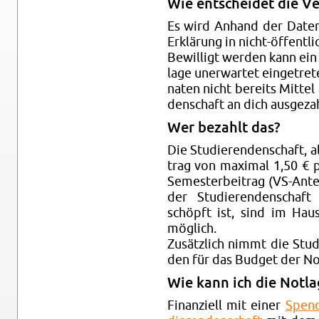
Wie ent­schei­det die Ver
Es wird An­hand der Daten 
Er­klä­rung in nicht-öf­fent­li
Be­wil­ligt wer­den kann ein 
la­ge un­er­war­tet ein­ge­tr
na­ten nicht be­reits Mit­tel 
den­schaft an dich aus­ge­za
Wer be­zahlt das?
Die Stu­die­ren­den­schaft, a
trag von ma­xi­mal 1,50 €
Se­mes­ter­bei­trag (VS-An­t
der Stu­die­ren­den­schaf
schöpft ist, sind im Haus­h
mög­lich.
Zu­sätz­lich nimmt die Stu­
den für das Bud­get der Not­l
Wie kann ich die Not­la­g
Fi­nan­zi­ell mit einer
Spen­