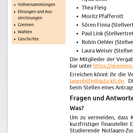
Voll­ver­samm­lun­gen
Thea Fleig
Eh­run­gen und Aus­
Mo­ritz Pfaf­fe­rott
zeich­nun­gen
Sören Finna (Stell­ver­t
Gre­mi­en
Wah­len
Paul Link (Stell­ver­tre­
Ge­schich­te
Robin Oeh­ler (Stell­ver
Laura Wei­ser (Stell­ver­
Die Mit­glie­der der Ver­ga­b
bar unter
https://​gremien.​
Er­rei­chen könnt ihr die V
lage​nhil​fe@​asta-​kit.​de
. 
beim Stel­len eines An­trags
Fra­gen und Ant­wor­te
Was?
Um zu ver­mei­den, dass Ko
kurz­fris­ti­ger fi­nan­zi­el­
Stu­die­ren­de Not­la­gen-Zu