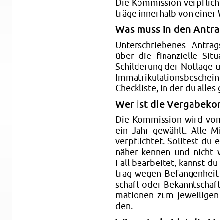
Die Kom­mis­si­on ver­pflich­
trä­ge in­ner­halb von einer
Was muss in den An­tra
Un­ter­schrie­be­nes An­tra
über die fi­nan­zi­el­le Si­t
Schil­de­rung der Not­la­ge
Im­ma­tri­ku­la­ti­ons­be­sche
Check­lis­te, in der du alles
Wer ist die Ver­ga­be­kom
Die Kom­mis­si­on wird vom
ein Jahr ge­wählt. Alle Mit
ver­pflich­tet. Soll­test du 
näher ken­nen und nicht wo
Fall be­ar­bei­tet, kannst d
trag wegen Be­fan­gen­heit
schaft oder Be­kannt­schaft
ma­tio­nen zum je­wei­li­ge
den.