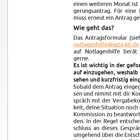
einen wei­te­ren Monat ist 
ge­rungs­an­trag. Für eine
muss er­neut ein An­trag ge­
Wie geht das?
Das An­trags­for­mu­lar (si
not​lage​nhil​fe@​asta-​kit.​de
auf Not­la­gen­hil­fe berä
gerne.
Es ist wich­tig in der ge­for
auf ein­zu­ge­hen, wes­halb di
se­hen und kurz­fris­tig ein­g
So­bald dein An­trag ein­ge­
sen und nimmt mit dir Kon­
spräch mit der Ver­ga­be­ko
keit, deine Si­tua­ti­on noch
Kom­mis­si­on zu be­ant­wor­
den. In der Regel ent­schei
schluss an die­ses Ge­spr
um­ge­hend über die Ent­sche