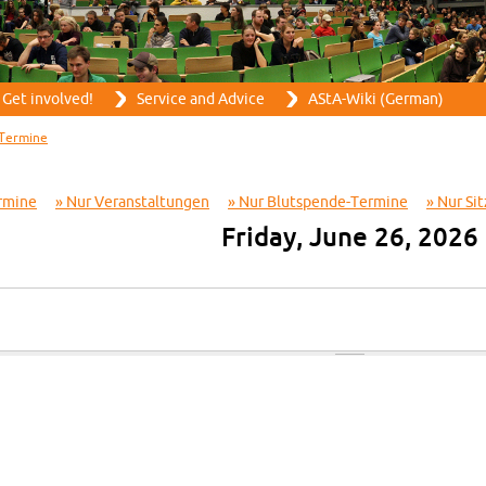
Skip to main content
Get in­volved!
Ser­vice and Ad­vice
AStA-Wiki (Ger­man)
Ter­mine
r­mine
Nur Ve­r­anstal­tun­gen
Nur Blut­spende-Ter­mine
Nur Sit
Fri­day, June 26, 2026