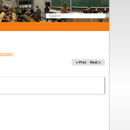
zun­gen
« Prev
Next »