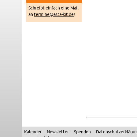
Schreibt ein­fach eine Mail
an
termine@​asta-​kit.​de
!
Kalen­der
Newslet­ter
Spenden
Daten­schutzerkläru
Sec­ondary menu