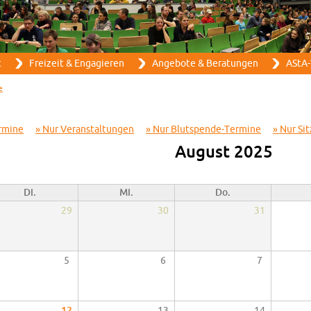
Direkt zum Inhalt
t
Frei­zeit & En­ga­gie­ren
An­ge­bo­te & Be­ra­tun­gen
AStA-
e
­mi­ne
Nur Ver­an­stal­tun­gen
Nur Blut­spen­de-Ter­mi­ne
Nur Sit
Au­gust 2025
Di.
Mi.
Do.
29
30
31
5
6
7
12
13
14