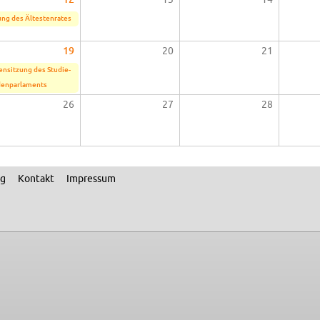
ung des Äl­tes­ten­ra­tes
19
20
21
­en­sit­zung des Stu­die­
den­par­la­ments
26
27
28
ng
Kon­takt
Im­pres­sum