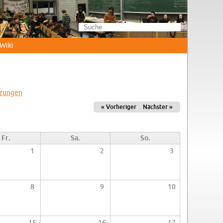
Wi­ki
­zun­gen
« Vor­he­ri­ger
Nächs­ter »
Fr.
Sa.
So.
1
2
3
8
9
10
15
16
17