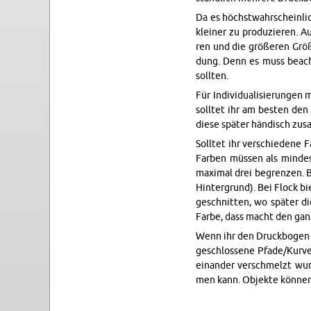
Da es höchst­wahr­schein­lic
klei­ner zu pro­du­zie­ren. 
ren und die grö­ße­ren Grö­ß
dung. Denn es muss be­ach­t
soll­ten.
Für In­di­vi­dua­li­sie­run­
soll­tet ihr am bes­ten den
diese spä­ter hän­disch zu­s
Soll­tet ihr ver­schie­de­n
Far­ben müs­sen als min­des
ma­xi­mal drei be­gren­zen.
Hin­ter­grund). Bei Flock bie
ge­schnit­ten, wo spä­ter d
Farbe, dass macht den gan­ze
Wenn ihr den Druck­bo­gen er
ge­schlos­se­ne Pfade/Kur­v
ein­an­der ver­schmelzt wur­
men kann. Ob­jek­te kön­nen 