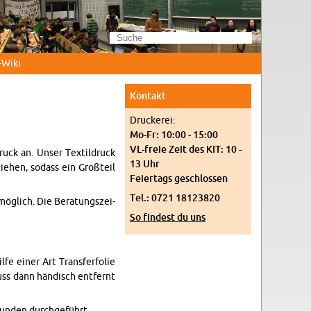
Wi­ki
Kon­takt
Dru­cke­rei:
Mo-Fr: 10:00 - 15:00
VL-freie Zeit des KIT: 10 -
druck an. Unser Tex­til­druck
13 Uhr
ie­hen, so­dass ein Groß­teil
Fei­er­tags ge­schlos­sen
Tel.: 0721 18123820
mög­lich. Die Be­ra­tungs­zei­
So fin­dest du uns
­fe einer Art Trans­fer­fo­lie
uss dann hän­disch ent­fernt
Kun­den durch­ge­führt.