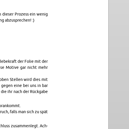
n die­ser Pro­zess ein wenig
ng ab­zu­spre­chen! :)
le­be­kraft der Folie mit der
i­se Mo­ti­ve gar nicht mehr
ro­ben Stel­len wird dies mit
hr gegen eine bei uns in bar
t, die ihr nach der Rück­ga­be
or­an­kommt.
ruch, falls man sich zu spät
chluss zu­sam­men­legt. Ach­