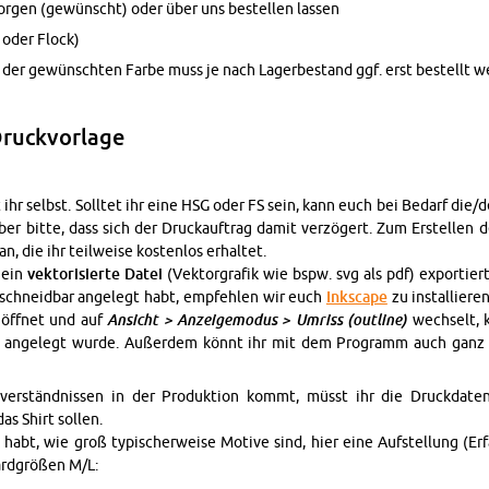
­sor­gen (ge­wünscht) oder über uns be­stel­len las­sen
x oder Flock)
n der ge­wünsch­ten Farbe muss je nach La­ger­be­stand ggf. erst be­stellt w
Druck­vor­la­ge
lt ihr selbst. Soll­tet ihr eine HSG oder FS sein, kann euch bei Be­darf die/d
er bitte, dass sich der Druck­auf­trag damit ver­zö­gert. Zum Er­stel­len d
, die ihr teil­wei­se kos­ten­los er­hal­tet.
 ein
vek­to­ri­sier­te Datei
(Vek­tor­gra­fik wie bspw. svg als pdf) ex­por­tiert
/schneid­bar an­ge­legt habt, emp­feh­len wir euch
Inkscape
zu in­stal­lie­r
öff­net und auf
An­sicht > An­zei­ge­mo­dus > Um­riss (out­li­ne)
wech­selt, 
r
an­ge­legt wurde. Au­ßer­dem könnt ihr mit dem Pro­gramm auch ganz e
ver­ständ­nis­sen in der Pro­duk­ti­on kommt, müsst ihr die Druck­da­te
as Shirt sol­len.
abt, wie groß ty­pi­scher­wei­se Mo­ti­ve sind, hier eine Auf­stel­lung (Er­
ard­grö­ßen M/L: