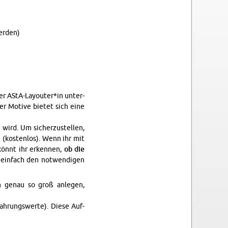
er­den)
er AStA-Lay­ou­ter*in un­ter­
er Mo­ti­ve bie­tet sich eine
 wird. Um si­cher­zu­stel­len,
en (kos­ten­los). Wenn ihr mit
könnt ihr er­ken­nen,
ob die
in­fach den not­wen­di­gen
n genau so groß an­le­gen,
fah­rungs­wer­te). Diese Auf­