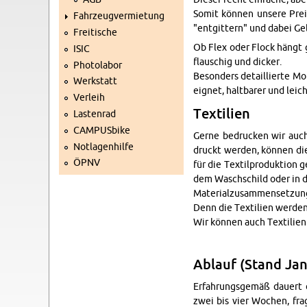
Somit kön­nen un­se­re Prei
Fahr­zeug­ver­mie­tung
"ent­git­tern" und dabei Gel
Frei­ti­sche
Ob Flex oder Flock hängt g
ISIC
flau­schig und di­cker.
Pho­to­la­bor
Be­son­ders de­tail­lier­te M
Werk­statt
eig­net, halt­ba­rer und leic
Ver­leih
Tex­ti­li­en
Las­ten­rad
CAM­PUS­bike
Gerne be­dru­cken wir auch v
Not­la­gen­hil­fe
druckt wer­den, kön­nen dies
ÖPNV
für die Tex­til­pro­duk­ti­on
dem Wasch­schild oder in der
Ma­te­ri­al­zu­sam­men­set­zu
Denn die Tex­ti­li­en wer­den
Wir kön­nen auch Tex­ti­li­e
Ab­lauf (Stand Ja­
Er­fah­rungs­ge­mäß dau­ert 
zwei bis vier Wo­chen, frag