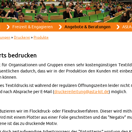
Direkt zum Inhalt
t
Frei­zeit & En­ga­gie­ren
An­ge­bo­te & Be­ra­tun­gen
AStA-
tun­gen
»
Dru­cke­rei
»
Pro­duk­te
irts be­dru­cken
 für Or­ga­ni­sa­tio­nen und Grup­pen einen sehr kos­ten­güns­ti­gen Tex­til­
sent­li­chen da­durch, dass wir in der Pro­duk­ti­on den Kun­den mit ein­be­z
n kön­nen.
es Tex­til­drucks ist wäh­rend der re­gu­lä­ren Öff­nungs­zei­ten lei­der nicht 
nd nach Ab­spra­che per E-Mail (
dru​cker​eile​itun​g@​asta-​kit.​de
) mög­lich.
­du­zie­ren wir im Flock­druck- oder Flex­druck­ver­fah­ren. Die­ser wird mit­hil
ird mit einem Plot­ter aus einer Folie ge­schnit­ten und das "Ne­ga­tiv" m
e­ne ist das zu dru­cken­de Motiv.
er doch zeit­auf­wen­di­ge Ar­beits­pro­zess des "Ent­git­terns" wird von den 