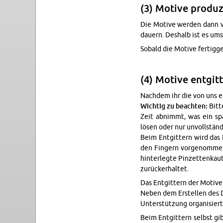
(3) Mo­ti­ve pro­du­
Die Mo­ti­ve wer­den dann v
dau­ern. Des­halb ist es umso
So­bald die Mo­ti­ve fer­tig­g
(4) Mo­ti­ve ent­git­
Nach­dem ihr die von uns er­s
Wich­tig zu be­ach­ten:
Bitte
Zeit ab­nimmt, was ein spä­
lösen oder nur un­voll­stän­di
Beim Ent­git­tern wird das N
den Fin­gern vor­ge­nom­men
hin­ter­leg­te Pin­zet­ten­ka
zu­rück­er­hal­tet.
Das Ent­git­tern der Mo­ti­
Neben dem Er­stel­len des D
Un­ter­stüt­zung or­ga­ni­siert
Beim Ent­git­tern selbst gi