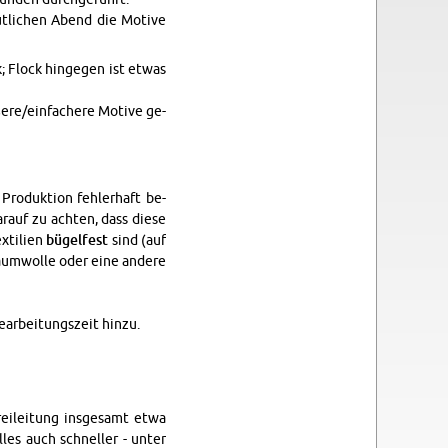
t­li­chen Abend die Mo­ti­ve
 Flock hin­ge­gen ist etwas
­re/ein­fa­che­re Mo­ti­ve ge­
ro­duk­ti­on feh­ler­haft be­
ar­auf zu ach­ten, dass diese
­ti­li­en
bü­gel­fest
sind (auf
aum­wol­le oder eine an­de­re
­ar­bei­tungs­zeit hinzu.
rei­lei­tung ins­ge­samt etwa
lles auch schnel­ler - unter