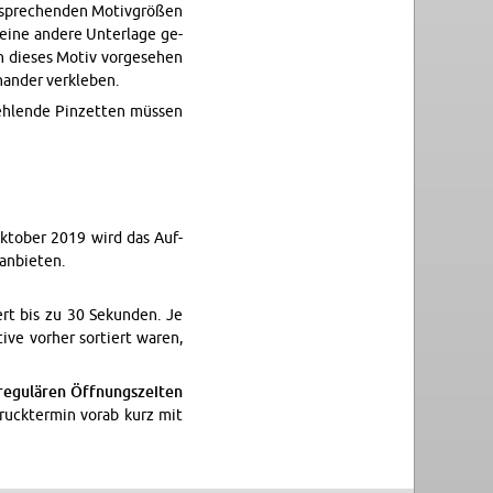
t­spre­chen­den Mo­tiv­grö­ßen
ine an­de­re Un­ter­la­ge ge­
 die­ses Motiv vor­ge­se­hen
­an­der ver­kle­ben.
eh­len­de Pin­zet­ten müs­sen
 Ok­to­ber 2019 wird das Auf­
n­bie­ten.
ert bis zu 30 Se­kun­den. Je
­ve vor­her sor­tiert waren,
e­gu­lä­ren Öff­nungs­zei­ten
druck­ter­min vorab kurz mit