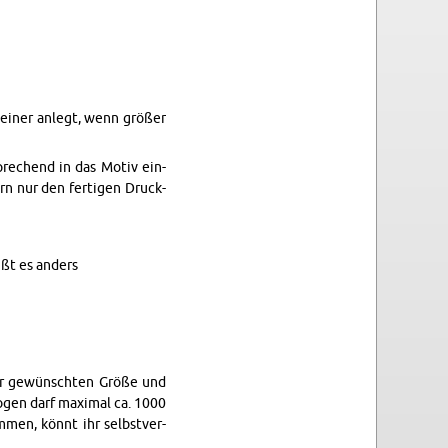
lei­ner an­legt, wenn grö­ßer
t­spre­chend in das Motiv ein­
rn nur den fer­ti­gen Druck­
ißt es an­ders
 der ge­wünsch­ten Größe und
o­gen darf ma­xi­mal ca. 1000
m­men, könnt ihr selbst­ver­