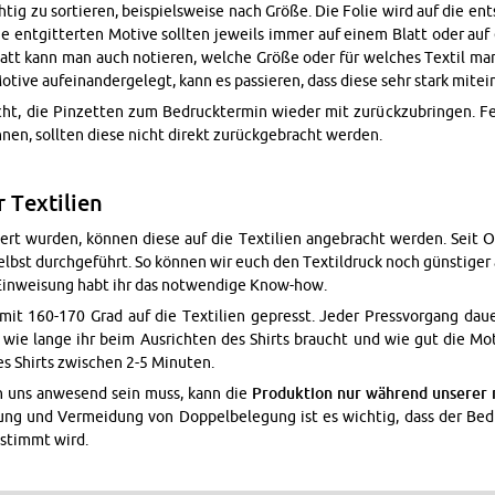
ch­tig zu sor­tie­ren, bei­spiels­wei­se nach Größe. Die Folie wird auf die en
ie ent­git­ter­ten Mo­ti­ve soll­ten je­weils immer auf einem Blatt oder auf e
tt kann man auch no­tie­ren, wel­che Größe oder für wel­ches Tex­til man
­ti­ve auf­ein­an­der­ge­legt, kann es pas­sie­ren, dass diese sehr stark mit­ein
ht, die Pin­zet­ten zum Be­druck­ter­min wie­der mit zu­rück­zu­brin­gen. F
­nen, soll­ten diese nicht di­rekt zu­rück­ge­bracht wer­den.
 Tex­ti­li­en
­tert wur­den, kön­nen diese auf die Tex­ti­li­en an­ge­bracht wer­den. Seit
bst durch­ge­führt. So kön­nen wir euch den Tex­til­druck noch güns­ti­ger a
Ein­wei­sung habt ihr das not­wen­di­ge Know-how.
it 160-170 Grad auf die Tex­ti­li­en ge­presst. Jeder Press­vor­gang dau­
 wie lange ihr beim Aus­rich­ten des Shirts braucht und wie gut die Mo­ti
es Shirts zwi­schen 2-5 Mi­nu­ten.
 uns an­we­send sein muss, kann die
Pro­duk­ti­on nur wäh­rend un­se­rer r
sung und Ver­mei­dung von Dop­pel­be­le­gung ist es wich­tig, dass der Be­
e­stimmt wird.