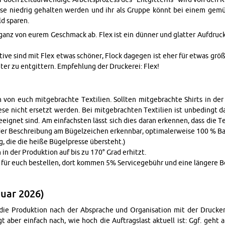
­se nied­rig ge­hal­ten wer­den und ihr als Grup­pe könnt bei einem ge­mü
d spa­ren.
anz von eurem Ge­schmack ab. Flex ist ein dün­ner und glat­ter Auf­druck;
o­ti­ve sind mit Flex etwas schö­ner, Flock da­ge­gen ist eher für etwas grö­ße
h­ter zu ent­git­tern. Emp­feh­lung der Dru­cke­rei: Flex!
on euch mit­ge­brach­te Tex­ti­li­en. Soll­ten mit­ge­brach­te Shirts in der P
e nicht er­setzt wer­den. Bei mit­ge­brach­ten Tex­ti­li­en ist un­be­dingt d
 ge­eig­net sind. Am ein­fachs­ten lässt sich dies daran er­ken­nen, dass die Tex
 Be­schrei­bung am Bü­gel­zei­chen er­kenn­bar, op­ti­ma­ler­wei­se 100 % B
ng, die die heiße Bü­gel­pres­se über­steht.)
 in der Pro­duk­ti­on auf bis zu 170° Grad er­hitzt.
n für euch be­stel­len, dort kom­men 5% Ser­vice­ge­bühr und eine län­ge­re Be
nu­ar 2026)
die Pro­duk­ti­on nach der Ab­spra­che und Or­ga­ni­sa­ti­on mit der Dru­cke­
t aber ein­fach nach, wie hoch die Auf­trags­last ak­tu­ell ist: Ggf. geht a