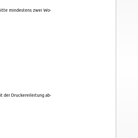
e bitte min­des­tens zwei Wo­
t der Dru­cke­rei­lei­tung ab­