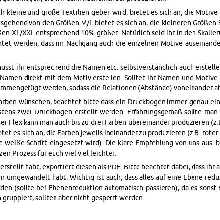
h klei­ne und große Tex­ti­li­en geben wird, bie­tet es sich an, die Mo­ti­v
Aus­ge­hend von den Grö­ßen M/L bie­tet es sich an, die klei­ne­ren Grö­ßen 
en XL/XXL ent­spre­chend 10% grö­ßer. Na­tür­lich seid ihr in den Ska­lie­r
et wer­den, dass im Nach­gang auch die ein­zel­nen Mo­ti­ve aus­ein­an­de
gen müsst ihr ent­spre­chend die Namen etc. selbst­ver­ständ­lich auch er­stel
 Namen di­rekt mit dem Motiv er­stel­len. Soll­tet ihr Namen und Mo­ti­ve 
am­men­ge­fügt wer­den, so­dass die Re­la­tio­nen (Ab­stän­de) von­ein­an­der 
e Far­ben wün­schen, be­ach­tet bitte dass ein Druck­bo­gen immer genau ein
­tens zwei Druck­bo­gen er­stellt wer­den. Er­fah­rungs­ge­mäß soll­te man
 Bei Flex kann man auch bis zu drei Far­ben über­ein­an­der pro­du­zie­ren (
­tet es sich an, die Far­ben je­weils in­ein­an­der zu pro­du­zie­ren (z.B. rote
ie weiße Schrift ein­ge­setzt wird). Die klare Emp­feh­lung von uns aus:
n Pro­zess für euch viel viel leich­ter.
­stellt habt, ex­por­tiert die­sen als PDF. Bitte be­ach­tet dabei, dass ihr al
en um­ge­wan­delt habt. Wich­tig ist auch, dass alles auf eine Ebene re­du­
den (soll­te bei Ebe­nen­re­duk­ti­on au­to­ma­tisch pas­sie­ren), da es sons
grup­piert, soll­ten aber nicht ge­sperrt wer­den.