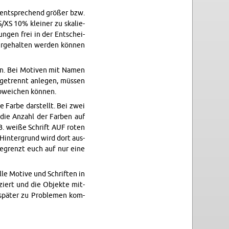
e ent­spre­chend grö­ßer bzw.
S/XS 10% klei­ner zu ska­lie­
un­gen frei in der Ent­schei­
r­ge­hal­ten wer­den kön­nen
­len. Bei Mo­ti­ven mit Namen
ge­trennt an­le­gen, müs­sen
ab­wei­chen kön­nen.
e Farbe dar­stellt. Bei zwei
 die An­zahl der Far­ben auf
z.B. weiße Schrift AUF roten
r Hin­ter­grund wird dort aus­
 be­grenzt euch auf nur eine
le Mo­ti­ve und Schrif­ten in
ziert und die Ob­jek­te mit­
t spä­ter zu Pro­ble­men kom­