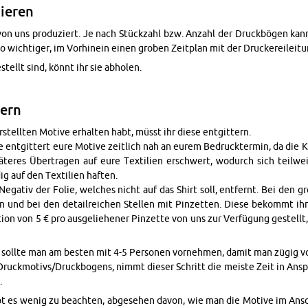
zie­ren
on uns pro­du­ziert. Je nach Stück­zahl bzw. An­zahl der Druck­bö­gen kan
 wich­ti­ger, im Vor­hin­ein einen gro­ben Zeit­plan mit der Dru­cke­rei­lei­tu
e­stellt sind, könnt ihr sie ab­ho­len.
tern
tell­ten Mo­ti­ve er­hal­ten habt, müsst ihr diese ent­git­tern.
 ent­git­tert eure Mo­ti­ve zeit­lich nah an eurem Be­druck­ter­min, da die K
te­res Über­tra­gen auf eure Tex­ti­li­en er­schwert, wo­durch sich teil­we
g auf den Tex­ti­li­en haf­ten.
e­ga­tiv der Folie, wel­ches nicht auf das Shirt soll, ent­fernt. Bei den g
 und bei den de­tail­rei­chen Stel­len mit Pin­zet­ten. Diese be­kommt i
u­ti­on von 5 € pro aus­ge­lie­he­ner Pin­zet­te von uns zur Ver­fü­gung ge­stell
ve soll­te man am bes­ten mit 4-5 Per­so­nen vor­neh­men, damit man zügig v
ruck­mo­tivs/Druck­bo­gens, nimmt die­ser Schritt die meis­te Zeit in An­sp
.
bt es wenig zu be­ach­ten, ab­ge­se­hen davon, wie man die Mo­ti­ve im An­s