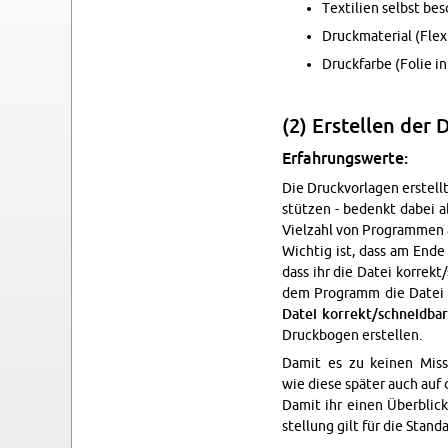
Tex­ti­li­en selbst be
Druck­ma­te­ri­al (Fle
Druck­far­be (Folie i
(2) Er­stel­len der 
Er­fah­rungs­wer­te:
Die Druck­vor­la­gen er­stel
stüt­zen - be­denkt dabei ab
Viel­zahl von Pro­gram­men an
Wich­tig ist, dass am Ende
dass ihr die Datei kor­rekt
dem Pro­gramm die Datei 
Datei kor­rekt/schneid­ba
Druck­bo­gen er­stel­len.
Damit es zu kei­nen Miss­
wie diese spä­ter auch auf d
Damit ihr einen Über­blick h
stel­lung gilt für die Stan­d