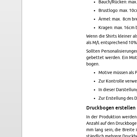
Bauch/Rü­cken: max.
Brust­lo­go: max. 10
Ärmel: max. 8cm br
Kra­gen: max. 16cm 
Wenn die Shirts klei­ner als
als M/L ent­spre­chend 10% 
Soll­ten Per­so­na­li­sie­run
ge­bet­tet wer­den. Ein Mot
bo­gen.
Mo­ti­ve müs­sen als 
Zur Kon­trol­le ver­w
In die­ser Dar­stel­lu
Zur Er­stel­lung des D
Druck­bo­gen er­stel­len
In der Pro­duk­ti­on wer­de
An­zahl auf den Druck­bo­gen
mm lang sein; die Brei­te i
ständ­lich meh­re­re Druck­bo