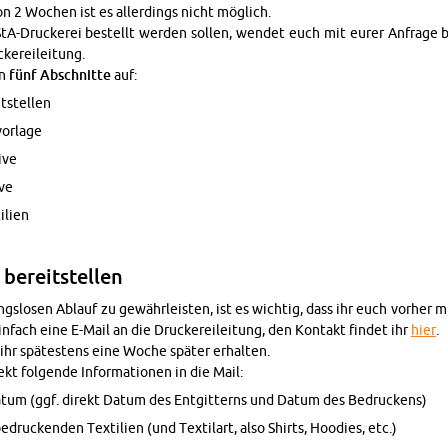
on 2 Wo­chen ist es al­ler­dings nicht mög­lich.
AStA-Dru­cke­rei be­stellt wer­den sol­len, wen­det euch mit eurer An­fra­g
ke­rei­lei­tung.
in
fünf Ab­schnit­te
auf:
t­stel­len
or­la­ge
i­ve
­ve
­li­en
 be­reit­stel­len
­lo­sen Ab­lauf zu ge­währ­leis­ten, ist es wich­tig, dass ihr euch vor­her mi
n­fach eine E-Mail an die Dru­cke­rei­lei­tung, den Kon­takt fin­det ihr
hier
.
ihr spä­tes­tens eine Woche spä­ter er­hal­ten.
kt fol­gen­de In­for­ma­tio­nen in die Mail:
­tum (ggf. di­rekt Datum des Ent­git­terns und Datum des Be­dru­ckens)
­dru­cken­den Tex­ti­li­en (und Tex­til­art, also Shirts, Hoo­dies, etc.)