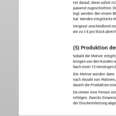
tet dar­auf, diese so­fort ri
pas­send zu­ge­schnit­ten. D
legt wer­den. Bei einem Bla
hat. Wer­den ent­git­ter­te Mo
Ver­gesst an­schlie­ßend nic
wir zu 5 € pro Stück ab­rech
(5) Pro­duk­ti­on der
So­bald die Mo­ti­ve ent­git
brin­gen von den Kun­den sel
Nach einer 15-mi­nü­ti­gen 
Die Mo­ti­ve wer­den dann m
nach An­zahl von Mo­ti­ven,
dau­ert die Pro­duk­ti­on ein
Da immer eine Per­son von
er­fol­gen. Zwecks Ein­wei­
der Dru­cke­rei­lei­tung ab­g