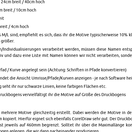
 24cm breit / 40cm hoch
cm breit / 10cm hoch
eit
breit / 4cm hoch
 M/L sind, emp­fiehlt es sich, dass ihr die Mo­ti­ve ty­pi­scher­wei­se 10% k
grö­ßer.
­gen/In­di­vi­dua­li­sie­run­gen ver­ar­bei­tet wer­den, müs­sen diese Namen en
iv und dazu eine Liste mit Namen kön­nen wir nicht ver­ar­bei­ten, son­de
Pfad / Kurve an­ge­legt sein (Ach­tung: Schrif­ten in Pfade kon­ver­tie­ren)
en­det die An­sicht Um­ris­se/Pfade/Kur­ven an­zei­gen - je nach Soft­ware he
ng seht ihr nur schwar­ze Li­ni­en, keine far­bi­gen Flä­chen etc.
ruck­bo­gens ver­viel­fäl­tigt ihr die Mo­ti­ve auf Größe des Druck­bo­gens
n meh­re­re Mo­ti­ve gleich­zei­tig er­stellt. Dabei wer­den die Mo­ti­ve in
 ko­piert. Hier­für eig­net sich eben­falls Co­rel­D­raw sehr gut. Der Druck­b
st je­weils auf 460mm be­grenzt. Soll­tet ihr über die Ma­xi­mal­län­ge ko
­gen an­le­gen, die wir dann nach­ein­an­der pro­du­zie­ren.