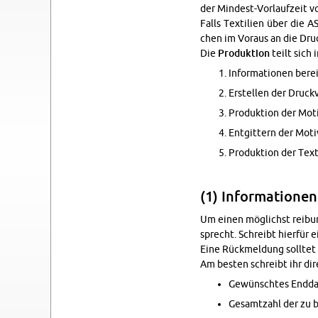
der Min­dest-Vor­lauf­zeit v
Falls Tex­ti­li­en über die 
chen im Vor­aus an die Dru­c
Die
Pro­duk­ti­on
teilt sich 
In­for­ma­tio­nen be­rei
Er­stel­len der Druck­v
Pro­duk­ti­on der Mo­t
Ent­git­tern der Mo­ti
Pro­duk­ti­on der Tex­ti
(1) In­for­ma­tio­nen
Um einen mög­lichst rei­bungs
sprecht. Schreibt hier­für ei
Eine Rück­mel­dung soll­tet 
Am bes­ten schreibt ihr di­re
Ge­wünsch­tes End­da
Ge­samt­zahl der zu be